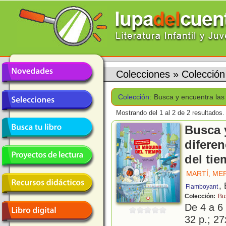
Colecciones
»
Colección
Colección:
Busca y encuentra las 
Mostrando del 1 al 2 de 2 resultados.
Busca 
difere
del ti
MARTÍ, ME
,
Flamboyant
Colección:
Bu
De 4 a 6
32 p.; 27