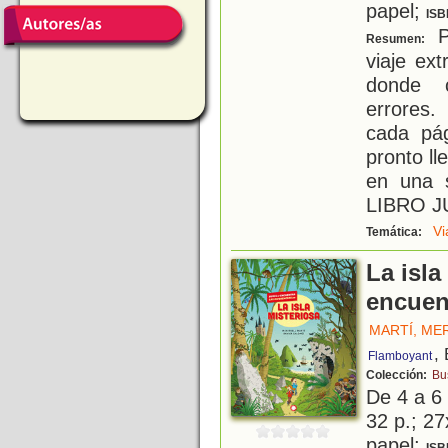
papel;
ISB
P
Resumen:
viaje ext
donde 
errores.
cada pá
pronto ll
en una 
LIBRO 
Vi
Temática:
La isla
encuent
MARTÍ, ME
,
Flamboyant
Colección:
Bu
De 4 a 6
32 p.; 27
papel;