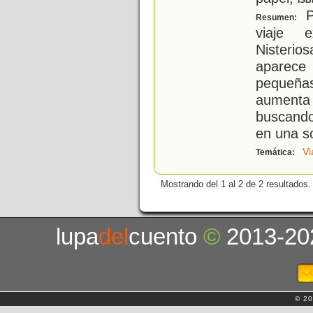
ISB
P
Resumen:
viaje e
Nisteri
aparece
pequeñas 
aument
buscando
en una s
Vi
Temática:
Mostrando del 1 al 2 de 2 resultados.
lupa
del
cuento
©
2013-20
© 20