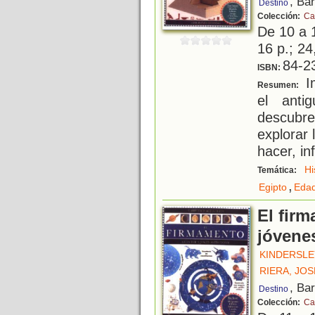
, Ba
Destino
Colección:
Ca
De 10 a 
16 p.; 24
84-2
ISBN:
I
Resumen:
el anti
descubr
explorar
hacer, i
Hi
Temática:
,
Egipto
Edad
El firm
jóvene
KINDERSLE
RIERA, JOS
, Ba
Destino
Colección:
Ca