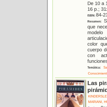
De 10 a 
16 p.; 31
84-2
ISBN:
Si
Resumen:
que nece
modelo 
articula
color qu
cuerpo d
con act
funciones
Sa
Temática:
Conocimient
Las pir
pirámi
KINDERSLE
MARIANI, 