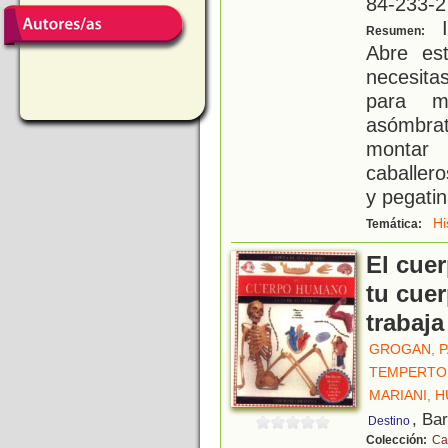
84-233-2
I
Resumen:
Abre es
necesitas
para m
asómbra
montar 
caballer
y pegati
Hi
Temática:
El cue
tu cue
trabaj
GROGAN, P
TEMPERTO
MARIANI, 
, Ba
Destino
Colección:
Ca