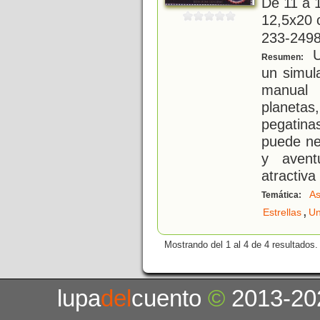
De 11 a 
12,5x20 c
233-2498
Un
Resumen:
un simula
manual 
plane
pegatina
puede nec
y avent
atractiv
As
Temática:
,
Estrellas
Un
Mostrando del 1 al 4 de 4 resultados.
lupa
del
cuento
©
2013-20