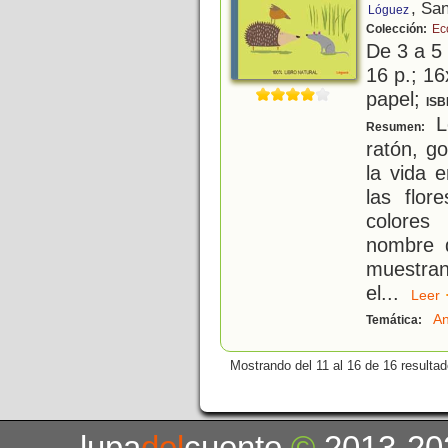
, Sa
Lóguez
Colección:
Ec
De 3 a 5
16 p.; 16
papel;
ISB
Lo
Resumen:
ratón, g
la vida e
las flor
colores
nombre 
muestran
el
...
Lee
An
Temática:
Mostrando del 11 al 16 de 16 resultad
lupa
del
cuento
©
2013-20