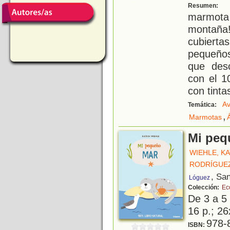
¡
Resumen:
marmota
montaña
cubiert
pequeño
que desc
con el 1
con tint
A
Temática:
,
Marmotas
Mi peq
WIEHLE, K
RODRÍGUEZ
, Sa
Lóguez
Colección:
Ec
De 3 a 5
16 p.; 26
978-
ISBN: