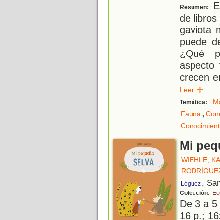
En
Resumen:
de libros
gaviota 
puede de
¿Qué p
aspecto 
crecen e
Leer
M
Temática:
,
Fauna
Cono
Conocimient
Mi peq
WIEHLE, K
RODRÍGUEZ
, Sa
Lóguez
Colección:
Ec
De 3 a 5
16 p.; 16