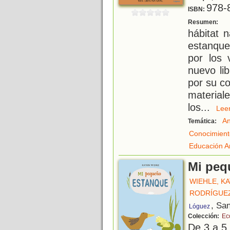
978-
ISBN:
K
Resumen:
hábitat n
estanque
por los 
nuevo li
por su co
material
los
...
Le
An
Temática:
Conocimient
Educación A
Mi peq
WIEHLE, K
RODRÍGUEZ
, Sa
Lóguez
Colección:
Ec
De 3 a 5