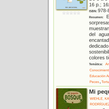
16 p.; 16
978-
ISBN:
E
Resumen:
sorpres
muestran
del agu
encantad
dedicad
sostenib
colores ti
An
Temática:
Conocimient
Educación A
,
Peces
Tort
Mi peq
WIEHLE, K
RODRÍGUEZ