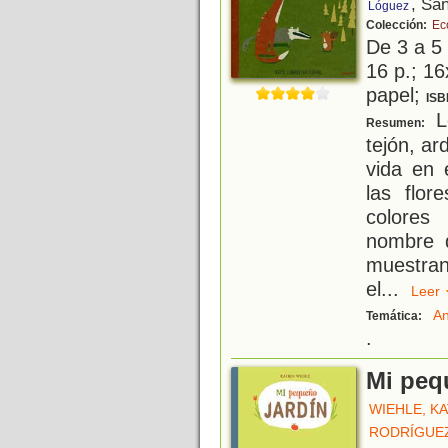
, Sa
Lóguez
Colección:
Ec
De 3 a 5
16 p.; 16
papel;
ISB
Lo
Resumen:
tejón, ar
vida en 
las flor
colores
nombre 
muestran
el
...
Lee
An
Temática:
.
Mi peq
WIEHLE, K
RODRÍGUEZ