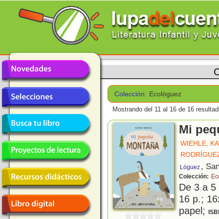
C
Colección:
Ecológuez
Mostrando del 11 al 16 de 16 resultad
Mi peq
WIEHLE, K
RODRÍGUEZ
, Sa
Lóguez
Colección:
Ec
De 3 a 5
16 p.; 16
papel;
ISB