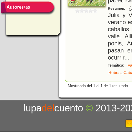
papel;
ISB
¿Q
Resumen:
Julia y 
verano es
caballos
valle. A
ponis, A
pasan e
ocurrir
...
Va
Temática:
,
Robos
Caba
Mostrando del 1 al 1 de 1 resultado.
lupa
del
cuento
©
2013-20