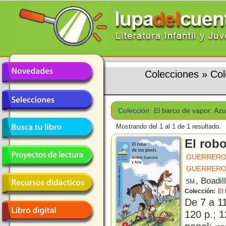
Colecciones
»
Col
Colección:
El barco de vapor. Azu
Mostrando del 1 al 1 de 1 resultado.
El robo
GUERRERO
GUERRERO
, Boadil
SM
Colección:
El
De 7 a 1
120 p.; 1