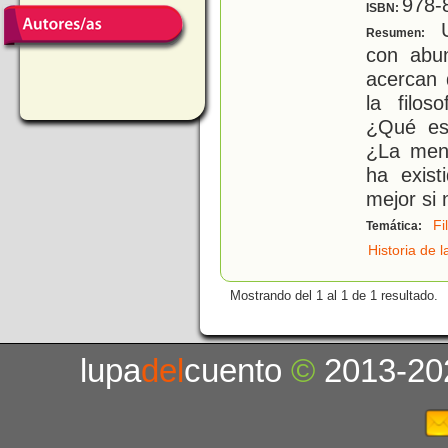
978-
ISBN:
U
Resumen:
con abun
acercan 
la filos
¿Qué es
¿La ment
ha exist
mejor si 
Fi
Temática:
Historia de l
Mostrando del 1 al 1 de 1 resultado.
lupa
del
cuento
©
2013-20