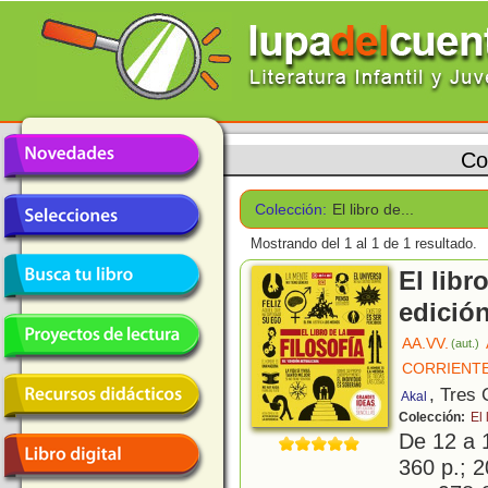
Co
Colección:
El libro de...
Mostrando del 1 al 1 de 1 resultado.
El libr
edición
AA.VV.
(aut.)
CORRIENTE
, Tres
Akal
Colección:
El 
De 12 a 
360 p.; 2