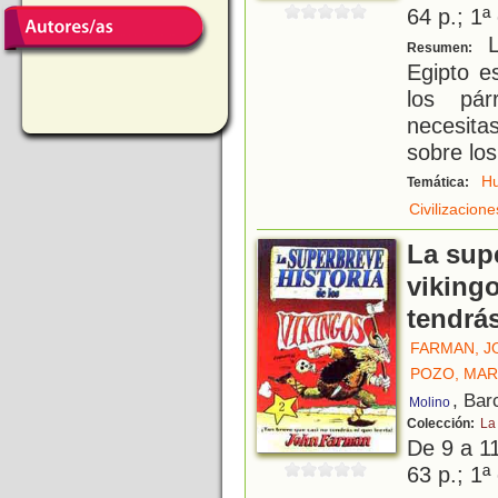
64 p.; 1ª
La
Resumen:
Egipto e
los pár
necesit
sobre los
H
Temática:
Civilizacion
La supe
vikingo
tendrás
FARMAN, J
POZO, MAR
, Bar
Molino
Colección:
La
De 9 a 1
63 p.; 1ª