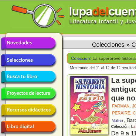
Colecciones
»
C
Colección:
La superbreve historia
Mostrando del 11 al 12 de 12 resultad
La supe
antiguo
que no 
FARMAN, J
PERAIRE, 
, Bar
Molino
Colección:
La
De 9 a 1