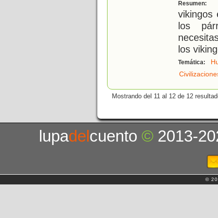
L
Resumen:
vikingos
los pár
necesita
los vikin
H
Temática:
Civilizacion
Mostrando del 11 al 12 de 12 resultad
lupa
del
cuento
©
2013-20
© 20