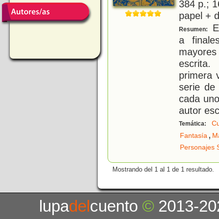
384 p.; 1
papel + d
Es
Resumen:
a final
mayores 
escrita
primera 
serie de
cada uno
autor es
Cu
Temática:
,
Fantasía
M
Personajes 
Mostrando del 1 al 1 de 1 resultado.
lupa
del
cuento
©
2013-20