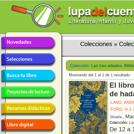
Colecciones
»
Colec
Colección:
Las tres edades, Bibl
Mostrando del 1 al 1 de 1 resultado.
El libr
de had
LANG, AN
FORD, H.J.
(
, Mad
Siruela
Colección:
La
De 12 a 