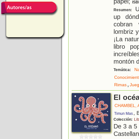
papel;
ISB
Un
Resumen:
up dónd
cobran 
lombriz 
¡La natur
libro po
increíb
montón d
Na
Temática:
Conocimient
,
Rimas
Jue
El océa
CHAMBEL, 
, 
Timun Mas
Colección:
Li
De 3 a 5
Castellan