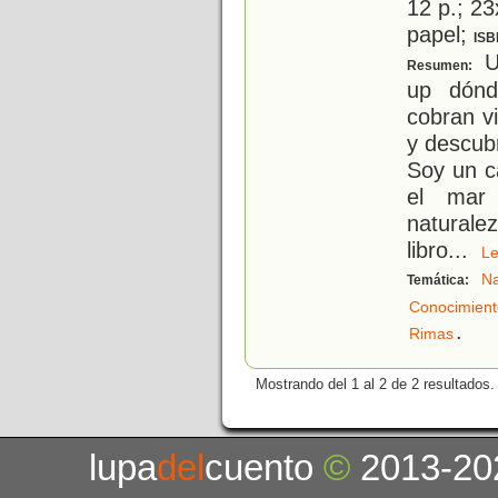
12 p.; 23
papel;
ISB
Un
Resumen:
up dónd
cobran v
y descub
Soy un ca
el mar 
naturale
libro
...
L
Na
Temática:
Conocimient
.
Rimas
Mostrando del 1 al 2 de 2 resultados.
lupa
del
cuento
©
2013-20