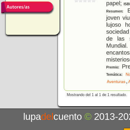
papel;
ISB
E
Resumen:
joven viu
lujoso 
sociedad
de las 
Mundial
encanto
misterio
Pre
Premio:
No
Temática:
,
Aventuras
Mostrando del 1 al 1 de 1 resultado.
lupa
del
cuento
©
2013-20