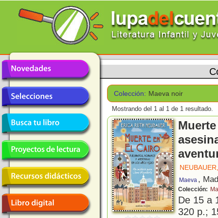
C
Colección:
Maeva noir
Mostrando del 1 al 1 de 1 resultado.
Muerte 
asesin
aventu
NEUBAUER,
, Mad
Maeva
Colección:
Ma
De 15 a 
320 p.; 1