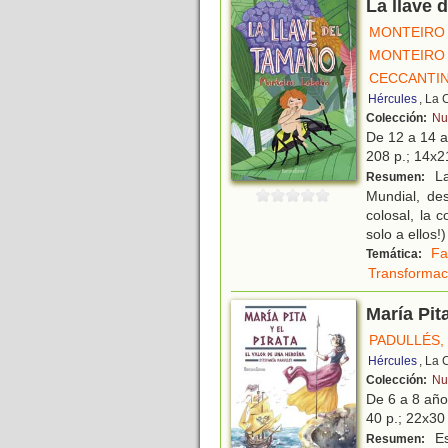
La llave 
MONTEIRO 
MONTEIRO 
CECCANTIN
Hércules
, La 
Colección:
Nu
De 12 a 14 
208 p.; 14x21
La
Resumen:
Mundial, de
colosal, la 
solo a ellos!
Fa
Temática:
Transformac
María Pita
PADULLÉS,
Hércules
, La 
Colección:
Nu
De 6 a 8 añ
40 p.; 22x30 
Es
Resumen: