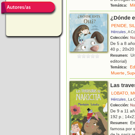
Mi
Temática:
¿Dónde e
PENIDE, SI
Hércules
, A C
Colección:
Nu
De 5 a 8 añ
40 p.; 20x20 
Un
Resumen:
editorial)
Ed
Temática:
Muerte
,
Sup
Las trave
LOBATO, M
Hércules
, La 
Colección:
Nu
De 9 a 11 a
192 p.; 14x21
En 
Resumen:
famosa por s
de la nariz 