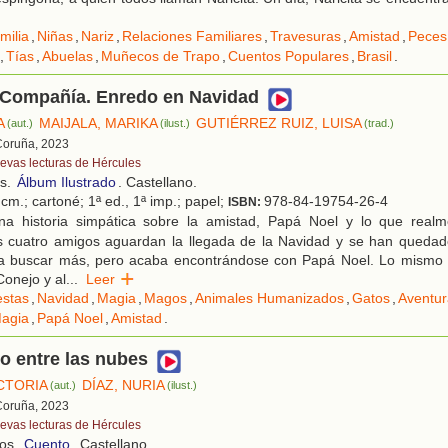
milia
,
Niñas
,
Nariz
,
Relaciones Familiares
,
Travesuras
,
Amistad
,
Peces
,
Tías
,
Abuelas
,
Muñecos de Trapo
,
Cuentos Populares
,
Brasil
.
& Compañía. Enredo en Navidad
A
MAIJALA, MARIKA
GUTIÉRREZ RUIZ, LUISA
(aut.)
(ilust.)
(trad.)
Coruña, 2023
evas lecturas de Hércules
os.
Álbum Ilustrado
. Castellano.
cm.; cartoné; 1ª ed., 1ª imp.; papel;
978-84-19754-26-4
ISBN:
a historia simpática sobre la amistad, Papá Noel y lo que realm
s cuatro amigos aguardan la llegada de la Navidad y se han queda
e a buscar más, pero acaba encontrándose con Papá Noel. Lo mismo l
Conejo y al
...
Leer
estas
,
Navidad
,
Magia
,
Magos
,
Animales Humanizados
,
Gatos
,
Aventur
agia
,
Papá Noel
,
Amistad
.
o entre las nubes
ICTORIA
DÍAZ, NURIA
(aut.)
(ilust.)
Coruña, 2023
evas lecturas de Hércules
ños.
Cuento
. Castellano.