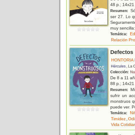
48 p.; 14x21 
Só
Resumen:
ser 27. Lo q
Seguramente
muy sencilla:
Ed
Temática:
Relación Pr
Defectos
HONTORIA 
Hércules
, La 
Colección:
Nu
De 8 a 11 a
88 p.; 14x21 
Mil
Resumen:
sufrir un a
monstruos qu
puede ver. 
Ni
Temática:
Timidez
,
Odi
Vida Cotidia