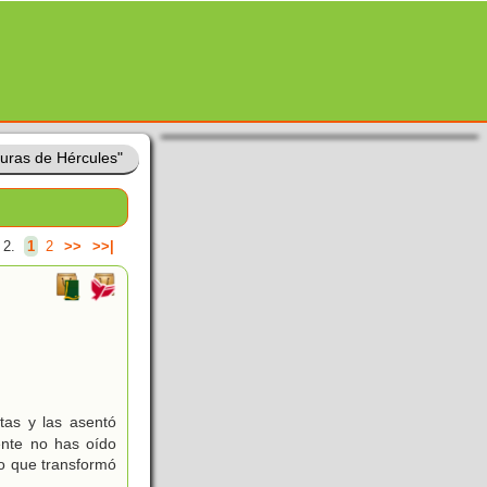
turas de Hércules"
 2.
1
2
>>
>>|
tas y las asentó
ente no has oído
do que transformó