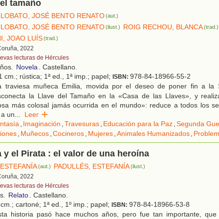
del tamaño
LOBATO, JOSÉ BENTO RENATO
(aut.)
LOBATO, JOSÉ BENTO RENATO
ROIG RECHOU, BLANCA
(ilust.)
(trad.)
I, JOAO LUÍS
(trad.)
Coruña, 2022
evas lecturas de Hércules
años.
Novela
. Castellano.
 cm.; rústica; 1ª ed., 1ª imp.; papel;
978-84-18966-55-2
ISBN:
 traviesa muñeca Emilia, movida por el deseo de poner fin a la
sconecta la Llave del Tamaño en la «Casa de las Llaves», y reali
cosa más colosal jamás ocurrida en el mundo»: reduce a todos los s
) a un
...
Leer
ntasía
,
Imaginación
,
Travesuras
,
Educación para la Paz
,
Segunda Gue
iones
,
Muñecos
,
Cocineros
,
Mujeres
,
Animales Humanizados
,
Problem
 y el Pirata : el valor de una heroína
 ESTEFANÍA
PADULLÉS, ESTEFANÍA
(aut.)
(ilust.)
Coruña, 2022
evas lecturas de Hércules
os.
Relato
. Castellano.
cm.; cartoné; 1ª ed., 1º imp.; papel;
978-84-18966-53-8
ISBN:
ta historia pasó hace muchos años, pero fue tan importante, que 