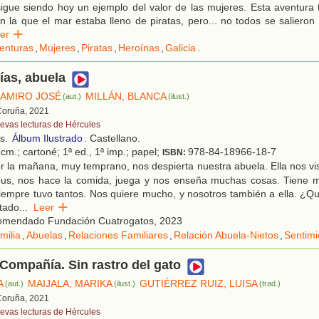
sigue siendo hoy un ejemplo del valor de las mujeres. Esta aventura 
 la que el mar estaba lleno de piratas, pero... no todos se salieron
eer
enturas
,
Mujeres
,
Piratas
,
Heroínas
,
Galicia
.
ías, abuela
RAMIRO JOSÉ
MILLÁN, BLANCA
(aut.)
(ilust.)
Coruña, 2021
evas lecturas de Hércules
os.
Álbum Ilustrado
. Castellano.
cm.; cartoné; 1ª ed., 1ª imp.; papel;
978-84-18966-18-7
ISBN:
 la mañana, muy temprano, nos despierta nuestra abuela. Ella nos vist
bus, nos hace la comida, juega y nos enseña muchas cosas. Tiene 
empre tuvo tantos. Nos quiere mucho, y nosotros también a ella. ¿Qu
tado
...
Leer
mendado Fundación Cuatrogatos, 2023
milia
,
Abuelas
,
Relaciones Familiares
,
Relación Abuela-Nietos
,
Sentimi
 Compañía. Sin rastro del gato
A
MAIJALA, MARIKA
GUTIÉRREZ RUIZ, LUISA
(aut.)
(ilust.)
(trad.)
Coruña, 2021
evas lecturas de Hércules