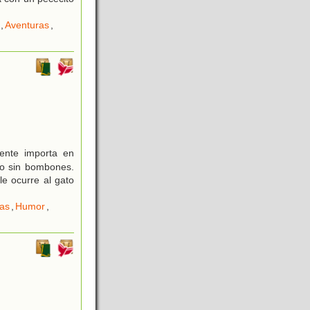
,
Aventuras
,
ente importa en
do sin bombones.
e ocurre al gato
as
,
Humor
,