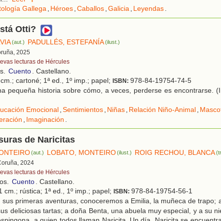
tología Gallega
,
Héroes
,
Caballos
,
Galicia
,
Leyendas
.
stá Otti?
LVIA
PADULLÉS, ESTEFANÍA
(aut.)
(ilust.)
oruña, 2025
evas lecturas de Hércules
os.
Cuento
. Castellano.
cm.; cartoné; 1ª ed., 1º imp.; papel;
978-84-19754-74-5
ISBN:
a pequeña historia sobre cómo, a veces, perderse es encontrarse. (I
ucación Emocional
,
Sentimientos
,
Niñas
,
Relación Niño-Animal
,
Masco
eración
,
Imaginación
.
suras de Naricitas
ONTEIRO
LOBATO, MONTEIRO
ROIG RECHOU, BLANCA
(aut.)
(ilust.)
(t
Coruña, 2024
evas lecturas de Hércules
ños.
Cuento
. Castellano.
 cm.; rústica; 1ª ed., 1º imp.; papel;
978-84-19754-56-1
ISBN:
sus primeras aventuras, conoceremos a Emilia, la muñeca de trapo; a 
us deliciosas tartas; a doña Benta, una abuela muy especial, y a su nie
respingona, a quien todos llaman Naricita. Un día, Naricita se encuentr