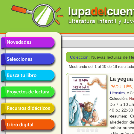
Colección:
Nuevas lecturas de Hé
Mostrando del 1 al 10 de 18 resultado
La yegua
PADULLÉS,
Hércules
, A C
Colección:
Nu
De 7 a 10 a
40 p.; 22x30 
Cu
Resumen:
alrededor de
hablar nunca
a Breogán e