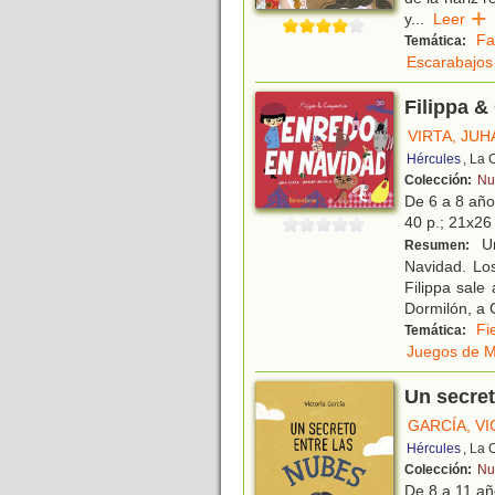
y
...
Leer
Fa
Temática:
Escarabajos
Filippa 
VIRTA, JUH
Hércules
, La 
Colección:
Nu
De 6 a 8 añ
40 p.; 21x26 
Un
Resumen:
Navidad. Lo
Filippa sal
Dormilón, a 
Fi
Temática:
Juegos de M
Un secret
GARCÍA, V
Hércules
, La 
Colección:
Nu
De 8 a 11 a