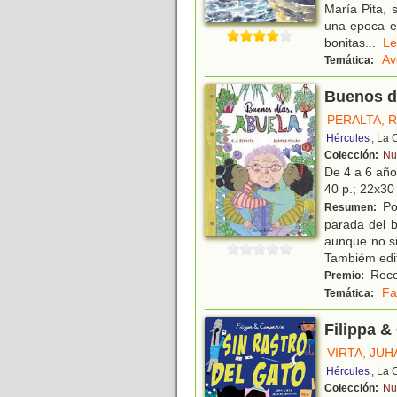
María Pita, 
una epoca en
bonitas
...
L
Av
Temática:
Buenos d
PERALTA, 
Hércules
, La 
Colección:
Nu
De 4 a 6 añ
40 p.; 22x30 
Por
Resumen:
parada del 
aunque no si
Tambiém edi
Reco
Premio:
Fa
Temática:
Filippa &
VIRTA, JUH
Hércules
, La 
Colección:
Nu