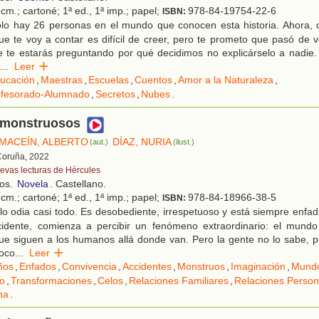
cm.; cartoné; 1ª ed., 1ª imp.; papel;
978-84-19754-22-6
ISBN:
lo hay 26 personas en el mundo que conocen esta historia. Ahora, 
ue te voy a contar es difícil de creer, pero te prometo que pasó de ve
 te estarás preguntando por qué decidimos no explicárselo a nadie.
...
Leer
ucación
,
Maestras
,
Escuelas
,
Cuentos
,
Amor a la Naturaleza
,
ofesorado-Alumnado
,
Secretos
,
Nubes
.
 monstruosos
MACEÍN, ALBERTO
DÍAZ, NURIA
(aut.)
(ilust.)
Coruña, 2022
evas lecturas de Hércules
ños.
Novela
. Castellano.
cm.; cartoné; 1ª ed., 1ª imp.; papel;
978-84-18966-38-5
ISBN:
o odia casi todo. Es desobediente, irrespetuoso y está siempre enfad
ccidente, comienza a percibir un fenómeno extraordinario: el mundo
e siguen a los humanos allá donde van. Pero la gente no lo sabe, pu
Poco
...
Leer
ños
,
Enfados
,
Convivencia
,
Accidentes
,
Monstruos
,
Imaginación
,
Mundo
o
,
Transformaciones
,
Celos
,
Relaciones Familiares
,
Relaciones Person
na
.