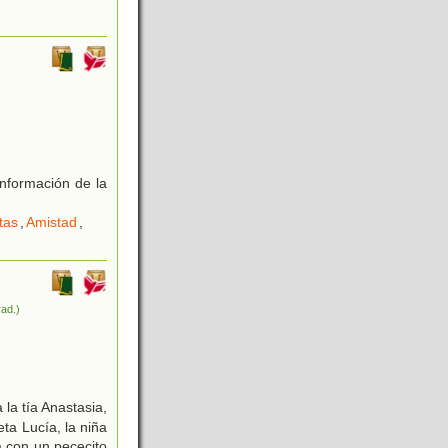
nformación de la
tas
,
Amistad
,
rad.)
la tía Anastasia,
ta Lucía, la niña
a con un pececito