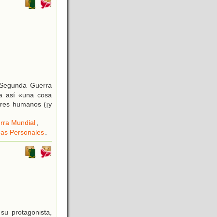
 Segunda Guerra
za así «una cosa
eres humanos (¡y
rra Mundial
,
as Personales
.
su protagonista,