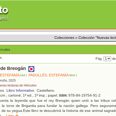
Colecciones
»
Colección "Nuevas lec
rcules
s.
Pág.
de
 de Breogán
 ESTEFANÍA
PADULLÉS, ESTEFANÍA
(aut.)
(ilust.)
oruña, 2025
evas lecturas de Hércules
ños.
Libro Informativo
. Castellano.
cm.; cartoné; 1ª ed., 1ª imp.; papel;
978-84-19754-91-2
ISBN:
enta la leyenda que fue el rey Breogán quien unió a las tribus cel
 la torre de Brigantia para fundar la nación gallega. Pero seguram
 de su yegua.Este libro te descubrirá la historia de ese animal sagra
n
...
Leer