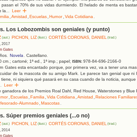
 pasan el 70% de sus vidas durmiendo. El helado de menta es bastan
 la
...
Leer
milia
,
Amistad
,
Escuelas
,
Humor
,
Vida Cotidiana
.
s. Los Lobozombis son geniales (y punto)
Z
PICHON, LIZ
CORTÉS CORONAS, DANIEL
(aut.)
(ilust.)
(trad.)
, 2017
m Gates
años.
Novela
. Castellano.
 cm.; cartoné; 1ª ed., 1ª imp.; papel;
978-84-696-2166-0
ISBN:
m Gates esta encantado porque, por primera vez, va a tener una masc
 cuidar de la mascota de su amigo Mark. Le parece tan genial que ni
tiene, ni siquiera qué pasará en su casa cuando de la noticia, aunque é
..
Leer
 ganadora de los Premios Roal Dahl, Red House, Waterstones y Blue 
umor
,
Escuelas
,
Familia
,
Vida Cotidiana
,
Amistad
,
Relaciones Familiare
ofesorado-Alumnado
,
Mascotas
.
. Súper premios geniales (...o no)
Z
PICHON, LIZ
CORTÉS CORONAS, DANIEL
(aut.)
(ilust.)
(trad.)
, 2014
m Gates