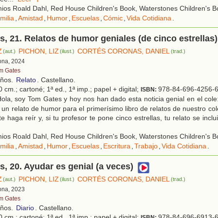
os Roald Dahl, Red House Children's Book, Waterstones Children's Bo
milia
,
Amistad
,
Humor
,
Escuelas
,
Cómic
,
Vida Cotidiana
.
, 21. Relatos de humor geniales (de cinco estrellas)
Z
PICHON, LIZ
CORTÉS CORONAS, DANIEL
(aut.)
(ilust.)
(trad.)
lona, 2024
m Gates
años.
Relato
. Castellano.
 cm.; cartoné; 1ª ed., 1ª imp.; papel + digital;
978-84-696-4256-
ISBN:
ola, soy Tom Gates y hoy nos han dado esta noticia genial en el col
 un relato de humor para el primerísimo libro de relatos de nuestro co
te haga reír y, si tu profesor te pone cinco estrellas, tu relato se inclui
os Roald Dahl, Red House Children's Book, Waterstones Children's Bo
milia
,
Amistad
,
Humor
,
Escuelas
,
Escritura
,
Trabajo
,
Vida Cotidiana
.
, 20. Ayudar es genial (a veces)
Z
PICHON, LIZ
CORTÉS CORONAS, DANIEL
(aut.)
(ilust.)
(trad.)
lona, 2023
m Gates
años.
Diario
. Castellano.
 cm.; cartoné; 1ª ed., 1ª imp.; papel + digital;
978-84-696-6913-
ISBN: