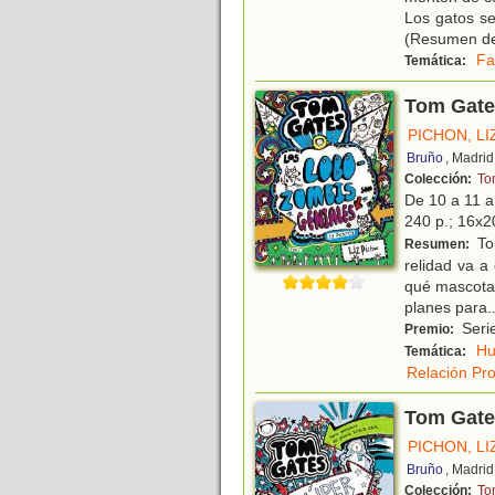
Los gatos se
(Resumen de
Fa
Temática:
Tom Gate
PICHON, LI
Bruño
, Madrid
Colección:
To
De 10 a 11 
240 p.; 16x20
To
Resumen:
relidad va a
qué mascota 
planes para
.
Serie
Premio:
H
Temática:
Relación Pr
Tom Gates
PICHON, LI
Bruño
, Madrid
Colección:
To