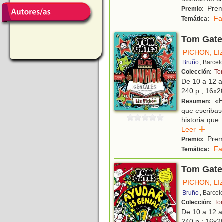
Premi
Premio:
Fa
Temática:
Tom Gates
PICHON, LI
Bruño
, Barce
Colección:
To
De 10 a 12 
240 p.; 16x20
«H
Resumen:
que escribas
historia que 
Leer
Premi
Premio:
Fa
Temática:
Tom Gates
PICHON, LI
Bruño
, Barce
Colección:
To
De 10 a 12 
240 p.; 16x20