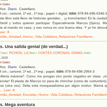
m Gates
años.
Diario
. Castellano.
 cm.; cartoné; 1ª ed., 1ª imp.; papel + digital;
978-84-696-6346-
ISBN:
te libro está lleno de historias geniales... ¡y tronchantes! En la ciuda
nfantil y todos quieren participar. Especialmente Marcus (típico).
lia al mando en casa, y eso nunca es una buena idea. Y yo he descu
Leer
milia
,
Amistad
,
Humor
,
Vida Cotidiana
,
Relaciones Familiares
.
. Una salida genial (de verdad...)
Z
PICHON, LIZ
CORTÉS CORONAS, DANIEL
(aut.)
(ilust.)
(trad.)
, 2020
m Gates
años.
Diario
. Castellano.
 cm.; cartoné; 1ª ed., 1ª imp.; papel;
978-84-696-2954-3
ISBN:
¡Alerta máxima!!: Como me pongan otro punto negativo en clase, ¡m
escolar! El plasta de Marcus no para de chinchar (como de costumbre)
rse (otra vez). Delia esta mosqueadísima por algún motivo. Mamá qu
..
Leer
milia
,
Amistad
,
Escuelas
,
Humor
,
Vida Cotidiana
,
Relaciones Familiare
s. Mega aventura