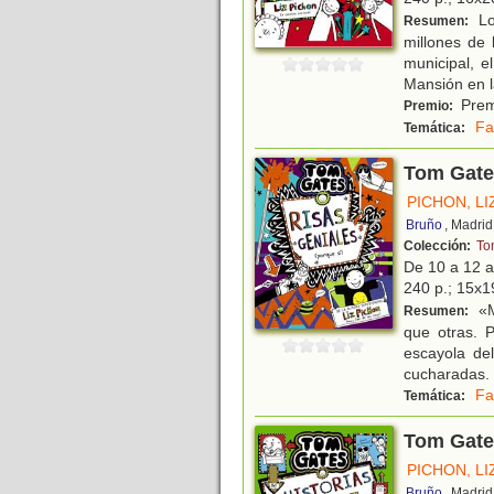
Lo
Resumen:
millones de 
municipal, 
Mansión en l
Premi
Premio:
Fa
Temática:
Tom Gates
PICHON, LI
Bruño
, Madrid
Colección:
To
De 10 a 12 
240 p.; 15x19
«M
Resumen:
que otras. 
escayola de
cucharadas. 
Fa
Temática:
Tom Gates
PICHON, LI
Bruño
, Madrid