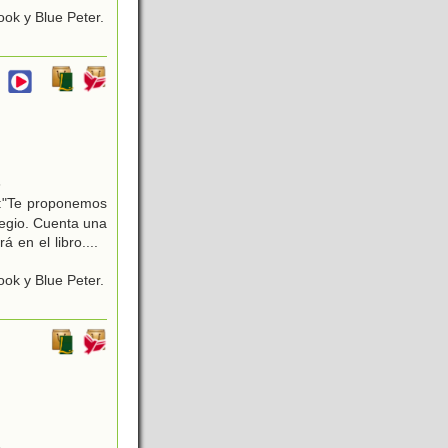
ok y Blue Peter.
6
e:"Te proponemos
legio. Cuenta una
rá en el libro.
...
ok y Blue Peter.
6