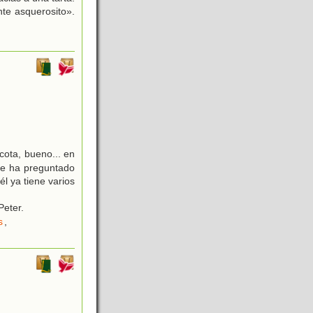
te asquerosito».
ota, bueno... en
 le ha preguntado
l ya tiene varios
Peter.
s
,