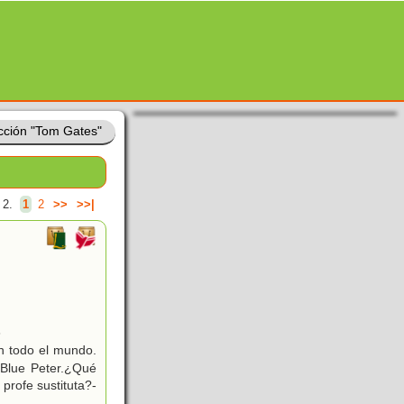
cción "Tom Gates"
 2.
1
2
>>
>>|
6
n todo el mundo.
 Blue Peter.¿Qué
profe sustituta?-