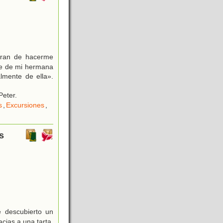
aran de hacerme
de de mi hermana
almente de ella».
Peter.
s
,
Excursiones
,
s
 descubierto un
cias a una tarta.