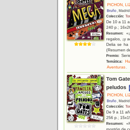
PICHON, LI
Bruño
, Madrid
Colección:
To
De 10 a 11 
240 p.; 16x20
«¡
Resumen:
regalos, ¡y
Delia se ha 
(Resumen de
Serie
Premio:
H
Temática:
Aventuras
.
Tom Gates
peludos
PICHON, LI
Bruño
, Madrid
Colección:
To
De 9 a 11 a
256 p.; 15x19
«H
Resumen:
montón de co