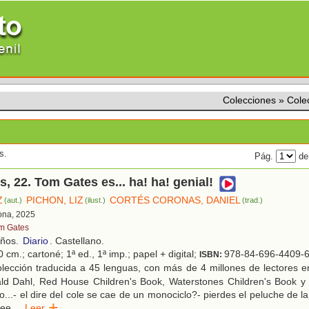
Colecciones
»
Cole
s.
Pág.
de
, 22. Tom Gates es... ha! ha! genial!
Z
PICHON, LIZ
CORTÉS CORONAS, DANIEL
(aut.)
(ilust.)
(trad.)
lona, 2025
m Gates
años.
Diario
. Castellano.
 cm.; cartoné; 1ª ed., 1ª imp.; papel + digital;
978-84-696-4409-
ISBN:
lección traducida a 45 lenguas, con más de 4 millones de lectores e
ld Dahl, Red House Children's Book, Waterstones Children's Book y
..- el dire del cole se cae de un monociclo?- pierdes el peluche de la 
ree
...
Leer