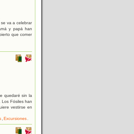
2
d se va a celebrar
 Mamá y papá han
bierto que comer
e quedaré sin la
. Los Fósiles han
iere vestirse en
s
,
Excursiones
.