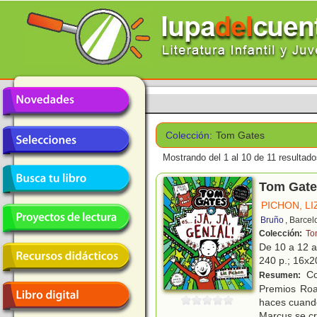
Colección:
Tom Gates
Mostrando del 1 al 10 de 11 resultado
Tom Gates
PICHON, LI
Bruño
, Barce
Colección:
To
De 10 a 12 
240 p.; 16x20
Co
Resumen:
Premios Roa
haces cuando.
Marcus se c