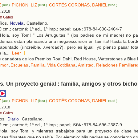
Z
PICHON, LIZ
CORTÉS CORONAS, DANIEL
(aut.)
(ilust.)
(trad.)
, 2018
m Gates
años.
Novela
. Castellano.
 cm.; cartoné; 1ª ed., 1ª imp.; papel;
978-84-696-2464-7
ISBN:
Hola, soy Tom! " Los Arruguitas " (los padres de mi madre) no p
 además están planeando una megaexcursión en familia! Hasta la bor
apuntado (¡increíble, ¿verdad?), pero es igual: yo pienso pasar tot
 la
...
Leer
 ganadora de los Premios Roal Dahl, Red House, Waterstones y Blue 
umor
,
Escuelas
,
Familia
,
Vida Cotidiana
,
Amistad
,
Relaciones Familiare
. Un proyecto genial : familia, amigos y otros bicho
Z
PICHON, LIZ
CORTÉS CORONAS, DANIEL
(aut.)
(ilust.)
(trad.)
, 2018
m Gates
ños.
Diario
. Castellano.
 cm.; cartoné; 1ª ed., 1ª imp.; papel;
978-84-696-2387-9
ISBN:
ola, soy Tom, y mientras trabajaba para un proyecto de clase he
sas flipantes que no sabía. Por ejemplo: Mis padres se conocieron gra