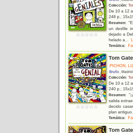
Colección:
To
De 10 a 12 
248 p.; 15x19
"Es
Resumen:
un desfile i
dejado a De
helado a
...
Fa
Temática:
Tom Gates
PICHON, LI
Bruño
, Madrid
Colección:
To
De 10 a 12 
240 p.; 15x19
"¡
Resumen:
salida extra
decido casa
plan antiguo
.
Fa
Temática:
Tom Gate