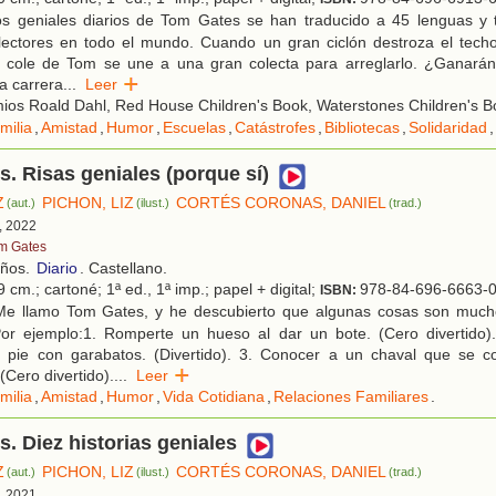
s geniales diarios de Tom Gates se han traducido a 45 lenguas y
lectores en todo el mundo. Cuando un gran ciclón destroza el techo 
el cole de Tom se une a una gran colecta para arreglarlo. ¿Ganarán
a carrera
...
Leer
os Roald Dahl, Red House Children's Book, Waterstones Children's Bo
milia
,
Amistad
,
Humor
,
Escuelas
,
Catástrofes
,
Bibliotecas
,
Solidaridad
,
. Risas geniales (porque sí)
Z
PICHON, LIZ
CORTÉS CORONAS, DANIEL
(aut.)
(ilust.)
(trad.)
, 2022
m Gates
años.
Diario
. Castellano.
 cm.; cartoné; 1ª ed., 1ª imp.; papel + digital;
978-84-696-6663-
ISBN:
e llamo Tom Gates, y he descubierto que algunas cosas son mucho
Por ejemplo:1. Romperte un hueso al dar un bote. (Cero divertido).
l pie con garabatos. (Divertido). 3. Conocer a un chaval que se 
(Cero divertido).
...
Leer
milia
,
Amistad
,
Humor
,
Vida Cotidiana
,
Relaciones Familiares
.
. Diez historias geniales
Z
PICHON, LIZ
CORTÉS CORONAS, DANIEL
(aut.)
(ilust.)
(trad.)
, 2021