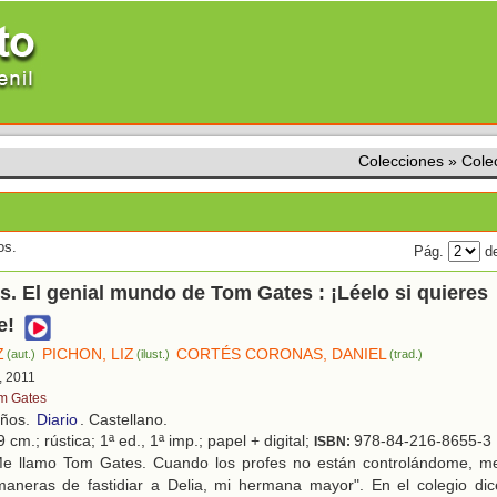
Colecciones
»
Cole
os.
Pág.
de
. El genial mundo de Tom Gates : ¡Léelo si quieres
e!
Z
PICHON, LIZ
CORTÉS CORONAS, DANIEL
(aut.)
(ilust.)
(trad.)
, 2011
m Gates
años.
Diario
. Castellano.
 cm.; rústica; 1ª ed., 1ª imp.; papel + digital;
978-84-216-8655-3
ISBN:
e llamo Tom Gates. Cuando los profes no están controlándome, me
maneras de fastidiar a Delia, mi hermana mayor". En el colegio d