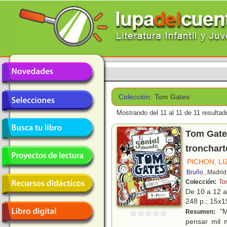
Colección:
Tom Gates
Mostrando del 11 al 11 de 11 resultad
Tom Gates
tronchart
PICHON, LI
Bruño
, Madrid
Colección:
To
De 10 a 12 
248 p.; 15x19
"M
Resumen:
pensar mil 