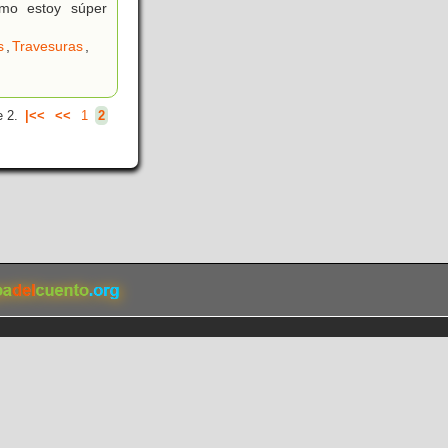
smo estoy súper
s
,
Travesuras
,
 2.
|<<
<<
1
2