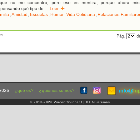
y que no me concentro, pero eso es mentira, porque ahora mi
 pensando qué tipo de
...
Leer
milia
,
Amistad
,
Escuelas
,
Humor
,
Vida Cotidiana
,
Relaciones Familiare
os.
Pág.
de
2026
¿qué es?
¿quiénes somos?
© 2013-2026 Vincent&Vincent | DTR-Sistemas