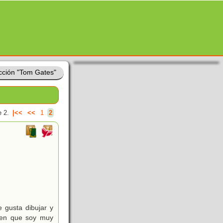
cción "Tom Gates"
 2.
|<<
<<
1
2
 gusta dibujar y
icen que soy muy