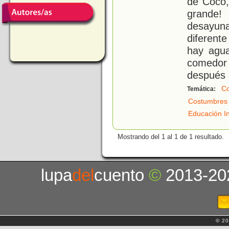
de Coco,
grande!
desayuna
diferent
hay agua
comedor 
después 
Co
Temática:
Costumbres
Educación In
Mostrando del 1 al 1 de 1 resultado.
lupa
del
cuento
©
2013-20
© 20