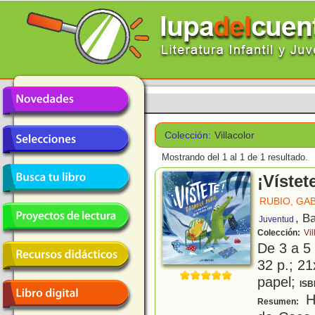
Colección:
Villacolor
Mostrando del 1 al 1 de 1 resultado.
¡Vístet
RUBIO, GA
, B
Juventud
Colección:
Vil
De 3 a 5
32 p.; 21
papel;
ISB
Ho
Resumen: