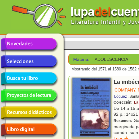
Materia:
ADOLESCENCIA
Mostrando del 1571 al 1580 de 1582 r
La imbéci
COMPANY,
Lóguez
, Sant
Colección:
La
De 14 a 15 
92 p.; 14x21 
Se 
Resumen:
marginada par
común: sufre
Leer