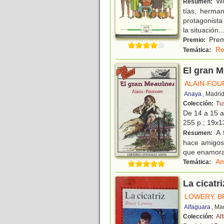
Wol
Resumen:
tías, herma
protagonista
la situación
..
Premi
Premio:
Re
Temática:
El gran 
ALAIN-FOU
Anaya
, Madri
Colección:
Tus
De 14 a 15 
255 p.; 19x1
A f
Resumen:
hace amigos
que enamora 
Am
Temática:
La cicatri
LOWERY, B
Alfaguara
, Ma
Colección:
Al