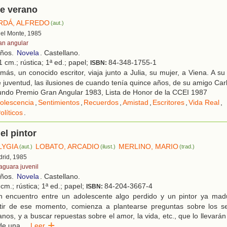
de verano
RDÁ, ALFREDO
(aut.)
 del Monte, 1985
an angular
años.
Novela
. Castellano.
 cm.; rústica; 1ª ed.; papel;
84-348-1755-1
ISBN:
ás, un conocido escritor, viaja junto a Julia, su mujer, a Viena. A su
 juventud, las ilusiones de cuando tenía quince años, de su amigo Carl
ndo Premio Gran Angular 1983, Lista de Honor de la CCEI 1987
olescencia
,
Sentimientos
,
Recuerdos
,
Amistad
,
Escritores
,
Vida Real
,
líticos
.
el pintor
LYGIA
LOBATO, ARCADIO
MERLINO, MARIO
(aut.)
(ilust.)
(trad.)
drid, 1985
faguara juvenil
años.
Novela
. Castellano.
cm.; rústica; 1ª ed.; papel;
84-204-3667-4
ISBN:
 encuentro entre un adolescente algo perdido y un pintor ya madur
rtir de ese momento, comienza a plantearse preguntas sobre los se
nos, y a buscar repuestas sobre el amor, la vida, etc., que lo llevará
de una
...
Leer