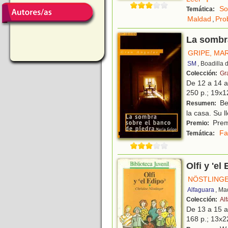
So
Temática:
Maldad
,
Pro
La sombra
GRIPE, MA
SM
, Boadilla
Colección:
Gr
De 12 a 14 
250 p.; 19x1
Ber
Resumen:
la casa. Su l
Prem
Premio:
Fa
Temática:
Olfi y 'el
NÖSTLINGE
Alfaguara
, Ma
Colección:
Al
De 13 a 15 
168 p.; 13x22