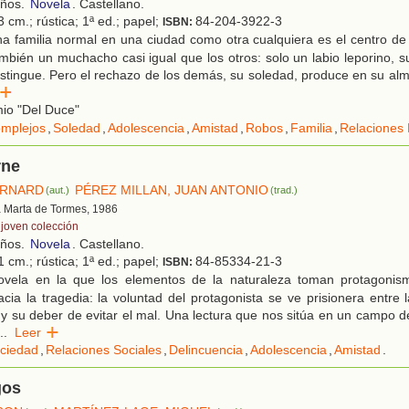
años.
Novela
. Castellano.
 cm.; rústica; 1ª ed.; papel;
84-204-3922-3
ISBN:
 familia normal en una ciudad como otra cualquiera es el centro de 
ambién un muchacho casi igual que los otros: solo un labio leporino, su
istingue. Pero el rechazo de los demás, su soledad, produce en su a
er
io "Del Duce"
mplejos
,
Soledad
,
Adolescencia
,
Amistad
,
Robos
,
Familia
,
Relaciones 
rne
ERNARD
PÉREZ MILLAN, JUAN ANTONIO
(aut.)
(trad.)
a Marta de Tormes, 1986
 joven colección
años.
Novela
. Castellano.
 cm.; rústica; 1ª ed.; papel;
84-85334-21-3
ISBN:
vela en la que los elementos de la naturaleza toman protagonis
cia la tragedia: la voluntad del protagonista se ve prisionera entre l
 su deber de evitar el mal. Una lectura que nos sitúa en un campo 
..
Leer
ciedad
,
Relaciones Sociales
,
Delincuencia
,
Adolescencia
,
Amistad
.
gos