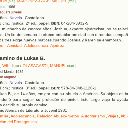
RON
MARTÍNEZ-LAGE, MIGUEL
(aut.)
(trad.)
drid, 1986
faguara juvenil
años.
Novela
. Castellano.
 cm.; rústica; 2ª ed.; papel;
84-204-3932-5
ISBN:
muchacho de catorce años, Joshua, experto ajedrecista, no se relaci
as. Un fin de semana le ofrece entablar amistad con otros dos compañ
e los tres exige nuevos matices cuando Joshua y Karen se enamoran.
or
,
Amistad
,
Adolescencia
,
Ajedrez
.
camino de Lukas B.
 WILLI
OLASAGASTI, MANUEL
(aut.)
(trad.)
 del Monte, 1985
an angular
años.
Novela
. Castellano.
 cm.; rústica; 3ª ed.; papel;
978-84-348-1120-1
ISBN:
kas B., de 14 años, emigra con su abuelo a América. Su objeto es b
donó para seguir su profesión de pintor. Este largo viaje le ayuda
 decidir su propio camino.
o Alemán de Literatura Juvenil 1981
milia
,
Adolescencia
,
Relación Abuelo-Nietos
,
Autoritarismo
,
Viajes
,
Abu
ción del Protagonista
.