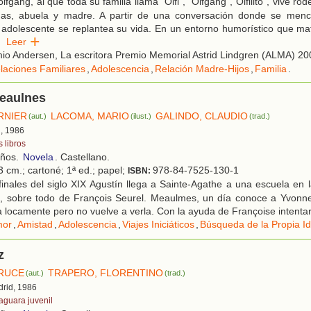
fgang, al que toda su familia llama "Olfi", "Olfgang","Olfilito", vive r
nas, abuela y madre. A partir de una conversación donde se menc
 adolescente se replantea su vida. En un entorno humorístico que ma
.
Leer
o Andersen, La escritora Premio Memorial Astrid Lindgren (ALMA) 20
laciones Familiares
,
Adolescencia
,
Relación Madre-Hijos
,
Familia
.
Meaulnes
RNIER
LACOMA, MARIO
GALINDO, CLAUDIO
(aut.)
(ilust.)
(trad.)
d, 1986
 libros
años.
Novela
. Castellano.
3 cm.; cartoné; 1ª ed.; papel;
978-84-7525-130-1
ISBN:
inales del siglo XIX Agustín llega a Sainte-Agathe a una escuela en
, sobre todo de François Seurel. Meaulmes, un día conoce a Yvonne
locamente pero no vuelve a verla. Con la ayuda de Françoise intentar
or
,
Amistad
,
Adolescencia
,
Viajes Iniciáticos
,
Búsqueda de la Propia I
z
RUCE
TRAPERO, FLORENTINO
(aut.)
(trad.)
drid, 1986
faguara juvenil