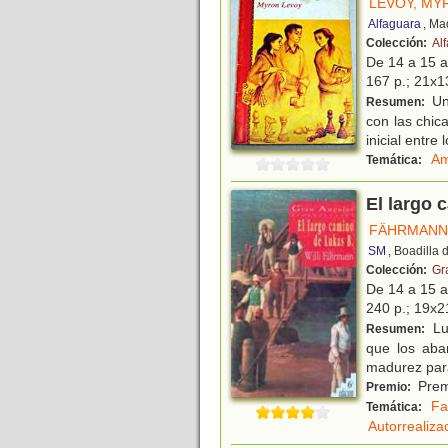
LEVOY, MY
Alfaguara
, Ma
Colección:
Al
De 14 a 15 
167 p.; 21x13
Un 
Resumen:
con las chic
inicial entr
Am
Temática:
El largo 
FÄHRMANN,
SM
, Boadilla
Colección:
Gr
De 14 a 15 
240 p.; 19x21
Lu
Resumen:
que los aban
madurez para
Premi
Premio:
Fa
Temática:
Autorrealiza