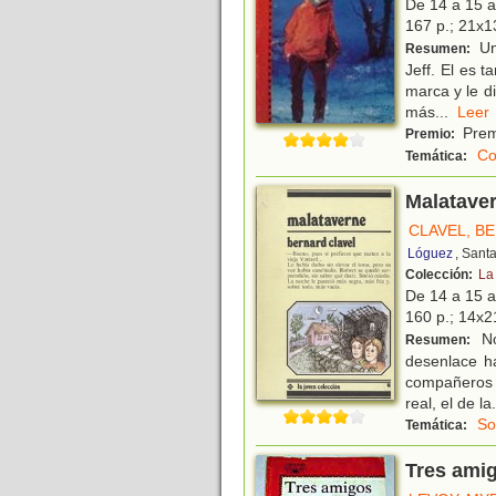
De 14 a 15 
167 p.; 21x13
Una
Resumen:
Jeff. El es t
marca y le d
más
...
Le
Prem
Premio:
Co
Temática:
Malatave
CLAVEL, B
Lóguez
, Sant
Colección:
La
De 14 a 15 
160 p.; 14x21
No
Resumen:
desenlace ha
compañeros y
real, el de la
.
So
Temática:
Tres ami