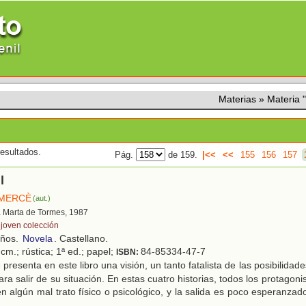
Materias
»
Materia
esultados.
Pág.
de 159.
|<<
<<
155
156
157
l
 MERCÈ
(aut.)
a Marta de Tormes, 1987
 joven colección
años.
Novela
. Castellano.
cm.; rústica; 1ª ed.; papel;
84-85334-47-7
ISBN:
presenta en este libro una visión, un tanto fatalista de las posibilidad
a salir de su situación. En estas cuatro historias, todos los protagoni
n algún mal trato físico o psicológico, y la salida es poco esperanzad