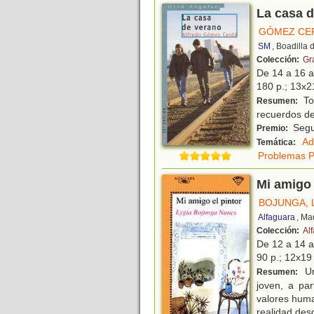
La casa 
GÓMEZ CE
SM
, Boadilla
Colección:
Gr
De 14 a 16 
180 p.; 13x21
Tom
Resumen:
recuerdos de
Segu
Premio:
Ad
Temática:
Problemas Po
Mi amigo 
BOJUNGA, 
Alfaguara
, Ma
Colección:
Al
De 12 a 14 
90 p.; 12x19 
Un
Resumen:
joven, a pa
valores huma
realidad des