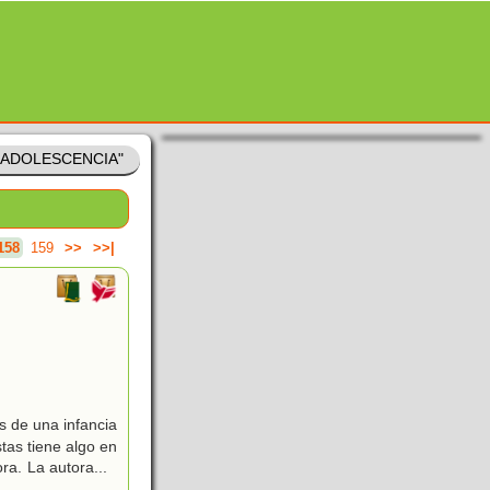
 "ADOLESCENCIA"
158
159
>>
>>|
es de una infancia
stas tiene algo en
ora. La autora
...