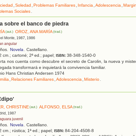
ciedad
,
Soledad
,
Problemas Familiares
,
Infancia
,
Adolescencia
,
Margin
blemas Sociales
.
 sobre el banco de piedra
RÍA
OROZ, ANA MARÍA
(aut.)
(trad.)
 del Monte, 1987, 1986
an angular
años.
Novela
. Castellano.
2 cm.; cartoné; 2ª ed.; papel;
38-348-1540-0
ISBN:
ta nos cuenta como descubre el secreto de Carolin, la nueva y miste
legada transformará e inquietará la convivencia familiar.
io Hans Christian Andersen 1974
milia
,
Relaciones Familiares
,
Adolescencia
,
Misterio
.
 Edipo'
R, CHRISTINE
ALFONSO, ELSA
(aut.)
(trad.)
drid, 1987
faguara juvenil
años.
Novela
. Castellano.
 cm.; rústica; 1ª ed.; papel;
84-204-4508-8
ISBN: