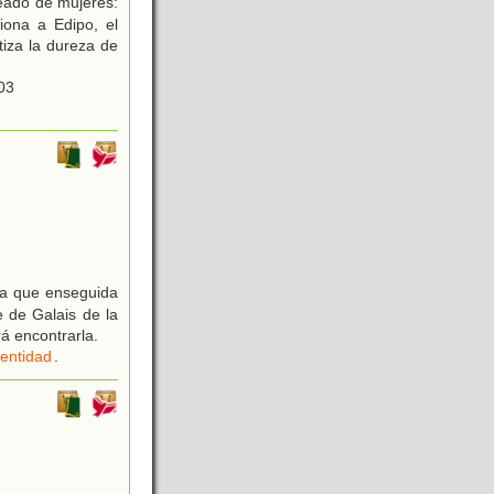
odeado de mujeres:
iona a Edipo, el
tiza la dureza de
03
 la que enseguida
 de Galais de la
á encontrarla.
dentidad
.