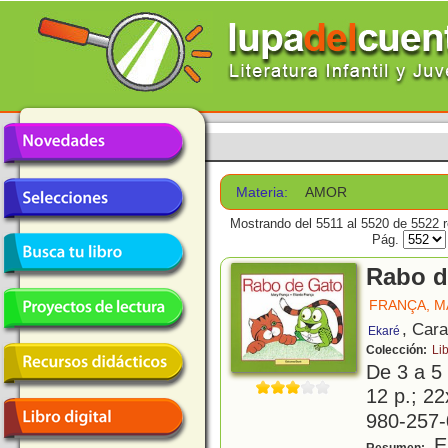
Materia:
AMOR
Mostrando del 5511 al 5520 de 5522 r
Pág.
Rabo d
FRANÇA, M
, Car
Ekaré
Colección:
Li
De 3 a 5
12 p.; 22
980-257-
El