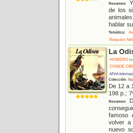
Ya
Resumen:
de los s
animale
hablar su
Av
Temática:
Relación Ni
La Odi
HOMERO
(au
CONDE OB
AFHA Internac
Colección:
Nu
De 12 a 
198 p.; 7
De
Resumen:
consegui
famoso c
volver a
nuevo s