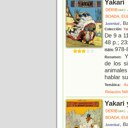
Yakari
DERIB
(aut.)
BOADA, EU
, B
Juventud
Colección:
Ya
De 9 a 1
48 p.; 23
978-
ISBN:
Ya
Resumen:
de los s
animale
hablar su
Av
Temática:
Relación Ni
Yakari 
DERIB
(aut.)
BOADA, EU
, B
Juventud