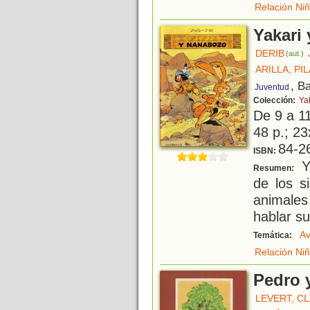
Relación Ni
Yakari
DERIB
(aut.)
ARILLA, PI
, B
Juventud
Colección:
Ya
De 9 a 1
48 p.; 23
84-2
ISBN:
Ya
Resumen:
de los s
animale
hablar su
Av
Temática:
Relación Ni
Pedro 
LEVERT, C