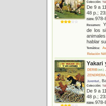
Colección:
Ya
De 9 a 1
48 p.; 23
978-
ISBN:
Ya
Resumen:
de los s
animale
hablar su
Av
Temática:
Relación Ni
Yakari 
DERIB
(aut.)
ZENDRERA
, B
Juventud
Colección:
Ya
De 9 a 1
48 p.; 23
978-
ISBN: