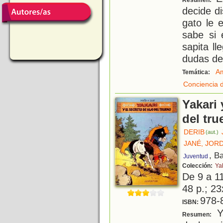
Resumen:
decide d
gato le 
sabe si 
sapita ll
dudas de
A
Temática:
Conciencia 
Yakari 
del tru
DERIB
(aut.)
JANÉ, JORD
, B
Juventud
Colección:
Ya
De 9 a 1
48 p.; 23
978-
ISBN:
Ya
Resumen: