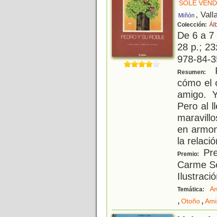
SOLÉ VEND
, Vall
Miñón
Colección:
Ál
De 6 a 7
28 p.; 23
978-84-3
P
Resumen:
cómo el 
amigo. Y
Pero al l
maravillo
en armon
la relaci
Pre
Premio:
Carme So
Ilustraci
Am
Temática:
,
,
Otoño
Ami