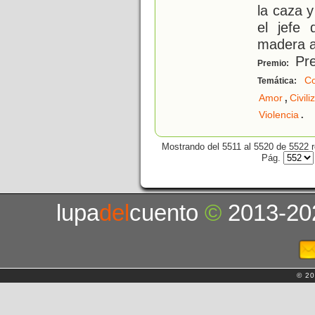
la caza 
el jefe 
madera a
Pre
Premio:
Co
Temática:
,
Amor
Civil
.
Violencia
Mostrando del 5511 al 5520 de 5522 r
Pág.
lupa
del
cuento
©
2013-20
© 20