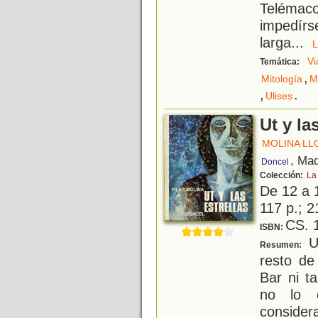
Telémaco
impedírse
larga
...
Vi
Temática:
,
Mitología
M
,
.
Ulises
Ut y la
MOLINA LL
, Mad
Doncel
Colección:
La
De 12 a 
117 p.; 2
CS. 
ISBN:
Ut
Resumen:
resto de
Bar ni t
no lo 
consider