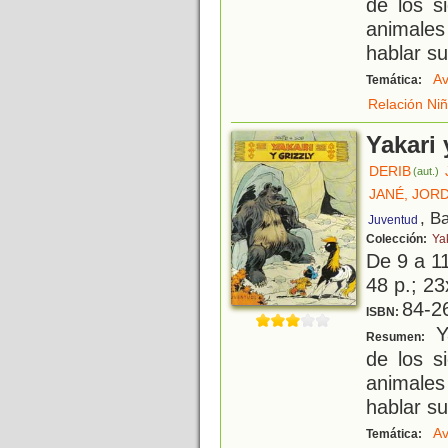
de los s
animale
hablar su
Av
Temática:
Relación Ni
Yakari 
DERIB
(aut.)
JANÉ, JORD
, B
Juventud
Colección:
Ya
De 9 a 1
48 p.; 23
84-2
ISBN:
Ya
Resumen:
de los s
animale
hablar su
Av
Temática: