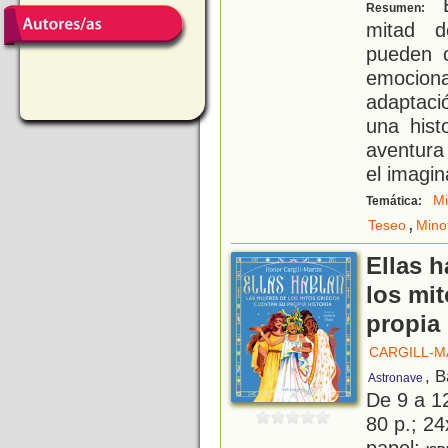
E
Resumen:
mitad d
pueden c
emociona
adaptaci
una hist
aventura
el imagin
Mi
Temática:
,
Teseo
Mino
Ellas h
los mi
propia 
CARGILL-M
, 
Astronave
De 9 a 1
80 p.; 24
papel;