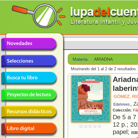
Materia:
ARIADNA
Mostrando del 1 al 2 de 2 resultados.
Ariadna
laberin
GÓMEZ, R
, Z
Edelvives
Colección:
Fá
De 5 a 7
12 p.; 20
papel;
ISB