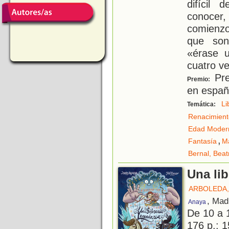
difícil
conocer,
comienzo
que son
«érase 
cuatro v
Pre
Premio:
en españ
Li
Temática:
Renacimient
Edad Moder
,
Fantasía
M
Bernal, Beat
Una lib
ARBOLEDA,
, Mad
Anaya
De 10 a 
176 p.; 1