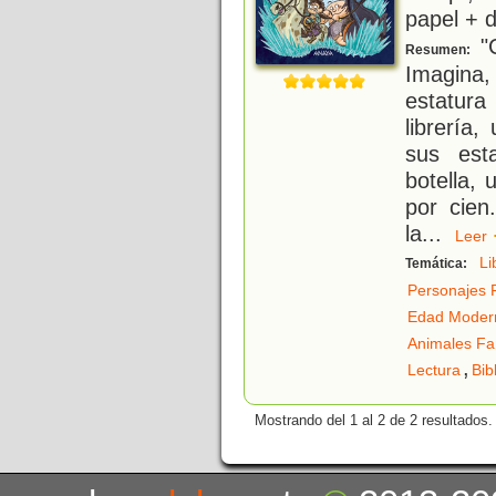
papel + d
"C
Resumen:
Imagina, 
estatur
librería,
sus est
botella,
por cien
la
...
Lee
Li
Temática:
Personajes 
Edad Moder
Animales Fa
,
Lectura
Bib
Mostrando del 1 al 2 de 2 resultados.