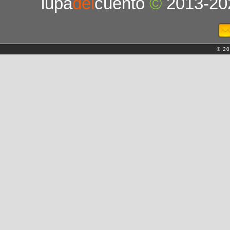
lupa
del
cuento
©
2013-20
© 20