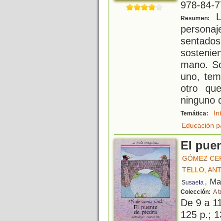
978-84-7
L
Resumen:
persona
sentados
sosteni
mano. S
uno, tem
otro qu
ninguno d
In
Temática:
Educación p
El pue
GÓMEZ CE
TELLO, AN
, Ma
Susaeta
Colección:
A 
De 9 a 1
125 p.; 1