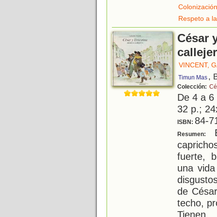
Colonizació
Respeto a la
César 
calleje
VINCENT, 
, 
Timun Mas
Colección:
Cé
De 4 a 6
32 p.; 24
84-7
ISBN:
E
Resumen:
caprich
fuerte, 
una vida
disgusto
de César
techo, pro
Tienen
...