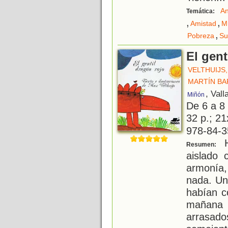
An
Temática:
,
,
Amistad
M
,
Pobreza
Su
El gent
VELTHUIJS
MARTÍN BA
, Vall
Miñón
De 6 a 8
32 p.; 21
978-84-3
H
Resumen:
aislado 
armonía,
nada. Un
habían c
mañana
arrasad