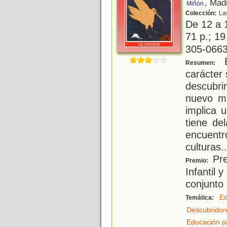
, Mad
Miñón
Colección:
La
De 12 a 
71 p.; 19
305-0663
E
Resumen:
carácter 
descubri
nuevo mu
implica 
tiene de
encuentro
culturas
..
Pre
Premio:
Infantil 
conjunto
E
Temática:
Descubridor
Educación p