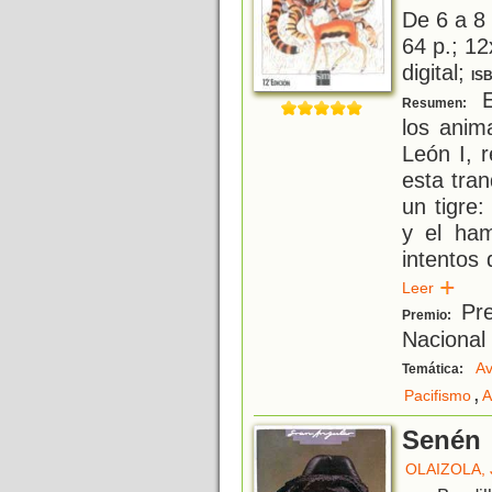
De 6 a 8
64 p.; 12
digital;
IS
E
Resumen:
los anim
León I, 
esta tra
un tigre:
y el ham
intentos 
Leer
Pre
Premio:
Nacional 
Av
Temática:
,
Pacifismo
A
Senén
OLAIZOLA, 