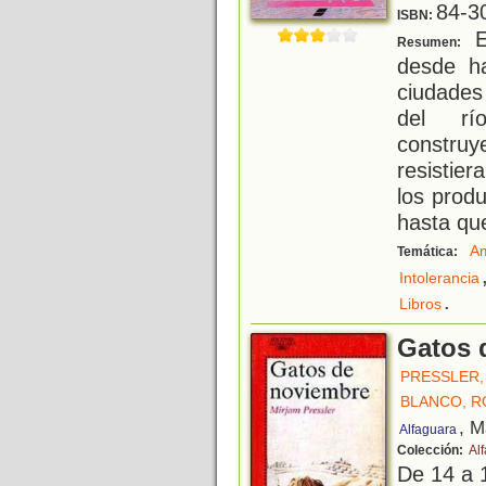
84-3
ISBN:
E
Resumen:
desde h
ciudades
del rí
constru
resistie
los prod
hasta qu
Am
Temática:
Intolerancia
.
Libros
Gatos 
PRESSLER,
BLANCO, R
, M
Alfaguara
Colección:
Al
De 14 a 