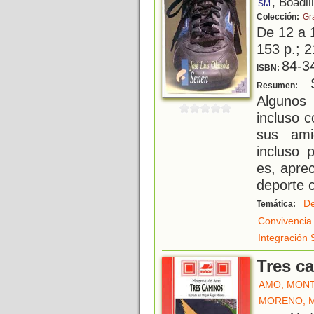
, Boadil
SM
Colección:
Gr
De 12 a 
153 p.; 2
84-3
ISBN:
S
Resumen:
Algunos 
incluso 
sus ami
incluso 
es, apre
deporte 
De
Temática:
Convivencia
Integración 
Tres c
AMO, MON
MORENO, M