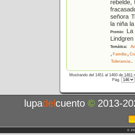
rebelde,
fracasa
señora Tr
la niña l
La 
Premio:
Lindgren
Ad
Temática:
,
,
Familia
Co
.
Tolerancia
Mostrando del 1451 al 1460 de 1461 r
Pág.
lupa
del
cuento
©
2013-20
© 20