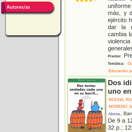
uniform
más, y d
ejército
dar la 
cambia l
violenc
generales
Pre
Premio:
Gu
Temática:
Educación p
Dos id
uno en 
ROCHA, R
MORENO, M
, Bar
Aliorna
De 9 a 1
32 p.; 12