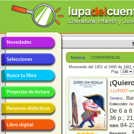
Materia:
CONVIVENCIA
Mostrando del 1451 al 1460 de 1461 r
Pág.
¡Quier
LLUÏSOT
(aut
, Ba
Destino
Colección:
Ap
De 6 a 8
36 p.; 21
84-2
ISBN:
E
Resumen: