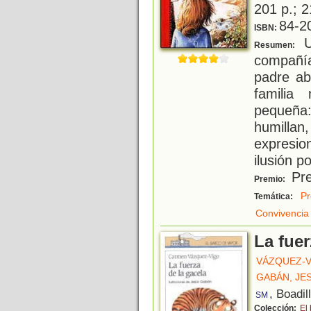
201 p.; 2
84-2
ISBN:
U
Resumen:
compañía
padre ab
familia
pequeña
humillan
expresio
ilusión p
Pre
Premio:
Pr
Temática:
Convivencia
La fuer
VÁZQUEZ-V
GABÁN, JE
, Boadil
SM
Colección:
El