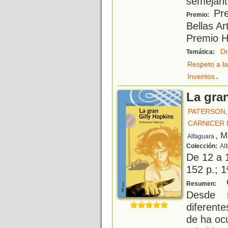
semejant
Pre
Premio:
Bellas Ar
Premio H
D
Temática:
Respeto a la
.
Inventos
La gra
PATERSON,
CARNICER
, M
Alfaguara
Colección:
Alf
De 12 a 
152 p.; 1
G
Resumen:
Desde 
diferent
de ha oc