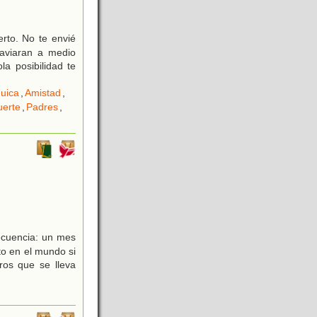
rto. No te envié
raviaran a medio
a posibilidad te
uica
,
Amistad
,
erte
,
Padres
,
secuencia: un mes
ito en el mundo si
bros que se lleva