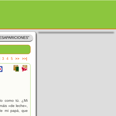
DESAPARICIONES"
3
4
5
>>
>>|
do como tú. ¿Mi
amáis «de leche»,
de mi papá, que