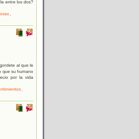
la entre los dos?
osas
,
egordete al que le
 en que su humano
cio por la vida
ntimientos
,