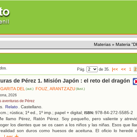
Materias
»
Materia "
ados.
Pág.
de 35.
|<<
<<
1
2
uras de Pérez 1. Misión Japón : el reto del dragón
GARITA DEL
FOUZ, ARANTZAZU
(aut.)
(ilust.)
lona, 2026
s aventuras de Pérez
os.
Relato
. Castellano.
cm.; rústica; 1ª ed., 1º imp.; papel + digital;
978-84-272-5585-2
ISBN:
e llamo Pérez, Ratón Pérez. Soy pequeño, pero valiente y atrevi
oger los dientes que se os caen a los niños y las niñas. Esos que ll
ealidad son duros como huesos de aceituna. El oficio lo heredé 
..
Leer