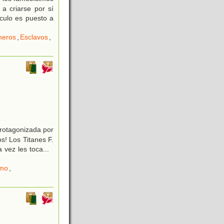
a criarse por sí
nculo es puesto a
neros
,
Esclavos
,
6
protagonizada por
s! Los Titanes F.
a vez les toca
...
mo
,