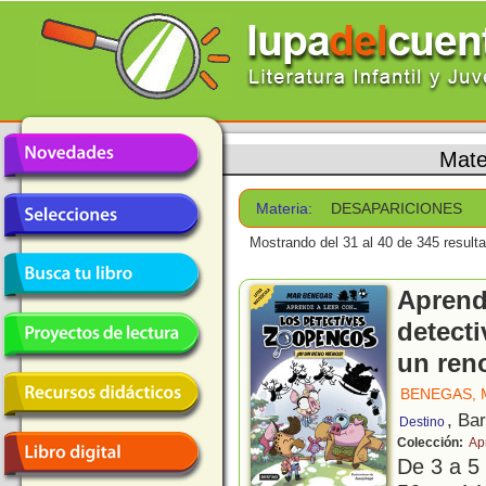
Mate
Materia:
DESAPARICIONES
Mostrando del 31 al 40 de 345 result
Aprende
detecti
un ren
BENEGAS, 
, Ba
Destino
Colección:
Ap
De 3 a 5