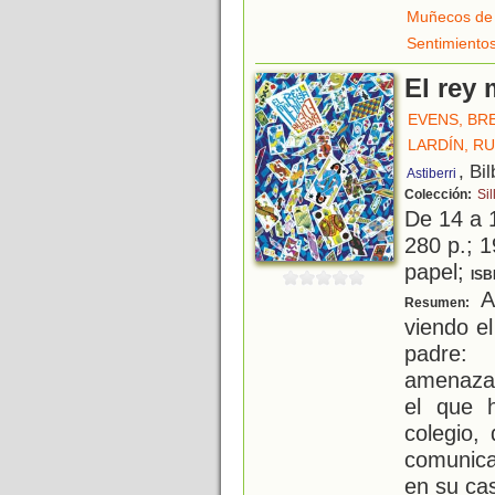
Muñecos de
Sentimiento
El rey 
EVENS, BR
LARDÍN, R
, Bi
Astiberri
Colección:
Sil
De 14 a 
280 p.; 1
papel;
ISB
Ar
Resumen:
viendo e
padre: 
amenazad
el que 
colegio,
comunica
en su ca