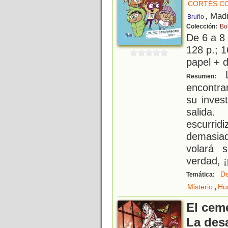
CORTÉS CO
, Mad
Bruño
Colección:
Bo
De 6 a 8
128 p.; 1
papel + d
L
Resumen:
encontrar
su invest
salida
escurr
demasiad
volará 
verdad, ¡
De
Temática:
,
Misterio
Hu
El cem
La des