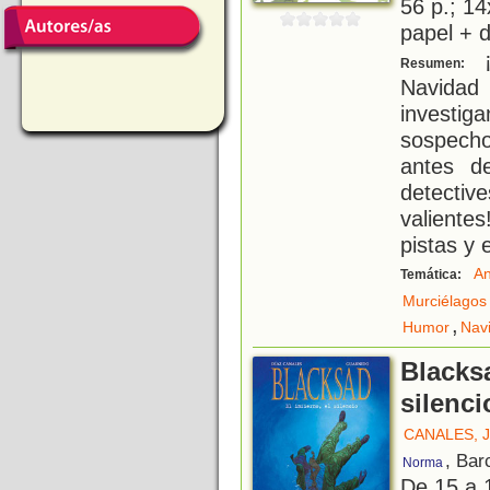
56 p.; 14
papel + d
¡
Resumen:
Navidad
investig
sospecho
antes d
detectiv
valientes
pistas y 
An
Temática:
Murciélagos
,
Humor
Nav
Blacksa
silenci
CANALES, 
, Bar
Norma
De 15 a 