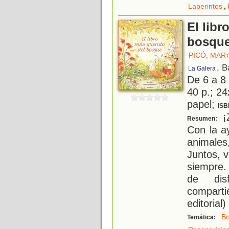
,
Laberintos
El libr
bosqu
PICÓ, MAR
, B
La Galera
De 6 a 8
40 p.; 24
papel;
ISB
¡Z
Resumen:
Con la a
animales
Juntos, 
siempre.
de dis
compart
editorial)
B
Temática: