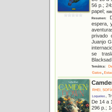
56 p.; 24
papel;
ISB
D
Resumen:
espera, 
aventura
privado
Juanjo G
internac
se tras
Blacksad
De
Temática:
,
Gatos
Esta
Camde
RHEI, SOFÍ
, T
Loqueleo
De 14 a 
296 p.; 1