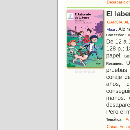
Desaparicio
El labe
GARCÍA, ALI
, Alzir
Algar
Colección:
Ca
De 12 a 
128 p.; 1
papel;
ISB
U
Resumen:
pruebas
coraje d
años, 
consegui
manos: 
desapare
Pero el 
Am
Temática:
Casas Enca