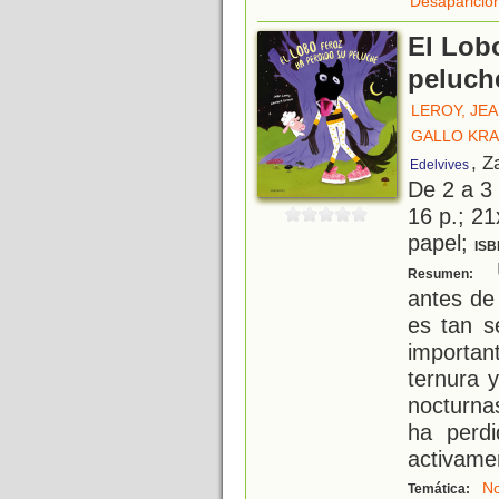
Desaparicio
El Lob
peluch
LEROY, JE
GALLO KRA
, Z
Edelvives
De 2 a 3
16 p.; 21
papel;
ISB
U
Resumen:
antes de
es tan se
importan
ternura 
nocturna
ha perdi
activame
N
Temática: