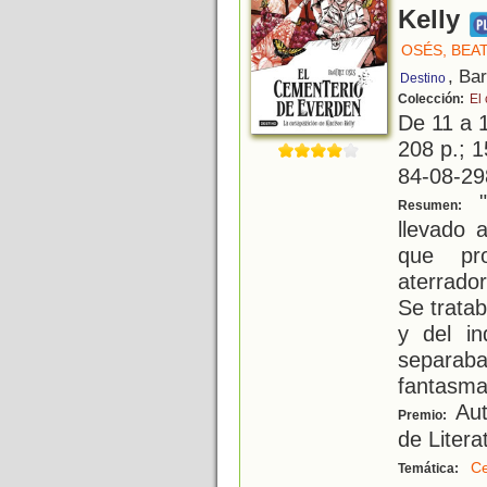
Kelly
OSÉS, BEA
, Ba
Destino
Colección:
El
De 11 a 
208 p.; 1
84-08-29
"
Resumen:
llevado 
que pr
aterrado
Se tratab
y del i
separab
fantasm
Aut
Premio:
de Literat
Ce
Temática: