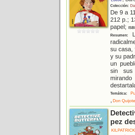
Edebé
Colección:
Da
De 9 a 1
212 p.; 1
papel;
ISB
L
Resumen:
radicalm
su casa,
y su pad
un puebl
sin sus
mirand
destartal
Pu
Temática:
,
Don Quijot
Detecti
pez de
KILPATRICK