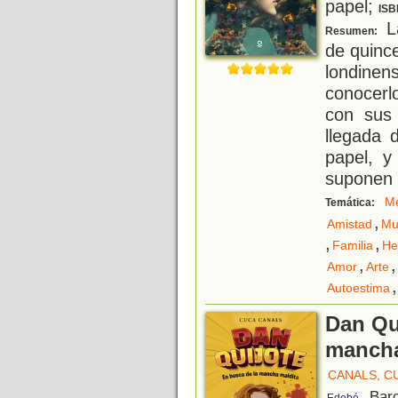
papel;
ISB
L
Resumen:
de quinc
londin
conocerl
con sus 
llegada 
papel, y
suponen 
M
Temática:
,
Amistad
Mu
,
,
Familia
He
,
,
Amor
Arte
,
Autoestima
Dan Qui
mancha
CANALS, C
, Bar