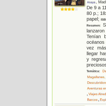
, Mad
Anaya
De 9 a 1
80 p.; 18
papel;
ISB
So
Resumen:
lanzaro
Tenían 
océanos 
vez más
llegar h
y regres
precioso
De
Temática:
Magallanes,
Descubridor
Aventuras e
,
Viajes Alre
,
Barcos
Exp