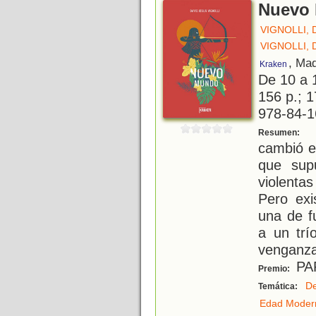
Nuevo
VIGNOLLI, 
VIGNOLLI, 
, Mad
Kraken
De 10 a 
156 p.; 1
978-84-1
E
Resumen:
cambió e
que sup
violenta
Pero exi
una de f
a un trí
venganza
PA
Premio:
De
Temática:
Edad Moder