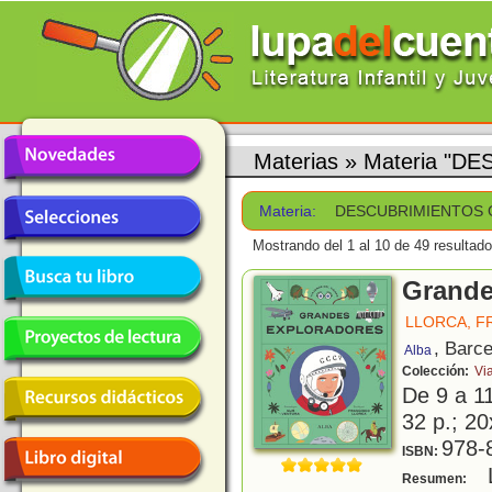
Materias
»
Materia "
Materia:
DESCUBRIMIENTOS
Mostrando del 1 al 10 de 49 resultado
Grande
LLORCA, F
, Barc
Alba
Colección:
Vi
De 9 a 1
32 p.; 20
978-
ISBN:
L
Resumen: