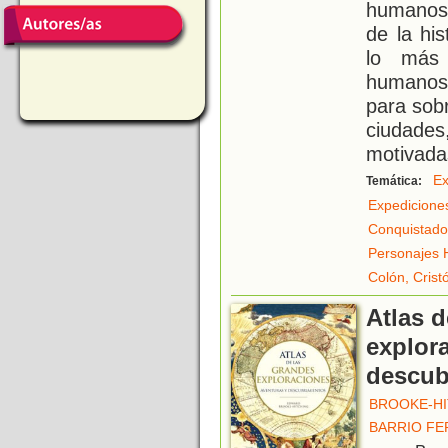
humanos 
de la hi
lo más 
humanos
para sobr
ciudade
motivada
Ex
Temática:
Expedicione
Conquistado
Personajes H
Colón, Crist
Atlas d
explor
descub
BROOKE-HI
BARRIO FE