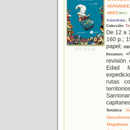
HERNÁNDEZ
ARES
(ilust.)
,
Kalandraka
Colección:
Tir
De 12 a 
160 p.; 1
papel;
ISB
«
Resumen:
revisión
Edad M
expedic
rutas c
territori
Sarrion
capitane
Vi
Temática:
Descubrimie
Magallanes,