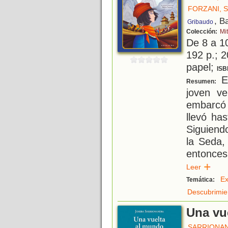
FORZANI, S
, B
Gribaudo
Colección:
Mi
De 8 a 1
192 p.; 2
papel;
ISB
Es
Resumen:
joven ve
embarcó 
llevó ha
Siguiend
la Seda,
entonces
Leer
Ex
Temática:
Descubrimie
Una vu
SARRIONAN