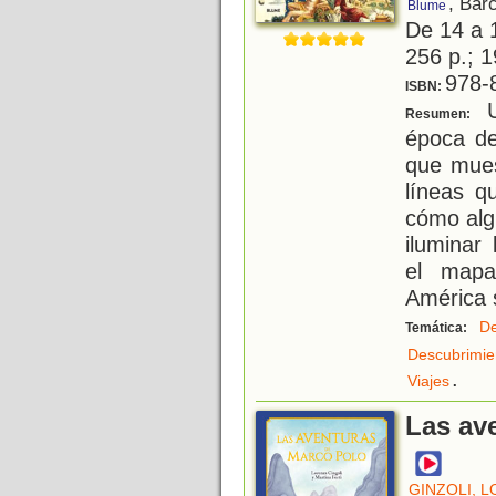
, Bar
Blume
De 14 a 
256 p.; 1
978-
ISBN:
U
Resumen:
época de
que mues
líneas q
cómo alg
iluminar
el mapa
América 
De
Temática:
Descubrimie
.
Viajes
Las av
GINZOLI, 