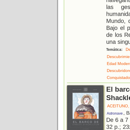
las ge
humanid
Mundo, q
Bajo el 
de los R
una singu
De
Temática:
Descubrimie
Edad Moder
Descubridor
Conquistado
El bar
Shackl
ACEITUNO,
, 
Astronave
De 6 a 7
32 p.; 23