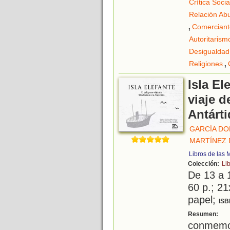
Crítica Socia
Relación Ab
,
Comerciant
Autoritarism
Desigualdad
,
Religiones
Isla El
viaje d
Antárti
GARCÍA DO
MARTÍNEZ 
Libros de las
Colección:
Li
De 13 a 
60 p.; 21
papel;
ISB
E
Resumen:
conmemor