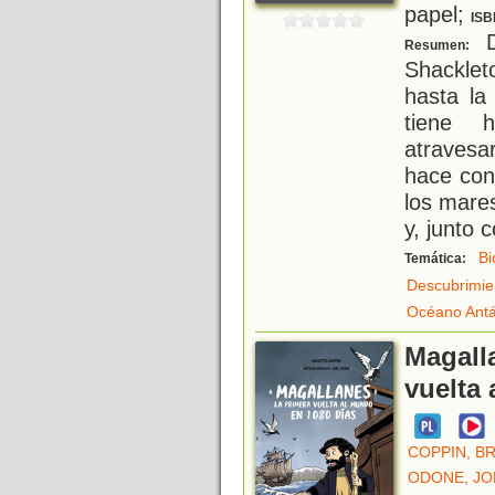
papel;
ISB
D
Resumen:
Shacklet
hasta la
tiene 
atravesa
hace con
los mare
y, junto 
Bi
Temática:
Descubrimie
Océano Antá
Magall
vuelta
COPPIN, BR
ODONE, JO