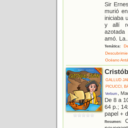
Sir Ernes
murió en
iniciaba 
y allí r
azotada 
amó. La
.
De
Temática:
Descubrimie
Océano Antá
Cristó
GALLUD JA
PICUCCI, 
, Ma
Verbum
De 8 a 1
64 p.; 14
papel + d
Cr
Resumen:
navegant