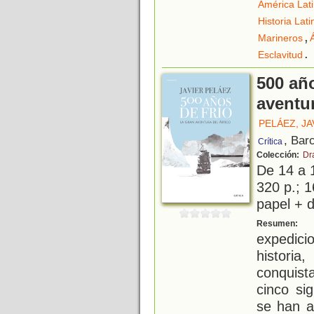
América Lat
Historia Lat
,
Marineros
Á
.
Esclavitud
500 año
aventur
PELÁEZ, JA
, Bar
Crítica
Colección:
Dr
De 14 a 
320 p.; 1
papel + d
C
Resumen:
expedic
histori
conquist
cinco si
se han a