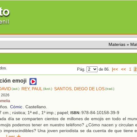
Materias
»
Ma
ados.
Pág.
de 86.
|<<
<<
1
2
ción emoji
DAVID
REY, PAUL
SANTOS, DIEGO DE LOS
(aut.)
(ilust.)
(trad.)
, 2026
omelia
años.
Cómic
. Castellano.
 cm.; rústica; 1ª ed., 1º imp.; papel;
978-84-10158-39-9
ISBN:
da día se comparten cientos de millones de emojis en todo el mun
emojis podemos tener en nuestro teléfono? ¿Cómo nacen y circulan e
o imprescindibles? Una joven periodista se da cuenta de que tiene e
...
Leer