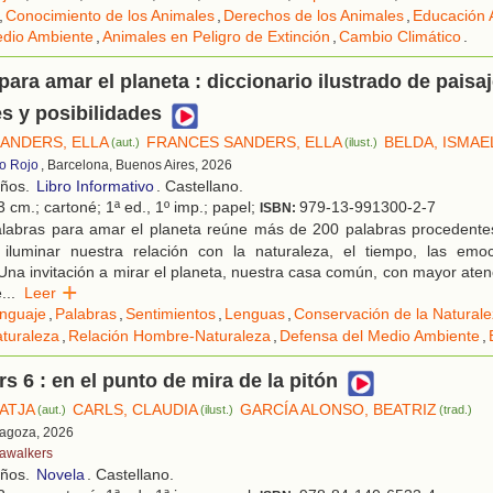
,
Conocimiento de los Animales
,
Derechos de los Animales
,
Educación 
dio Ambiente
,
Animales en Peligro de Extinción
,
Cambio Climático
.
para amar el planeta : diccionario ilustrado de paisaj
s y posibilidades
ANDERS, ELLA
FRANCES SANDERS, ELLA
BELDA, ISMAE
(aut.)
(ilust.)
ro Rojo
, Barcelona, Buenos Aires, 2026
años.
Libro Informativo
. Castellano.
 cm.; cartoné; 1ª ed., 1º imp.; papel;
979-13-991300-2-7
ISBN:
labras para amar el planeta reúne más de 200 palabras procedente
iluminar nuestra relación con la naturaleza, el tiempo, las emo
Una invitación a mirar el planeta, nuestra casa común, con mayor atenc
e
...
Leer
nguaje
,
Palabras
,
Sentimientos
,
Lenguas
,
Conservación de la Natural
aturaleza
,
Relación Hombre-Naturaleza
,
Defensa del Medio Ambiente
,
s 6 : en el punto de mira de la pitón
KATJA
CARLS, CLAUDIA
GARCÍA ALONSO, BEATRIZ
(aut.)
(ilust.)
(trad.)
ragoza, 2026
awalkers
años.
Novela
. Castellano.