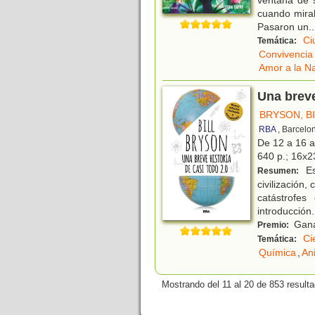
ventana de 
cuando mirab
Pasaron un
..
Ci
Temática:
Convivencia
Amor a la N
Una breve
BRYSON, B
RBA
, Barcelo
De 12 a 16 
640 p.; 16x23
Es
Resumen:
civilización
catástrofes
introducción
.
Ganad
Premio:
Ci
Temática:
Química
,
An
Mostrando del 11 al 20 de 853 result