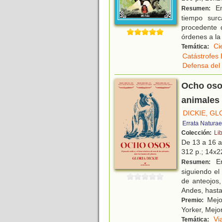
En
Resumen:
tiempo surc
procedente 
órdenes a la 
Ci
Temática:
Catástrofes 
Defensa del
Ocho osos
animales 
DICKIE, GL
Errata Naturae
Colección:
Li
De 13 a 16 
312 p.; 14x22
En
Resumen:
siguiendo el
de anteojos
Andes, hasta
Mejor
Premio:
Yorker, Mejor
Vi
Temática: