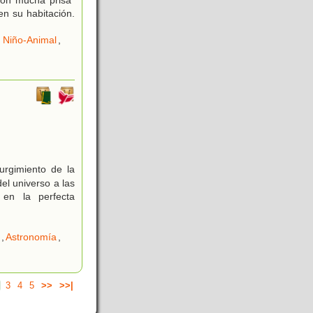
con mucha prisa"
en su habitación.
 Niño-Animal
,
,
surgimiento de la
el universo a las
 en la perfecta
,
Astronomía
,
3
4
5
>>
>>|