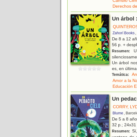
Cambio Clim
Derechos de
Un árbol :
QUINTEROS
Zahorí Books
,
De 8 a 12 a
56 p. + despl
Un
Resumen:
silenciosame
Un árbol nos
es, en última
An
Temática:
Amor a la N
Educación E
Un pedaci
CORRY, LY
Blume
, Barce
De 5 a 8 añ
32 p.; 24x31 
Sí,
Resumen: