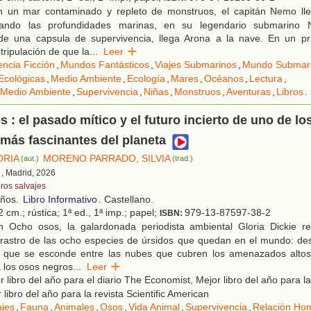
 un mar contaminado y repleto de monstruos, el capitán Nemo ll
ando las profundidades marinas, en su legendario submarino N
de una capsula de supervivencia, llega Arona a la nave. En un p
tripulación de que la
...
Leer
encia Ficción
,
Mundos Fantásticos
,
Viajes Submarinos
,
Mundo Submar
Ecológicas
,
Medio Ambiente
,
Ecología
,
Mares
,
Océanos
,
Lectura
,
 Medio Ambiente
,
Supervivencia
,
Niñas
,
Monstruos
,
Aventuras
,
Libros
.
 : el pasado mítico y el futuro incierto de uno de lo
más fascinantes del planeta
ORIA
MORENO PARRADO, SILVIA
(aut.)
(trad.)
, Madrid, 2026
bros salvajes
años.
Libro Informativo
. Castellano.
 cm.; rústica; 1ª ed., 1ª imp.; papel;
979-13-87597-38-2
ISBN:
 Ocho osos, la galardonada periodista ambiental Gloria Dickie re
 rastro de las ocho especies de úrsidos que quedan en el mundo: des
, que se esconde entre las nubes que cubren los amenazados alto
 los osos negros
...
Leer
 libro del año para el diario The Economist, Mejor libro del año para l
 libro del año para la revista Scientific American
ajes
,
Fauna
,
Animales
,
Osos
,
Vida Animal
,
Supervivencia
,
Relación Ho