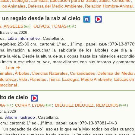
ático
,
Ecología
,
Comidas
,
Educación para la Salud
,
Salud
,
Consumo
,
 los Animales
,
Defensa del Medio Ambiente
,
Relación Hombre-Animal
.
 un regalo desde la raíz al cielo
, ÁNGELES
OLIVOS, TOMÁS
(aut.)
(ilust.)
 Barcelona, 2026
ños.
Libro Informativo
. Castellano.
egables; 25x30 cm.; cartoné; 1ª ed., 1º imp.; papel;
979-13-8770
ISBN:
a invitación a escuchar la sabiduría de los árboles que día a 
nte la vida. Desde la altura de sus copas hasta los misterios escondid
 invita a escuchar su voz, maravillarnos con sus tesoros y comprend
...
Leer
imales
,
Árboles
,
Ciencias Naturales
,
Curiosidades
,
Defensa del Medio
aturaleza
,
Vida
,
Planetas
,
Tierra
,
Ecología
,
Medio Ambiente
,
Educación
mocional
.
to de cielo
DIA
CORRY, LYDIA
DIÉGUEZ DIÉGUEZ, REMEDIOS
(aut.)
(ilust.)
(trad.)
lona, 2026
os.
Álbum Ilustrado
. Castellano.
cm.; cartoné; 1ª ed., 1ª imp.; papel;
979-13-87881-44-3
ISBN:
 "un pedacito de cielo", eso es lo que veía Max todos los días cuand