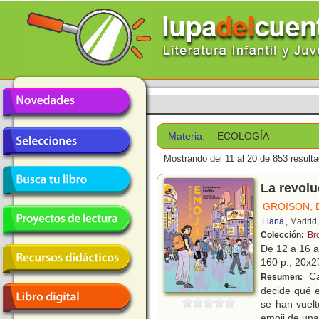
Materia:
ECOLOGÍA
Mostrando del 11 al 20 de 853 result
La revolu
GROISON, 
Liana
, Madrid
Colección:
Br
De 12 a 16 
160 p.; 20x27
Ca
Resumen:
decide qué 
se han vuelt
emoji de una