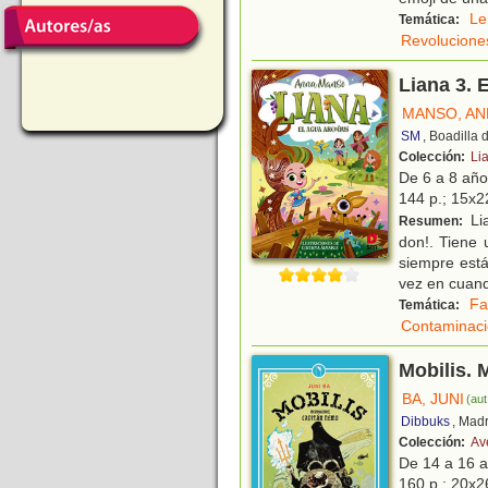
Le
Temática:
Revolucione
Liana 3. 
MANSO, AN
SM
, Boadilla
Colección:
Li
De 6 a 8 añ
144 p.; 15x22
Li
Resumen:
don!. Tiene 
siempre est
vez en cuan
Fa
Temática:
Contaminac
Mobilis. 
BA, JUNI
(aut
Dibbuks
, Mad
Colección:
Av
De 14 a 16 
160 p.; 20x26