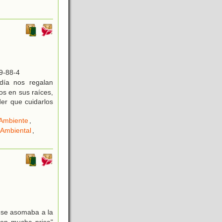
9-88-4
día nos regalan
os en sus raíces,
er que cuidarlos
 Ambiente
,
 Ambiental
,
o se asomaba a la