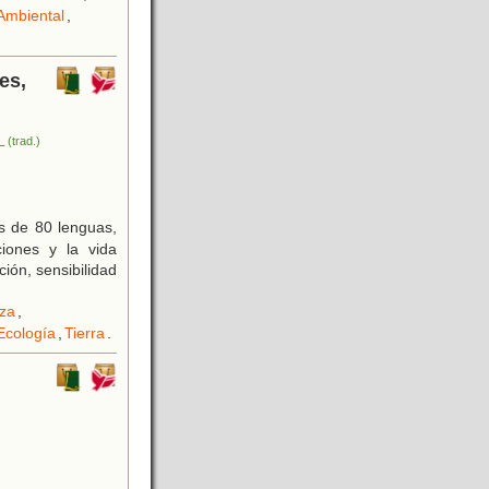
Ambiental
,
es,
L
(trad.)
s de 80 lenguas,
ciones y la vida
ión, sensibilidad
eza
,
Ecología
,
Tierra
.