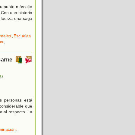
u punto más alto
 Con una historia
n fuerza una saga
imales
,
Escuelas
os
,
carne
d.)
s personas está
 considerable que
a al respecto. La
minación
,