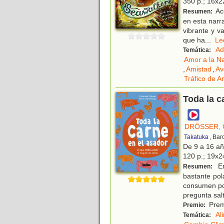
350 p.; 16x22
Ac
Resumen:
en esta narr
vibrante y v
que ha
...
L
Ad
Temática:
Amor a la N
,
Amistad
,
Av
Tráfico de A
Toda la c
DRÖSSER, 
Takatuka
, Bar
De 9 a 16 a
120 p.; 19x24
En
Resumen:
bastante pol
consumen por
pregunta sal
Premi
Premio:
Al
Temática: