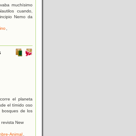
evaba muchísimo
autilos cuando,
rincipio Nemo da
ino
,
s
corre el planeta
de el tímido oso
s bosques de los
a revista New
mbre-Animal
,