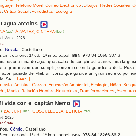
nguaje
,
Teléfono Móvil
,
Correo Electrónico
,
Dibujos
,
Redes Sociales
,
C
s
,
Crítica Social
,
Periodistas
,
Ecología
.
El agua arcoíris
NA
ÁLVAREZ, CINTHYA
(aut.)
(ilust.)
 del Monte, 2026
ana
os.
Novela
. Castellano.
 cm.; cartoné; 1ª ed., 1ª imp.; papel;
978-84-1055-387-3
ISBN:
ana es una niña de agua que acaba de cumplir ocho años, una larguís
una gran misión que cumplir, convertirse en la guardiana de la Poza 
á acompañada de Miel, un corzo que guarda un gran secreto, por e
do. Se
...
Leer
ntasía
,
Amistad
,
Corzos
,
Educación Ambiental
,
Ecología
,
Niñas
,
Bosqu
ión
,
Magia
,
Relación Hombre-Naturaleza
,
Transformaciones
,
Aventuras
Mi vida con el capitán Nemo
BA, JUNI
COSCULLUELA, LETICIA
.)
(ilust.)
(trad.)
rid, 2026
entúrate
años.
Cómic
. Castellano.
 cm.; cartoné; 1ª ed., 1ª imp.; papel;
978-84-18266-36-2
ISBN: