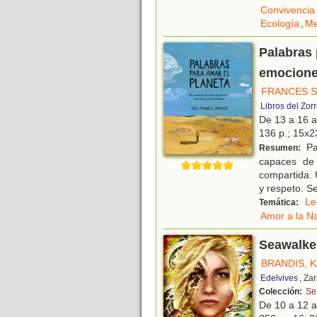
Convivencia
Ecología
,
Me
Palabras 
emocione
FRANCES S
Libros del Zor
De 13 a 16 
136 p.; 15x23
Pa
Resumen:
capaces de 
compartida. 
y respeto. S
Le
Temática:
Amor a la N
Seawalker
BRANDIS, 
Edelvives
, Za
Colección:
Se
De 10 a 12 