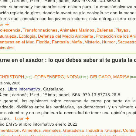
 cm.; cartoné; 1ª ed., 1ª imp.; papel;
978-84-140-6533-4
ISBN:
ción submarina y metamorfosis en estado puro. La emoción alcanza s
ación repleta de giros, donde la aventura y la ecología se dan la mano.
alores que conectan con los jóvenes lectores, esta entrega cierra co
eer
olescencia
,
Transformaciones
,
Animales Marinos
,
Ballenas
,
Playas
,
aturaleza
,
Ecología
,
Defensa del Medio Ambiente
,
Protección de los An
enturas en el Mar
,
Florida
,
Fantasía
,
Mafia
,
Misterio
,
Humor
,
Secuestr
nimales
.
arne en el asador : lo que debes saber si te gusta la 
CHRISTOPH
COENENBERG, NORA
DELGADO, MARISA
(aut.)
(ilust.)
(tra
celona, 2026
ños.
Libro Informativo
. Castellano.
 cm.; cartoné; 1ª ed., 1º imp.; papel;
979-13-87718-26-8
ISBN:
 general, las opiniones sobre consumo de carne por parte de la
arizado, divididas entre las partidarias, las detractoras, y un número
 costumbre y no se plantean la necesidad de tener una opinión propi
ta de
...
Leer
o EMYS al libro informativo enero 2022
imentación
,
Alimentos
,
Animales
,
Ganadería
,
Industria
,
Granjas
,
Conta