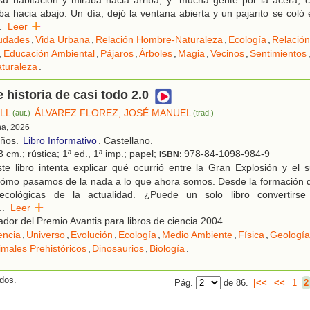
su habitación y miraba hacia arriba, y "mucha gente por la acera, 
a hacia abajo. Un día, dejó la ventana abierta y un pajarito se coló 
.
Leer
udades
,
Vida Urbana
,
Relación Hombre-Naturaleza
,
Ecología
,
Relación
,
Educación Ambiental
,
Pájaros
,
Árboles
,
Magia
,
Vecinos
,
Sentimientos
aturaleza
.
 historia de casi todo 2.0
ILL
ÁLVAREZ FLOREZ, JOSÉ MANUEL
(aut.)
(trad.)
na, 2026
años.
Libro Informativo
. Castellano.
 cm.; rústica; 1ª ed., 1ª imp.; papel;
978-84-1098-984-9
ISBN:
te libro intenta explicar qué ocurrió entre la Gran Explosión y el 
, cómo pasamos de la nada a lo que ahora somos. Desde la formación d
 ecológicas de la actualidad. ¿Puede un solo libro convertirse
..
Leer
or del Premio Avantis para libros de ciencia 2004
encia
,
Universo
,
Evolución
,
Ecología
,
Medio Ambiente
,
Física
,
Geología
imales Prehistóricos
,
Dinosaurios
,
Biología
.
ados.
Pág.
de 86.
|<<
<<
1
2