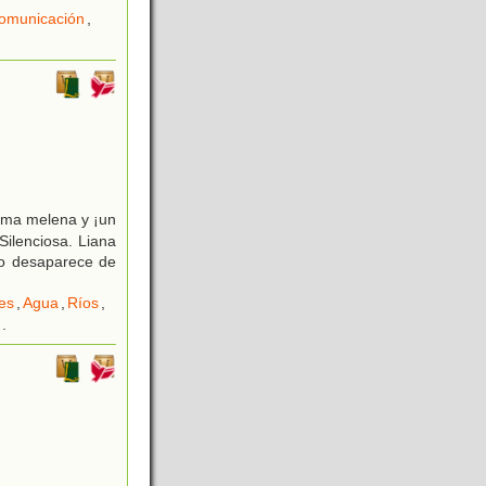
omunicación
,
ima melena y ¡un
Silenciosa. Liana
so desaparece de
es
,
Agua
,
Ríos
,
.