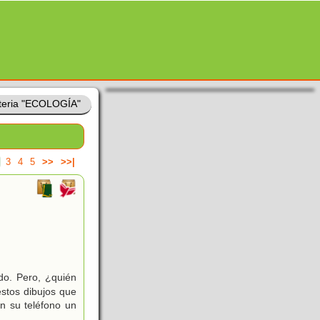
teria "ECOLOGÍA"
3
4
5
>>
>>|
do. Pero, ¿quién
stos dibujos que
n su teléfono un