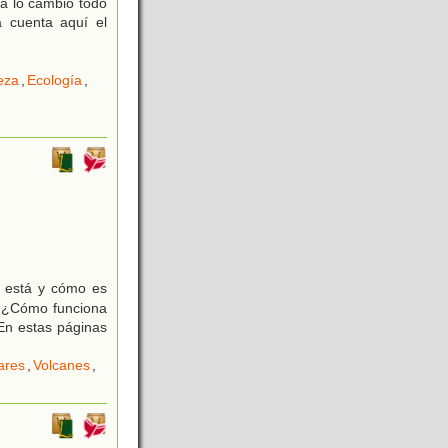
ña lo cambió todo
a cuenta aquí el
eza
,
Ecología
,
e está y cómo es
? ¿Cómo funciona
En estas páginas
ares
,
Volcanes
,