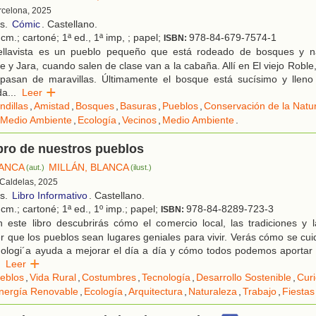
rcelona, 2025
os.
Cómic
. Castellano.
cm.; cartoné; 1ª ed., 1ª imp, ; papel;
978-84-679-7574-1
ISBN:
llavista es un pueblo pequeño que está rodeado de bosques y na
e y Jara, cuando salen de clase van a la cabaña. Allí en El viejo Roble,
 pasan de maravillas. Últimamente el bosque está sucísimo y lleno
da
...
Leer
ndillas
,
Amistad
,
Bosques
,
Basuras
,
Pueblos
,
Conservación de la Natu
 Medio Ambiente
,
Ecología
,
Vecinos
,
Medio Ambiente
.
ibro de nuestros pueblos
LANCA
MILLÁN, BLANCA
(aut.)
(ilust.)
 Caldelas, 2025
os.
Libro Informativo
. Castellano.
cm.; cartoné; 1ª ed., 1º imp.; papel;
978-84-8289-723-3
ISBN:
 este libro descubrirás cómo el comercio local, las tradiciones y 
 que los pueblos sean lugares geniales para vivir. Verás cómo se cui
ologi´a ayuda a mejorar el día a día y cómo todos podemos aportar 
Leer
eblos
,
Vida Rural
,
Costumbres
,
Tecnología
,
Desarrollo Sostenible
,
Cur
nergía Renovable
,
Ecología
,
Arquitectura
,
Naturaleza
,
Trabajo
,
Fiestas