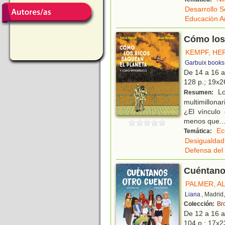
Desarrollo S
Educación A
Cómo los 
KEMPF, HE
Garbuix books
De 14 a 16 
128 p.; 19x26
Lo
Resumen:
multimillonar
¿El vínculo
menos que
..
Ec
Temática:
Desigualdad
Defensa del
Cuéntano
PALMER, AL
Liana
, Madrid
Colección:
Br
De 12 a 16 
104 p.; 17x23