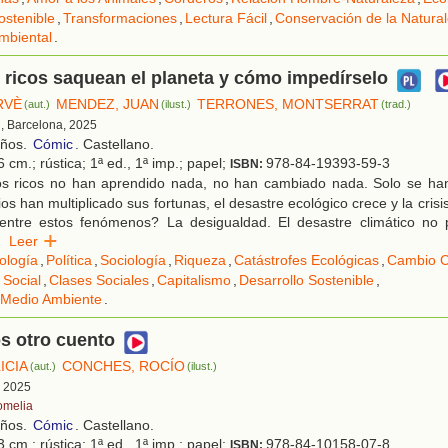
ostenible
,
Transformaciones
,
Lectura Fácil
,
Conservación de la Natura
mbiental
.
ricos saquean el planeta y cómo impedírselo
RVÈ
MENDEZ, JUAN
TERRONES, MONTSERRAT
(aut.)
(ilust.)
(trad.)
, Barcelona, 2025
años.
Cómic
. Castellano.
 cm.; rústica; 1ª ed., 1ª imp.; papel;
978-84-19393-59-3
ISBN:
s ricos no han aprendido nada, no han cambiado nada. Solo se han
ios han multiplicado sus fortunas, el desastre ecológico crece y la crisis
 entre estos fenómenos? La desigualdad. El desastre climático no 
.
Leer
ología
,
Política
,
Sociología
,
Riqueza
,
Catástrofes Ecológicas
,
Cambio C
 Social
,
Clases Sociales
,
Capitalismo
,
Desarrollo Sostenible
,
 Medio Ambiente
.
s otro cuento
ICIA
CONCHES, ROCÍO
(aut.)
(ilust.)
, 2025
omelia
años.
Cómic
. Castellano.
 cm.; rústica; 1ª ed., 1ª imp.; papel;
978-84-10158-07-8
ISBN: