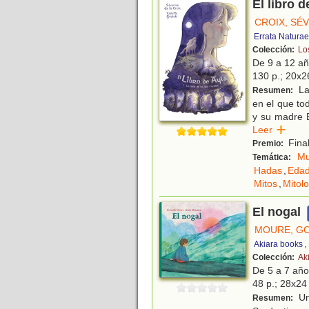
El libro 
CROIX, SÉV
Errata Naturae
Colección:
Lo
De 9 a 12 a
130 p.; 20x26
La 
Resumen:
en el que to
y su madre B
Leer
Final
Premio:
Mu
Temática:
Hadas
,
Edad
Mitos
,
Mitol
El nogal
MOURE, G
Akiara books
,
Colección:
Ak
De 5 a 7 añ
48 p.; 28x24 
Un
Resumen: