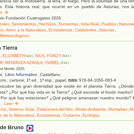
arecía ser la motosierra, la leña, el fuego. Pero la voluntad de una ni
e. Esta historia real, que ocurrió en un pueblo de Asturias, nos l
eer
io Fundación Cuatrogatos 2026
boles
,
Sentimientos
,
Hechizos
,
Tormentas
,
Vida Real
,
Pueblos
,
Natural
os
,
Amor a la Naturaleza
,
Ecosistemas
,
Catástrofes
,
Asturias
,
Meteorológicos
.
a Tierra
 ELIZABETH
NILS, FONZY
(aut.)
(ilust.)
E MENDOZA AZAOLA, ISABEL
(trad.)
 del Monte, 2025
os.
Libro Informativo
. Castellano.
cm.; cartoné; 1ª ed., 1ª imp.; papel;
978-84-1055-083-4
ISBN:
scubre las gran diversidad que existe en el planeta Tierra. ¿Dónd
neta? ¿Por qué hay vida en la Tierra? ¿Qué esconde el fondo marino
¿Por qué hay estaciones? ¿Qué peligros amenazan nuestro mundo? 
..
Leer
erra
,
Sistema Solar
,
Estaciones del Año
,
Medio Ambiente
,
Montañas
,
M
o de la Naturaleza
,
Ecosistemas
,
Océanos
,
Ecología
.
 de Bruno