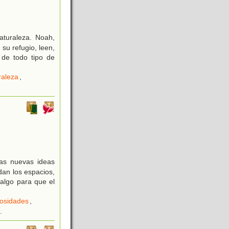
turaleza. Noah,
 su refugio, leen,
 de todo tipo de
raleza
,
las nuevas ideas
dan los espacios,
algo para que el
iosidades
,
.