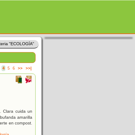
teria "ECOLOGÍA"
4
5
6
>>
>>|
. Clara cuida un
 bufanda amarilla
ierte en compost.
logía
,