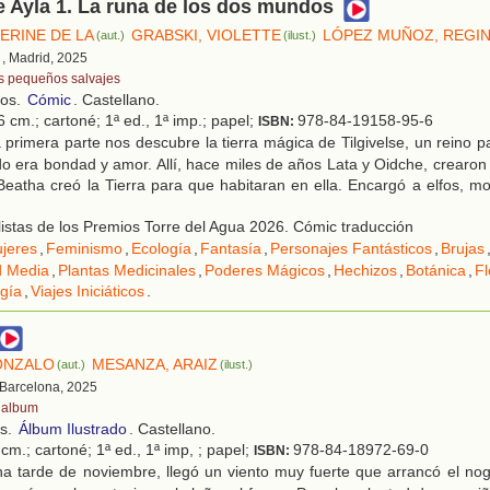
de Ayla 1. La runa de los dos mundos
ERINE DE LA
GRABSKI, VIOLETTE
LÓPEZ MUÑOZ, REGI
(aut.)
(ilust.)
, Madrid, 2025
s pequeños salvajes
ños.
Cómic
. Castellano.
 cm.; cartoné; 1ª ed., 1ª imp.; papel;
978-84-19158-95-6
ISBN:
primera parte nos descubre la tierra mágica de Tilgivelse, un reino pa
do era bondad y amor. Allí, hace miles de años Lata y Oidche, crearon 
eatha creó la Tierra para que habitaran en ella. Encargó a elfos, mo
istas de los Premios Torre del Agua 2026. Cómic traducción
jeres
,
Feminismo
,
Ecología
,
Fantasía
,
Personajes Fantásticos
,
Brujas
 Media
,
Plantas Medicinales
,
Poderes Mágicos
,
Hechizos
,
Botánica
,
Fl
ogía
,
Viajes Iniciáticos
.
ONZALO
MESANZA, ARAIZ
(aut.)
(ilust.)
 Barcelona, 2025
ialbum
os.
Álbum Ilustrado
. Castellano.
cm.; cartoné; 1ª ed., 1ª imp, ; papel;
978-84-18972-69-0
ISBN:
a tarde de noviembre, llegó un viento muy fuerte que arrancó el nog