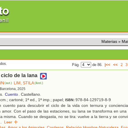
Materias
»
Ma
ados.
Pág.
de 86.
|<<
<<
2
3
 ciclo de la lana
WN
LIM, STILA
(aut.)
(ilust.)
 Barcelona, 2025
os.
Cuento
. Castellano.
cm.; cartoné; 1ª ed., 1ª imp.; papel;
978-84-129719-8-9
ISBN:
 cuento para descubrir el ciclo de la vida con ternura y conciencia
n amor. Con el paso de las estaciones, su lana se transforma en una
la misma. Cuando se desgasta, no se tira: vuelve a la tierra y se conv
..
Leer
ñas
,
Amor a los Animales
,
Corderos
,
Relación Hombre-Naturaleza
,
Eco