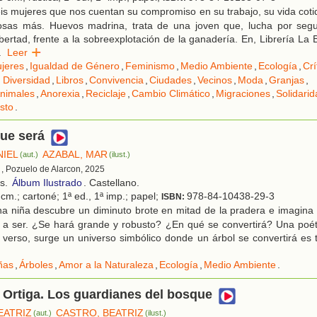
s mujeres que nos cuentan su compromiso en su trabajo, su vida coti
sas más. Huevos madrina, trata de una joven que, lucha por segu
ibertad, frente a la sobreexplotación de la ganadería. En, Librería La B
.
Leer
jeres
,
Igualdad de Género
,
Feminismo
,
Medio Ambiente
,
Ecología
,
Crí
 Diversidad
,
Libros
,
Convivencia
,
Ciudades
,
Vecinos
,
Moda
,
Granjas
,
Animales
,
Anorexia
,
Reciclaje
,
Cambio Climático
,
Migraciones
,
Solidari
sto
.
que será
NIEL
AZABAL, MAR
(aut.)
(ilust.)
, Pozuelo de Alarcon, 2025
os.
Álbum Ilustrado
. Castellano.
cm.; cartoné; 1ª ed., 1ª imp.; papel;
978-84-10438-29-3
ISBN:
a niña descubre un diminuto brote en mitad de la pradera e imagina 
r a ser. ¿Se hará grande y robusto? ¿En qué se convertirá? Una poéti
 verso, surge un universo simbólico donde un árbol se convertirá es 
ñas
,
Árboles
,
Amor a la Naturaleza
,
Ecología
,
Medio Ambiente
.
 Ortiga. Los guardianes del bosque
EATRIZ
CASTRO, BEATRIZ
(aut.)
(ilust.)