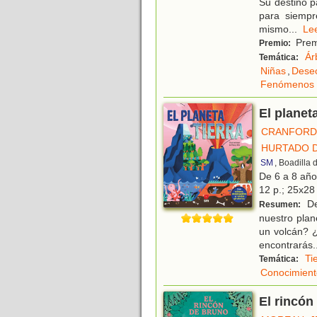
Su destino p
para siempr
mismo
...
L
Prem
Premio:
Ár
Temática:
Niñas
,
Dese
Fenómenos 
El planet
CRANFORD,
HURTADO D
SM
, Boadilla
De 6 a 8 añ
12 p.; 25x28 
De
Resumen:
nuestro pla
un volcán? 
encontrarás
.
Ti
Temática:
Conocimient
El rincón