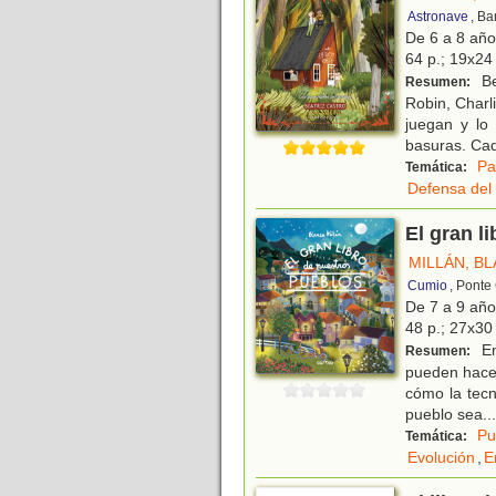
Astronave
, Ba
De 6 a 8 añ
64 p.; 19x24 
Be
Resumen:
Robin, Charli
juegan y lo
basuras. Ca
Pa
Temática:
Defensa del
El gran l
MILLÁN, B
Cumio
, Ponte
De 7 a 9 añ
48 p.; 27x30 
En
Resumen:
pueden hacer
cómo la tecn
pueblo sea
...
Pu
Temática:
Evolución
,
E