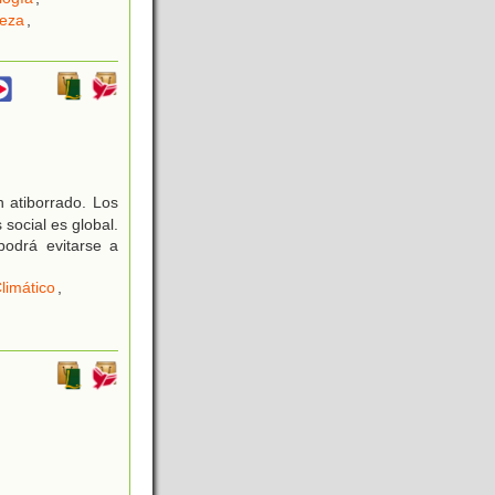
leza
,
 atiborrado. Los
 social es global.
podrá evitarse a
limático
,