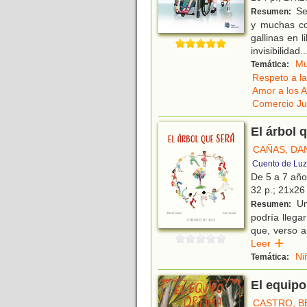
Sei
Resumen:
y muchas co
gallinas en l
invisibilidad
..
Mu
Temática:
Respeto a la
Amor a los 
Comercio Ju
El árbol 
CAÑAS, DA
Cuento de Luz
De 5 a 7 añ
32 p.; 21x26 
Un
Resumen:
podría llega
que, verso a
Leer
Ni
Temática:
El equipo
CASTRO, B