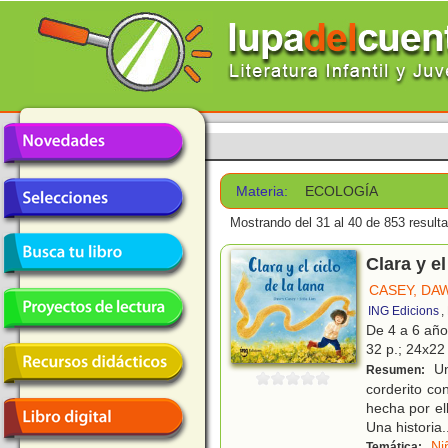
Materia:
ECOLOGÍA
Mostrando del 31 al 40 de 853 result
Clara y el
CASEY, DA
ING Edicions
,
De 4 a 6 añ
32 p.; 24x22 
Un
Resumen:
corderito co
hecha por el
Una historia
.
Ni
Temática: