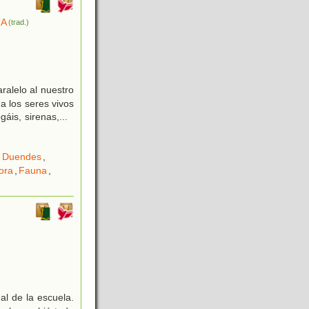
NA
(trad.)
ralelo al nuestro
a los seres vivos
gáis, sirenas,
...
,
Duendes
,
ora
,
Fauna
,
al de la escuela.