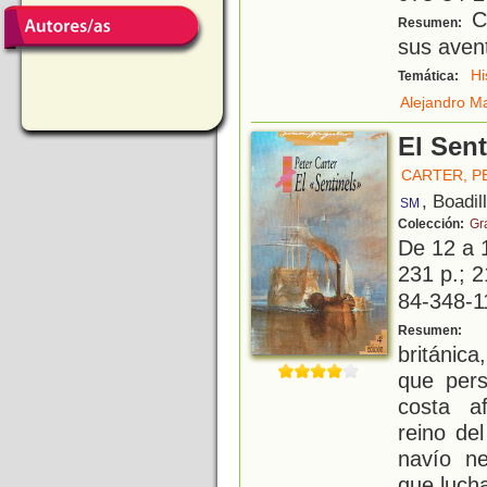
Co
Resumen:
sus avent
Hi
Temática:
Alejandro M
El Sent
CARTER, P
, Boadil
SM
Colección:
Gr
De 12 a 
231 p.; 2
84-348-1
J
Resumen:
británic
que pers
costa af
reino de
navío n
que lucha