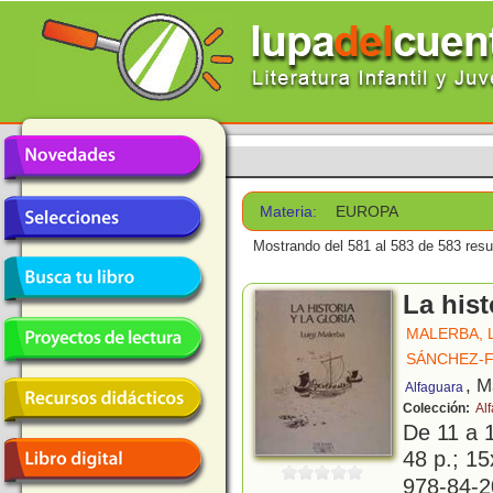
Materia:
EUROPA
Mostrando del 581 al 583 de 583 resu
La hist
MALERBA, 
SÁNCHEZ-F
, M
Alfaguara
Colección:
Al
De 11 a 
48 p.; 15
978-84-2