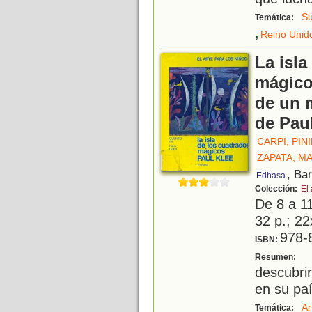
Su
Temática:
,
Reino Unid
La isla
mágicos
de un m
de Pau
CARPI, PIN
ZAPATA, M
, Ba
Edhasa
Colección:
El 
De 8 a 1
32 p.; 22
978-
ISBN:
E
Resumen:
descubrir
en su paí
Ar
Temática: