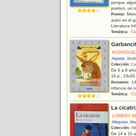
porque algu
poético, un 
Menci
Premio:
autor es el 
Literatura In
Fa
Temática:
Garbanci
RODRÍGUE
Algaida
, Sevil
Colección:
Cu
De 6 a 8 añ
16 p.; 19x25 
Lib
Resumen:
infancia de n
Cu
Temática:
La cicatri
LOWERY, B
Alfaguara
, Ma
Colección:
Al
De 14 a 15 