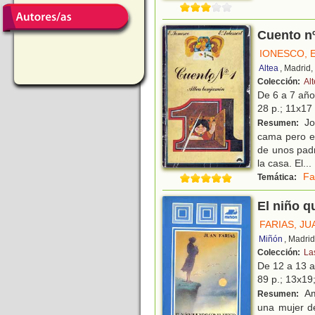
Cuento nº
IONESCO, 
Altea
, Madrid
Colección:
Al
De 6 a 7 añ
28 p.; 11x17 
Jo
Resumen:
cama pero es
de unos padr
la casa. El
...
Fa
Temática:
El niño q
FARIAS, JU
Miñón
, Madri
Colección:
La
De 12 a 13 
89 p.; 13x19;
Am
Resumen:
una mujer de