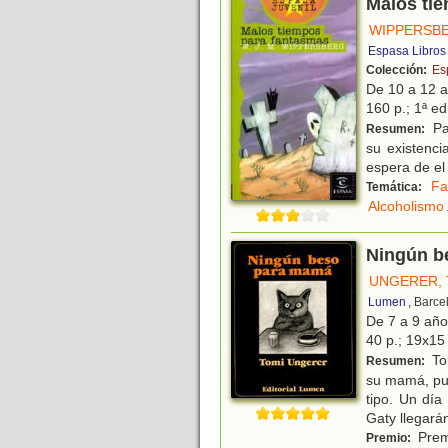
Malos ti
WIPPERSBE
Espasa Libros
Colección:
Es
De 10 a 12 
160 p.; 1ª ed
Pa
Resumen:
su existenc
espera de el
Fa
Temática:
Alcoholismo
Ningún b
UNGERER, 
Lumen
, Barce
De 7 a 9 añ
40 p.; 19x15 
Tob
Resumen:
su mamá, pue
tipo. Un día
Gaty llegará
Premi
Premio: