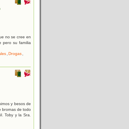
)
que no se cree en
 pero su familia
les
,
Drogas
,
 mimos y besos de
e bromas de todo
. Toby y la Sra.