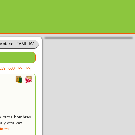
Materia "FAMILIA"
629
630
>>
>>|
n otros hombres.
 y otra vez.
iares
.