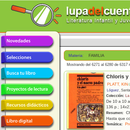
Materia:
FAMILIA
Mostrando del 6271 al 6280 de 6317 r
Chloris y
PLATT, KIN
(
Lóguez
, Sant
Colección:
La
De 10 a 10 
136 p.; 14x21
Ch
Resumen:
Hasta que co
Pr
Temática: