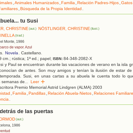
imales
,
Animales Humanizados
,
Familia
,
Relación Padres-Hijos
,
Gatos
amiliares
,
Búsqueda de la Propia Identidad
.
buela... tu Susi
R, CHRISTINE
NÖSTLINGER, CHRISTINE
(aut.)
(ilust.)
RINELLA
(trad.)
 del Monte, 1986
 barco de vapor. Azul
os.
Novela
. Castellano.
 cm.; rústica; 1ª ed.; papel;
84-348-2082-X
ISBN:
i y Paul se encuentran durante las vacaciones de verano en la isla gr
conocían de antes. Son muy amigos y tenían la ilusión de estar de 
emporada. Susi, en unas cartas a su abuela le cuenta todo lo qu
s semanas de
...
Leer
critora Premio Memorial Astrid Lindgren (ALMA) 2003
istad
,
Familia
,
Pandillas
,
Relación Abuela-Nietos
,
Relaciones Familiar
ncia
.
detrás de las puertas
TORMOD
(aut.)
rcelona, 1986
ventud