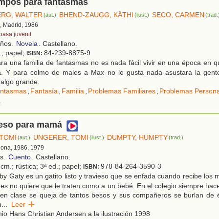
empos para fantasmas
RG, WALTER
BHEND-ZAUGG, KÄTHI
SECO, CARMEN
(aut.)
(ilust.)
(trad.
, Madrid, 1986
pasa juvenil
años.
Novela
. Castellano.
.; papel;
84-239-8875-9
ISBN:
ra una familia de fantasmas no es nada fácil vivir en una época en 
ia. Y para colmo de males a Max no le gusta nada asustara la gente
 algo grande.
ntasmas
,
Fantasía
,
Familia
,
Problemas Familiares
,
Problemas Persona
.
eso para mamá
TOMI
UNGERER, TOMI
DUMPTY, HUMPTY
(aut.)
(ilust.)
(trad.)
lona, 1986, 1979
os.
Cuento
. Castellano.
cm.; rústica; 3ª ed.; papel;
978-84-264-3590-3
ISBN:
y Gaty es un gatito listo y travieso que se enfada cuando recibe los
s no quiere que le traten como a un bebé. En el colegio siempre hac
 en clase se queja de tantos besos y sus compañeros se burlan de él
n
...
Leer
o Hans Christian Andersen a la ilustración 1998