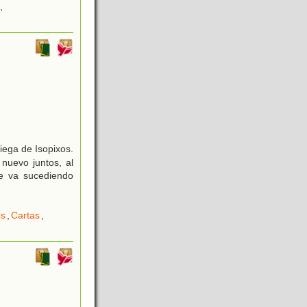
,
iega de Isopixos.
nuevo juntos, al
e va sucediendo
es
,
Cartas
,