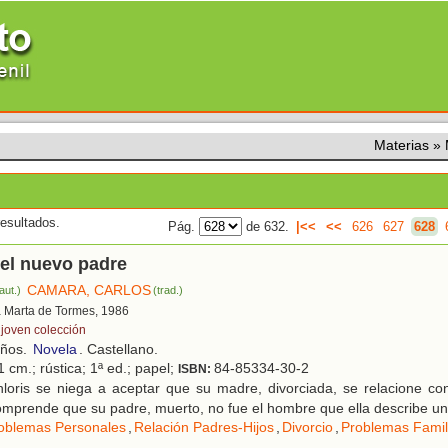
Materias
»
esultados.
Pág.
de 632.
|<<
<<
626
627
628
 el nuevo padre
CAMARA, CARLOS
aut.)
(trad.)
a Marta de Tormes, 1986
 joven colección
años.
Novela
. Castellano.
 cm.; rústica; 1ª ed.; papel;
84-85334-30-2
ISBN:
loris se niega a aceptar que su madre, divorciada, se relacione co
mprende que su padre, muerto, no fue el hombre que ella describe una
oblemas Personales
,
Relación Padres-Hijos
,
Divorcio
,
Problemas Famil