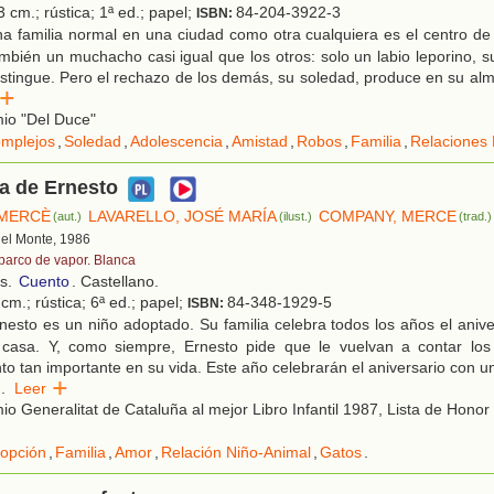
 cm.; rústica; 1ª ed.; papel;
84-204-3922-3
ISBN:
 familia normal en una ciudad como otra cualquiera es el centro de 
ambién un muchacho casi igual que los otros: solo un labio leporino, su
istingue. Pero el rechazo de los demás, su soledad, produce en su a
er
io "Del Duce"
mplejos
,
Soledad
,
Adolescencia
,
Amistad
,
Robos
,
Familia
,
Relaciones 
ia de Ernesto
 MERCÈ
LAVARELLO, JOSÉ MARÍA
COMPANY, MERCE
(aut.)
(ilust.)
(trad.)
 del Monte, 1986
 barco de vapor. Blanca
os.
Cuento
. Castellano.
cm.; rústica; 6ª ed.; papel;
84-348-1929-5
ISBN:
esto es un niño adoptado. Su familia celebra todos los años el anive
 casa. Y, como siempre, Ernesto pide que le vuelvan a contar los
to tan importante en su vida. Este año celebrarán el aniversario con un
..
Leer
o Generalitat de Cataluña al mejor Libro Infantil 1987, Lista de Hono
opción
,
Familia
,
Amor
,
Relación Niño-Animal
,
Gatos
.