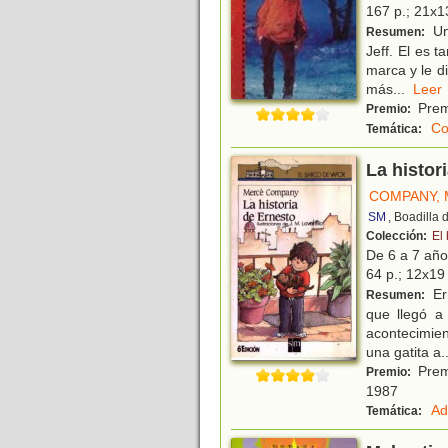
167 p.; 21x13
Una
Resumen:
Jeff. El es t
marca y le d
más
...
Le
Prem
Premio:
Co
Temática:
La histor
COMPANY,
SM
, Boadilla
Colección:
El
De 6 a 7 añ
64 p.; 12x19 
Ern
Resumen:
que llegó a
acontecimien
una gatita a
.
Premi
Premio:
1987
Ad
Temática: