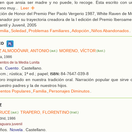
ien que ansia ser madre y no puede, lo recoge. Esta escrito con un
tono muy
...
Leer
ón de Honor del Premio Pier Paolo Vergerio 1987, White Raven de Mu
ganador por su trayectoria creadora de la I edición del Premio Iberoam
fantil y Juvenil, 2005
milia
,
Soledad
,
Problemas Familiares
,
Adopción
,
Niños Abandonados
.
to
Z ALMODÓVAR, ANTONIO
MORENO, VÍCTOR
(aut.)
(ilust.)
la, 1986
entos de la Media Lunita
os.
Cuento
. Castellano.
cm.; rústica; 1ª ed.; papel;
84-7647-039-8
ISBN:
ro inspirado en nuestra tradición oral. Narración popular que sirve 
uestro padres y la de nuestros hijos.
entos Populares
,
Familia
,
Personajes Diminutos
.
z
RUCE
TRAPERO, FLORENTINO
(aut.)
(trad.)
drid, 1986
faguara juvenil
años.
Novela
. Castellano.