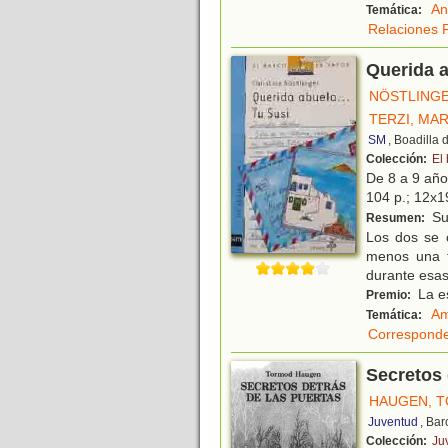
An
Temática:
Relaciones F
Querida a
NÖSTLINGE
TERZI, MA
SM
, Boadilla
Colección:
El
De 8 a 9 añ
104 p.; 12x19
Sus
Resumen:
Los dos se 
menos una t
durante esa
La es
Premio:
Am
Temática:
Corresponde
Secretos 
HAUGEN, 
Juventud
, Ba
Colección:
Ju