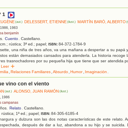
 1
EUGÈNE
DELESSERT, ETIENNE
MARTÍN BARÓ, ALBERTO
(aut.)
(ilust.)
(
, 1986, 1983
tea benjamín
os.
Cuento
. Castellano.
cm.; rústica; 3ª ed.; papel;
84-372-1784-9
ISBN:
sette, una niña de tres años, va una mañana a despertar a su papá 
tos están demasiados cansados para atenderla. La historia recoge la
es trasnochadores por su pequeña hija que tiene que ser atendida po
Leer
milia
,
Relaciones Familiares
,
Absurdo
,
Humor
,
Imaginación
.
ue vino con el viento
AN
ALONSO, JUAN RAMÓN
(aut.)
(ilust.)
d, 1986
s campanas
años.
Relato
. Castellano.
 rústica; 1ª ed.; papel;
84-305-6185-4
ISBN:
argura y dulzura son las dos notas características de este relato. 
spechada, después de dar a luz, abandona a su hijo y se suicida. D