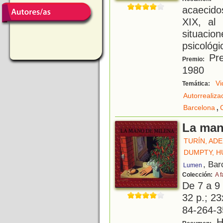
acaecido
XIX, al 
situacio
psicológ
Pre
Premio:
1980
Vi
Temática:
Autorrealiza
,
Barcelona
La man
TURÍN, AD
DUMPTY, 
, Bar
Lumen
Colección:
A f
De 7 a 9
32 p.; 23
84-264-3
H