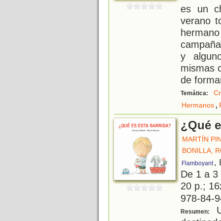
es un c
verano t
hermano
campañas
y algun
mismas ci
de forma
Cr
Temática:
,
Hermanos
¿Qué e
MARTÍN PIN
BONILLA, 
,
Flamboyant
De 1 a 3
20 p.; 1
978-84-9
U
Resumen: