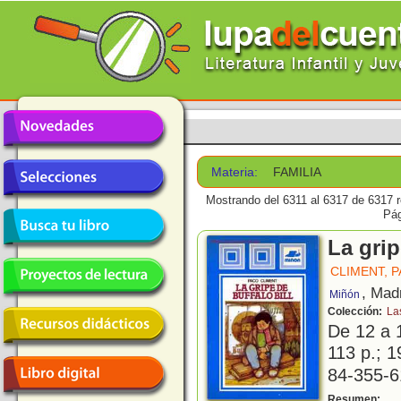
Materia:
FAMILIA
Mostrando del 6311 al 6317 de 6317 r
Pá
La grip
CLIMENT, 
, Mad
Miñón
Colección:
La
De 12 a 
113 p.; 1
84-355-6
B
Resumen: