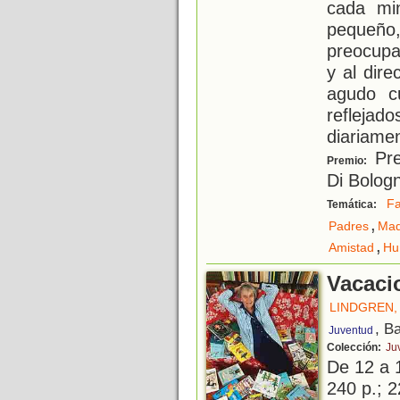
cada mi
pequeño,
preocupa
y al dire
agudo c
refleja
diariame
Pre
Premio:
Di Bolog
Fa
Temática:
,
Padres
Mad
,
Amistad
Hu
Vacaci
LINDGREN,
, B
Juventud
Colección:
Ju
De 12 a 
240 p.; 2