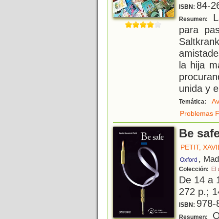
84-2
ISBN:
La
Resumen:
para pas
Saltkra
amistade
la hija 
procuran
unida y 
Av
Temática:
Problemas F
Be saf
PETIT, XAV
, Mad
Oxford
Colección:
El 
De 14 a 
272 p.; 1
978-
ISBN:
Os
Resumen: