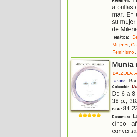
Resumen:
a orillas
mar. En 
su mujer 
de Milena
De
Temática:
,
Mujeres
Co
.
Feminismo
Munia e
BALZOLA, 
, Ba
Destino
Colección:
Mu
De 6 a 8
38 p.; 28
84-2
ISBN:
La
Resumen:
cinco a
conversa