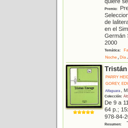
quiere s
Pre
Premio:
Seleccio
de lalite
en el Si
Germán S
2000
Fa
Temática:
,
Noche
Día
Tristá
PARRY HEI
GOREY, E
, M
Alfaguara
Colección:
Ál
De 9 a 1
64 p.; 15
978-84-2
T
Resumen: