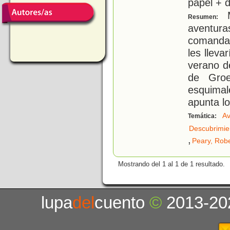
papel + d
M
Resumen:
aventu
comandan
les lleva
verano d
de Groe
esquima
apunta l
Av
Temática:
Descubrimie
,
Peary, Robe
Mostrando del 1 al 1 de 1 resultado.
lupa
del
cuento
©
2013-20