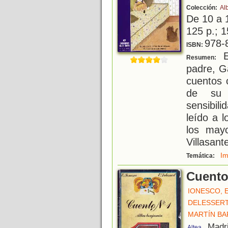
Colección:
Al
De 10 a 
125 p.; 1
978-
ISBN:
E
Resumen:
padre, G
cuentos c
de su 
sensibil
leído a 
los may
Villasant
Im
Temática:
Cuento
IONESCO, 
DELESSERT
MARTÍN BA
, Madr
Altea