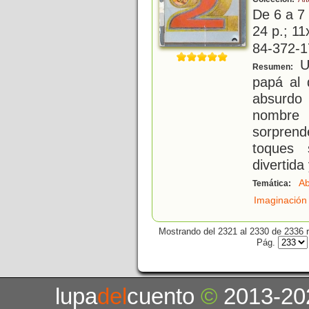
De 6 a 7
24 p.; 11
84-372-1
U
Resumen:
papá al
absurdo 
nombre 
sorprend
toques 
divertida
A
Temática:
Imaginación
Mostrando del 2321 al 2330 de 2336 r
Pág.
lupa
del
cuento
©
2013-20