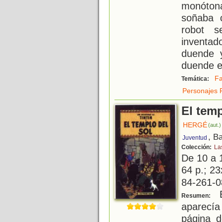
monótona
soñaba c
robot s
inventado
duende y
duende 
Fa
Temática:
Personajes 
El temp
HERGÉ
(aut.)
, B
Juventud
Colección:
La
De 10 a 
64 p.; 23
84-261-0
E
Resumen:
aparecí
página d