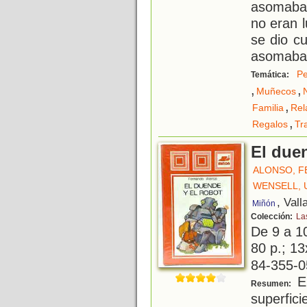
asomaba 
no eran l
se dio c
asomaba
Pe
Temática:
,
,
Muñecos
,
Familia
Rel
,
Regalos
Tr
El duen
ALONSO, 
WENSELL, 
, Vall
Miñón
Colección:
La
De 9 a 1
80 p.; 13
84-355-0
El
Resumen:
superfi