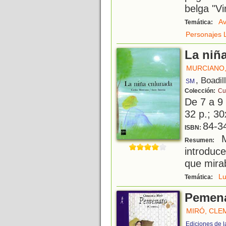
belga "Vi
Av
Temática:
Personajes L
La niñ
MURCIANO
, Boadil
SM
Colección:
Cue
De 7 a 9
32 p.; 30
84-3
ISBN:
Ma
Resumen:
introduc
que mira
L
Temática:
Pemena
MIRÓ, CLE
Ediciones de l