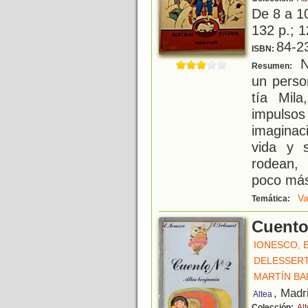
De 8 a 1
132 p.; 1
84-2
ISBN:
Na
Resumen:
un perso
tía Mil
impulso
imagina
vida y 
rodean,
poco más 
Va
Temática:
Cuento
IONESCO, 
DELESSERT
MARTÍN BA
, Madr
Altea
Colección:
Al