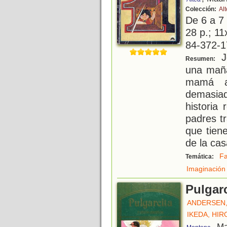
Colección:
Al
De 6 a 7
28 p.; 11
84-372-1
Jo
Resumen:
una maña
mamá a
demasia
historia
padres t
que tien
de la cas
Fa
Temática:
Imaginación
Pulgarc
ANDERSEN,
IKEDA, HIR
, M