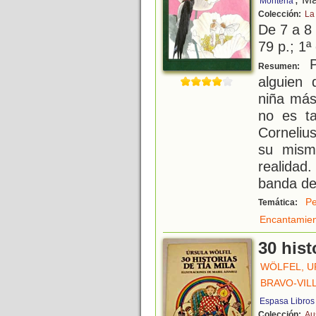
Montena
Colección:
La
De 7 a 8
79 p.; 1ª
Pu
Resumen:
alguien
niña más
no es ta
Corneliu
su mism
realidad
banda de
Pe
Temática:
Encantamie
30 hist
WÖLFEL, U
BRAVO-VIL
Espasa Libros
Colección:
Aus