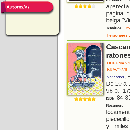
Resumen:
aparecí
página d
belga "Vi
Av
Temática:
Personajes L
Cascan
ratone
HOFFMANN, 
BRAVO-VIL
, 
Mondadori
De 10 a 
96 p.; 17
84-3
ISBN:
"
Resumen:
locamen
piececil
y miles