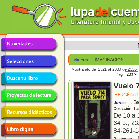
Materia:
IMAGINACIÓN
Mostrando del 2321 al 2330 de 2336 r
Pág.
Vuelo 
HERGÉ
(aut.)
, B
Juventud
Colección:
La
De 10 a 
64 p.; 23
84-261-1
E