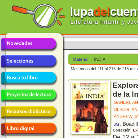
Materia:
INDIA
Mostrando del 211 al 215 de 215 resu
Explor
de la I
GANERI, AN
OLIVER, A
ANDREW, I
, Boadil
SM
Colección:
Ex
De 12 a 