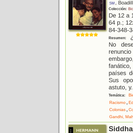
, Boadil
SM
Colección:
Bi
De 12 a 
64 p.; 12
84-348-3
¿
Resumen:
No dese
renuncio
embargo
fanático
países de
Sus opo
astuto, y
.
Bi
Temática:
,
Racismo
E
,
Colonias
Co
Gandhi, Ma
Siddha