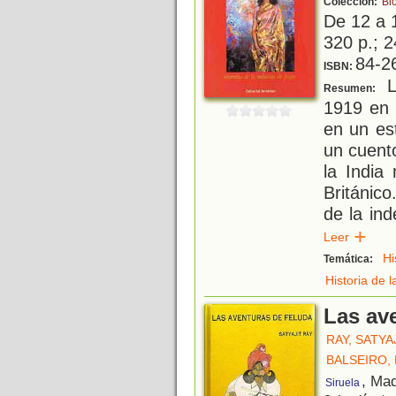
Colección:
Bi
De 12 a 
320 p.; 2
84-2
ISBN:
L
Resumen:
1919 en 
en un es
un cuent
la India
Británic
de la in
Leer
Hi
Temática:
Historia de l
Las av
RAY, SATYA
BALSEIRO, 
, Mad
Siruela