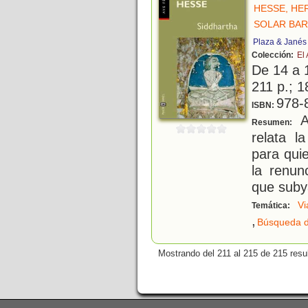
HESSE, H
SOLAR BAR
Plaza & Janés
Colección:
El
De 14 a 
211 p.; 1
978-
ISBN:
Am
Resumen:
relata l
para qui
la renun
que subya
Vi
Temática:
,
Búsqueda de
Mostrando del 211 al 215 de 215 resu