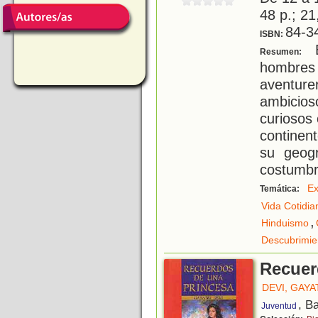
48 p.; 21
84-3
ISBN:
E
Resumen:
hombre
aventur
ambicio
curiosos
continen
su geog
costumbr
Ex
Temática:
Vida Cotidia
,
Hinduismo
Descubrimie
Recuer
DEVI, GAYA
, B
Juventud