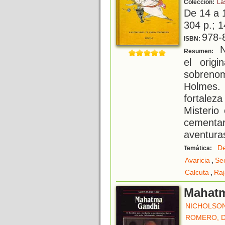
Colección:
La
De 14 a 
304 p.; 1
978-
ISBN:
No
Resumen:
el origi
sobrenom
Holmes.
fortalez
Misterio
cementa
aventura
De
Temática:
,
Avaricia
Se
,
Calcuta
Raj
Mahat
NICHOLSON
ROMERO, 