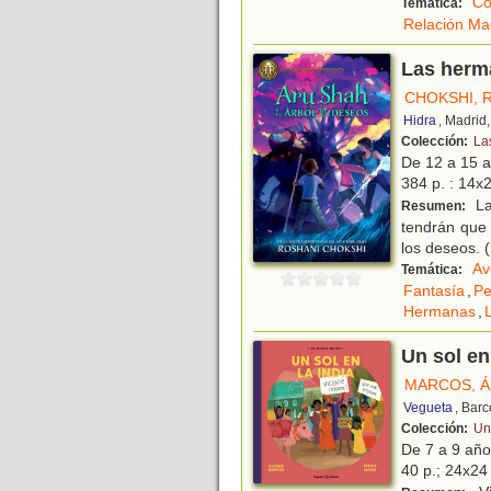
Co
Temática:
Relación Ma
Las herma
CHOKSHI, 
Hidra
, Madrid
Colección:
La
De 12 a 15 
384 p. : 14x2
La
Resumen:
tendrán que
los deseos. (
Av
Temática:
Fantasía
,
Pe
Hermanas
,
Un sol en 
MARCOS, 
Vegueta
, Bar
Colección:
Un
De 7 a 9 añ
40 p.; 24x24 