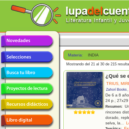
Materia:
INDIA
Mostrando del 21 al 30 de 215 result
¿Qué se e
TRIUS, MIR
Zahorí Books
,
De 6 a 8 añ
24 p.; 27x29 
Un 
Resumen:
rincones dis
dorado, repl
selva, la
...
Es
Temática: