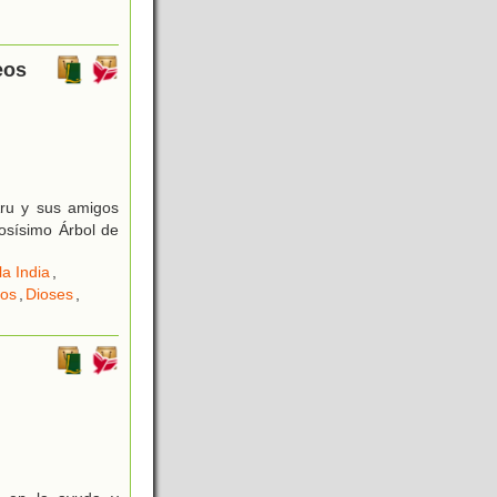
eos
Aru y sus amigos
osísimo Árbol de
la India
,
os
,
Dioses
,