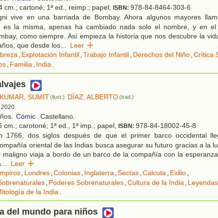
 cm.; cartoné; 1ª ed., reimp.; papel;
978-84-8464-303-6
ISBN:
ni vive en una barriada de Bombay. Ahora algunos mayores lla
o es la misma, apenas ha cambiado nada solo el nombre, y en el 
bay, como siempre. Así empieza la historia que nos descubre la vida
años, que desde los
...
Leer
breza
,
Explotación Infantil
,
Trabajo Infantil
,
Derechos del Niño
,
Crítica 
os
,
Familia
,
India
.
lvajes
KUMAR, SUMIT
DÍAZ, ALBERTO
(ilust.)
(trad.)
, 2020
años.
Cómic
. Castellano.
 cm.; carotoné; 1ª ed., 1ª imp.; papel;
978-84-18002-45-8
ISBN:
 1766, dos siglos después de que el primer barco occidental lle
ompañía oriental de las Indias busca asegurar su futuro gracias a la lu
 maligno viaja a bordo de un barco de la compañía con la esperanza
a
...
Leer
mpiros
,
Londres
,
Colonias
,
Inglaterra
,
Sectas
,
Calcuta
,
Exilio
,
Sobrenaturales
,
Poderes Sobrenaturales
,
Cultura de la India
,
Leyendas
itología de la India
.
ia del mundo para niños