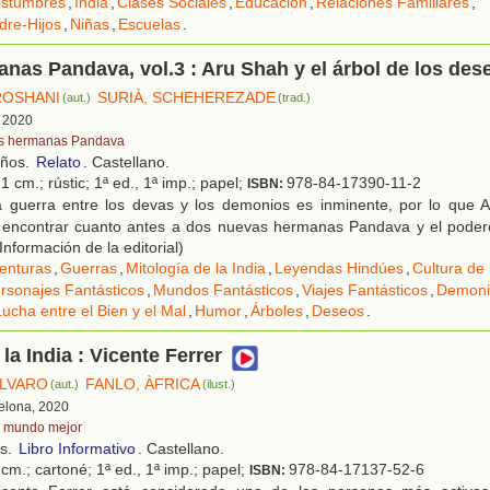
stumbres
,
India
,
Clases Sociales
,
Educación
,
Relaciones Familiares
,
dre-Hijos
,
Niñas
,
Escuelas
.
nas Pandava, vol.3 : Aru Shah y el árbol de los des
ROSHANI
SURIÀ, SCHEHEREZADE
(aut.)
(trad.)
, 2020
s hermanas Pandava
años.
Relato
. Castellano.
1 cm.; rústic; 1ª ed., 1ª imp.; papel;
978-84-17390-11-2
ISBN:
 guerra entre los devas y los demonios es inminente, por lo que 
 encontrar cuanto antes a dos nuevas hermanas Pandava y el poder
Información de la editorial)
enturas
,
Guerras
,
Mitología de la India
,
Leyendas Hindúes
,
Cultura de 
rsonajes Fantásticos
,
Mundos Fantásticos
,
Viajes Fantásticos
,
Demoni
Lucha entre el Bien y el Mal
,
Humor
,
Árboles
,
Deseos
.
la India : Vicente Ferrer
ÁLVARO
FANLO, ÀFRICA
(aut.)
(ilust.)
celona, 2020
 mundo mejor
os.
Libro Informativo
. Castellano.
cm.; cartoné; 1ª ed., 1ª imp.; papel;
978-84-17137-52-6
ISBN: