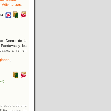
,
Adivinanzas
.
ia
as. Dentro de la
s Pandavas y los
davas, al ver en
giones
,
rad.)
 se espera de una
vita intentos de