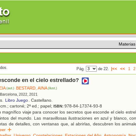
Materias
ados.
Pág.
de 22.
|<<
<<
1
2
sconde en el cielo estrellado?
EIA
BESTARD, AINA
(aut.)
(ilust.)
 Barcelona, 2022, 2021
os.
Libro Juego
. Castellano.
cm.; cartoné; 2ª ed.; papel;
978-84-17374-93-8
ISBN:
magnífico viaje para conocer los secretos que esconde el cielo estr
tintos del mundo. Las maravillosas ilustraciones en azul y blanco, c
etas de detalles, con ventanas que, al abrirlas, descubren los animal
Leer
trellas
,
Universo
,
Constelaciones
,
Estaciones del Año
,
Astronomía
,
Noc