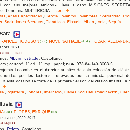
con sus mejores amigos.- Lleva a cabo MISIONES SECRETA
ario- Tiene una MISTERIOSA
...
Leer
ñas
,
Altas Capacidades
,
Ciencia
,
Inventos
,
Inventores
,
Solidaridad
,
Pro
s
,
Sociedades Secretas
,
Científicos
,
Einstein, Albert
,
India
,
Sequía
.
 Sara
 FRANCES HODGSON
NOVI, NATHALIE
TOBAR, ALEJANDR
(aut.)
(ilust.)
ragoza, 2021
ásicos ilustrados
años.
Álbum Ilustrado
. Castellano.
cm.; cartoné; 1ª ed., 1º imp.; papel;
978-84-140-3668-6
ISBN:
njamin Lacombe es el director artístico de esta colección de clásic
ueridas por los lectores, renovadas por la mirada personal de 
 En esta ocasión se trata de la primera versión del clásico infantil La p
er
dia
,
Inglaterra
,
Londres
,
Internado
,
Clases Sociales
,
Imaginación
,
Cuen
lluvia
RA
FLORES, ENRIQUE
(aut.)
(ilust.)
Pontevedra, 2020, 2017
ete leguas
ños.
Relato
. Castellano.