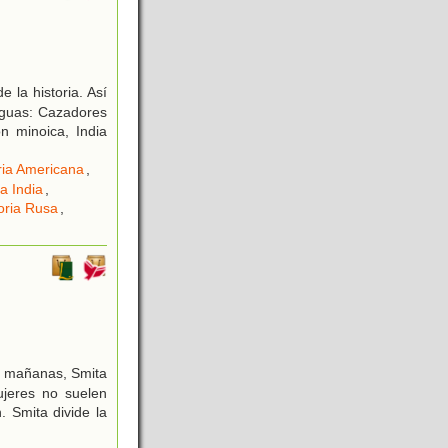
 la historia. Así
iguas: Cazadores
ón minoica, India
ria Americana
,
la India
,
oria Rusa
,
as mañanas, Smita
ujeres no suelen
 Smita divide la