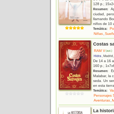
128 p.; 15x24
Ag
Resumen:
ciudad, per
llamando Bom
niños de 10 
Po
Temática:
Niñas
,
Sueñ
Costas sa
RAM V
(aut.)
Hidra
, Madrid
De 14 a 16 
160 p.; 1x7x6
En
Resumen:
Malabar, la c
seda. Un ser
en esta tierr
Va
Temática:
Personajes 
Aventuras
,
M
La histor