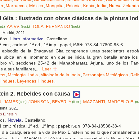
ón
,
Marruecos
,
México
,
Mongolia
,
Polonia
,
Kenia
,
India
,
Nueva Zelanda
Gita : ilustrado con obras clásicas de la pintura ind
AA.VV.
TOLA, FERNANDO
ut.)
(ilust.)
(trad.)
, Madrid, 2021
años.
Libro Informativo
. Castellano.
 cm.; cartoné; 1ª ed., 1ª imp.; papel;
978-84-17800-95-6
ISBN:
 episodio de la Bhagavad Gita comprende unas setecientas estrof
se ubica en el momento en que se inicia la gran batalla entre lo
ibro VI, secciones 25-42 del Mahabharata). Arjuna, uno de los Pan
s a sus familiares,
...
Leer
tos
,
Mitología
,
India
,
Mitología de la India
,
Personajes Mitológicos
,
Reli
Hindúes
,
Leyendas Hindúes
.
ein 2. Rebeldes con causa
, JAMES
JOHNSON, BEVERLY
MAZZANTI, MARCELO E.
(aut.)
(ilust.)
(t
elona, 2021
x Einstein
ños.
Novela
. Castellano.
 cm.; rústica; 1ª ed., 1ª imp.; papel;
978-84-18538-38-4
ISBN:
 día cualquiera en la vida de Max Einstein no es lo que normalmente
años. Ella.- IMPARTE CLASES en una universidad de Nueva York- E