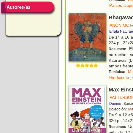
Países
,
Jap
Bhagavad 
ANÓNIMO
(a
Errata Naturae
De 14 a 16 
224 p.; 22x28
El
Resumen:
narración, 
Kauravas (L
ambos frente
Mi
Temática:
Hinduismo
,
Max Einst
PATTERSON
Duomo
, Barc
Colección:
Ma
De 9 a 12 a
320 p.; 14x21
Un
Resumen:
niña de 12 