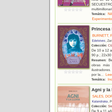
SECUESTRO 
multimillon
Ni
Temática:
Experimento
Princesa
BURNETT,
Edelvives
, Za
Colección:
Cl
De 10 a 12 
90 p.; 22x30 
Be
Resumen:
obras más q
ilustradores.
por la
...
Le
In
Temática:
Agni y la 
SALES, DO
Kalandraka
, 
Colección:
Si
De 9 a 11 a