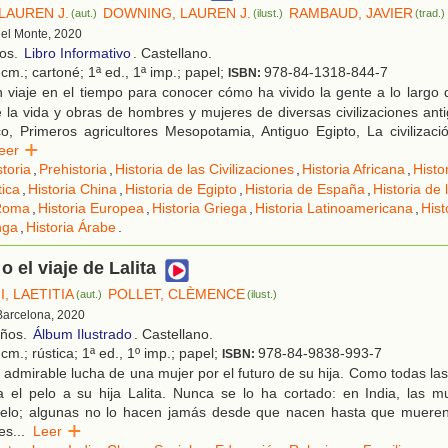
LAUREN J.
DOWNING, LAUREN J.
RAMBAUD, JAVIER
(aut.)
(ilust.)
(trad.)
 del Monte, 2020
ños.
Libro Informativo
. Castellano.
cm.; cartoné; 1ª ed., 1ª imp.; papel;
978-84-1318-844-7
ISBN:
viaje en el tiempo para conocer cómo ha vivido la gente a lo largo de
la vida y obras de hombres y mujeres de diversas civilizaciones ant
ico, Primeros agricultores Mesopotamia, Antiguo Egipto, La civilizaci
Leer
storia
,
Prehistoria
,
Historia de las Civilizaciones
,
Historia Africana
,
Histo
tica
,
Historia China
,
Historia de Egipto
,
Historia de España
,
Historia de 
 Roma
,
Historia Europea
,
Historia Griega
,
Historia Latinoamericana
,
Hist
nga
,
Historia Árabe
.
o el viaje de Lalita
, LAETITIA
POLLET, CLÈMENCE
(aut.)
(ilust.)
 Barcelona, 2020
años.
Álbum Ilustrado
. Castellano.
cm.; rústica; 1ª ed., 1º imp.; papel;
978-84-9838-993-7
ISBN:
admirable lucha de una mujer por el futuro de su hija. Como todas l
 el pelo a su hija Lalita. Nunca se lo ha cortado: en India, las m
 pelo; algunas no lo hacen jamás desde que nacen hasta que mueren.
es
...
Leer