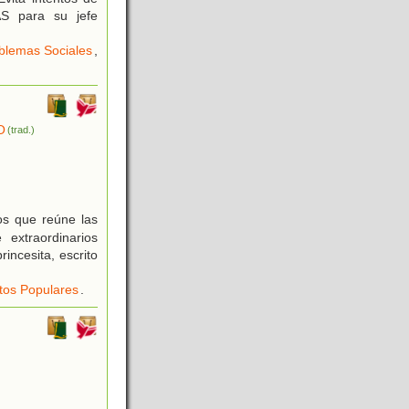
S para su jefe
blemas Sociales
,
O
(trad.)
os que reúne las
extraordinarios
rincesita, escrito
tos Populares
.