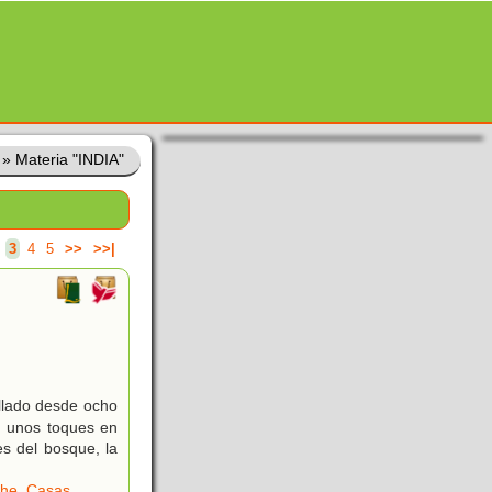
»
Materia "INDIA"
3
4
5
>>
>>|
ellado desde ocho
on unos toques en
es del bosque, la
he
,
Casas
,