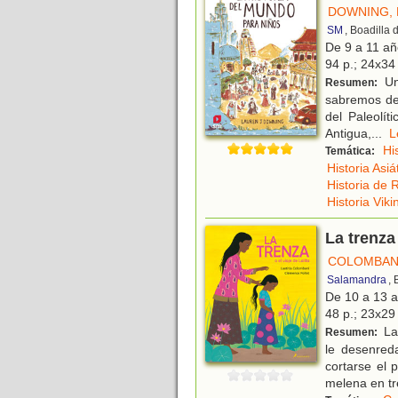
DOWNING, 
SM
, Boadilla
De 9 a 11 a
94 p.; 24x34 
Un 
Resumen:
sabremos de 
del Paleolít
Antigua,
...
Hi
Temática:
Historia Asiá
Historia de
Historia Viki
La trenza 
COLOMBANI
Salamandra
,
De 10 a 13 
48 p.; 23x29 
La 
Resumen:
le desenreda
cortarse el
melena en tr