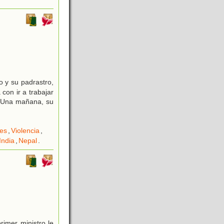
 y su padrastro,
con ir a trabajar
a. Una mañana, su
es
,
Violencia
,
India
,
Nepal
.
rimer ministro le