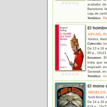
acababa de 
Bartolomé Ve
caja de cart
Re
Temática:
El hombr
KIPLING, 
Nórdica
, Madr
Colección:
Ilu
De 13 a 16 
80 p.; 15x21 
El 
Resumen:
India que se
inspirado e
Sarawak, en
Av
Temática:
El mono 
WEGELIUS,
Sushi Books
,
De 14 a 16 
619 p.; 15x19