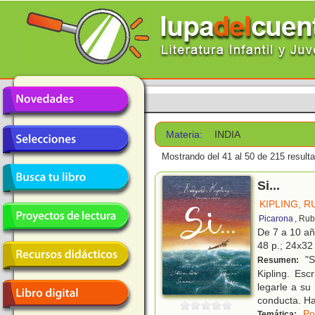
Materia:
INDIA
Mostrando del 41 al 50 de 215 result
Si...
KIPLING, 
Picarona
, Rub
De 7 a 10 a
48 p.; 24x32 
"S
Resumen:
Kipling. Es
legarle a su
conducta. Ha
Po
Temática: