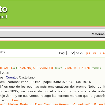
Materias
ados.
Pág.
de 22.
|<<
<<
3
4
RUDYARD
SANNA, ALESSANDRO
SCARPA, TIZIANO
(aut.)
(ilust.)
(adapt.)
í, 2018
ños.
Cuento
. Castellano.
cm.; cartoné; 1ª ed., 1ª imp.; papel;
978-84-9145-197-6
ISBN:
i." es uno de los poemas más emblemáticos del premio Nobel de li
crito en 1895, fue concebido por el autor como una suerte de test
 hijo John, y en sus versos recoge las normas morales que le gustarí
 sido
...
Leer
esía
,
Kipling, Rudyard
,
Ética
,
Conducta Humana
,
Colonización
,
Reino 