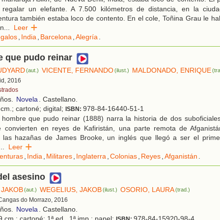
regalar un elefante. A 7.500 kilómetros de distancia, en la ciud
ntura también estaba loco de contento. En el cole, Toñina Grau le h
ón
...
Leer
galos
,
India
,
Barcelona
,
Alegría
.
e que pudo reinar
RUDYARD
VICENTE, FERNANDO
MALDONADO, ENRIQUE
(aut.)
(ilust.)
(tr
id, 2016
strados
años.
Novela
. Castellano.
cm.; cartoné; digital;
978-84-16440-51-1
ISBN:
hombre que pudo reinar (1888) narra la historia de dos suboficiales
 convierten en reyes de Kafiristán, una parte remota de Afganistán
n las hazañas de James Brooke, un inglés que llegó a ser el prime
...
Leer
enturas
,
India
,
Militares
,
Inglaterra
,
Colonias
,
Reyes
,
Afganistán
.
del asesino
 JAKOB
WEGELIUS, JAKOB
OSORIO, LAURA
(aut.)
(ilust.)
(trad.)
 Cangas do Morrazo, 2016
años.
Novela
. Castellano.
 cm : cartoné; 1ª ed., 1ª imp.; papel;
978-84-15920-98-4
ISBN: