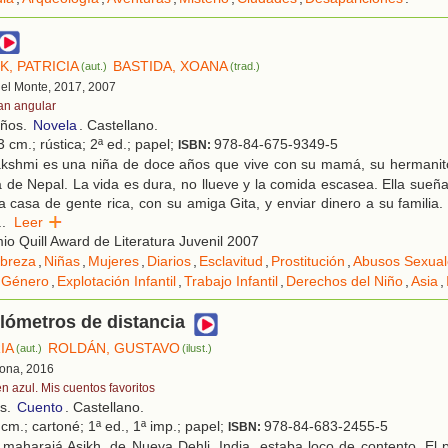
, PATRICIA
BASTIDA, XOANA
(aut.)
(trad.)
 del Monte, 2017, 2007
an angular
años.
Novela
. Castellano.
 cm.; rústica; 2ª ed.; papel;
978-84-675-9349-5
ISBN:
kshmi es una niña de doce años que vive con su mamá, su hermanito
 de Nepal. La vida es dura, no llueve y la comida escasea. Ella sueña 
 a casa de gente rica, con su amiga Gita, y enviar dinero a su famili
..
Leer
o Quill Award de Literatura Juvenil 2007
breza
,
Niñas
,
Mujeres
,
Diarios
,
Esclavitud
,
Prostitución
,
Abusos Sexual
e Género
,
Explotación Infantil
,
Trabajo Infantil
,
Derechos del Niño
,
Asia
,
ilómetros de distancia
IA
ROLDÁN, GUSTAVO
(aut.)
(ilust.)
lona, 2016
en azul. Mis cuentos favoritos
os.
Cuento
. Castellano.
cm.; cartoné; 1ª ed., 1ª imp.; papel;
978-84-683-2455-5
ISBN:
maharajá Asikh, de Nueva Dehli, India, estaba loco de contento. El p