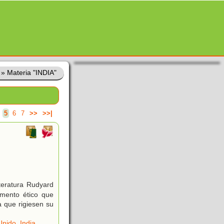
»
Materia "INDIA"
5
6
7
>>
>>|
teratura Rudyard
amento ético que
a que rigiesen su
Unido
,
India
.