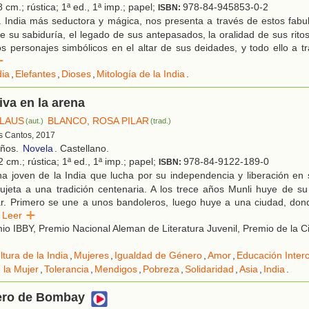
 cm.; rústica; 1ª ed., 1ª imp.; papel;
978-84-945853-0-2
ISBN:
 India más seductora y mágica, nos presenta a través de estos fabul
e su sabiduría, el legado de sus antepasados, la oralidad de sus ritos
os personajes simbólicos en el altar de sus deidades, y todo ello a tr
r
dia
,
Elefantes
,
Dioses
,
Mitología de la India
.
va en la arena
LAUS
BLANCO, ROSA PILAR
(aut.)
(trad.)
es Cantos, 2017
años.
Novela
. Castellano.
 cm.; rústica; 1ª ed., 1ª imp.; papel;
978-84-9122-189-0
ISBN:
a joven de la India que lucha por su independencia y liberación en 
ujeta a una tradición centenaria. A los trece años Munli huye de su
ar. Primero se une a unos bandoleros, luego huye a una ciudad, do
Leer
o IBBY, Premio Nacional Aleman de Literatura Juvenil, Premio de la 
ltura de la India
,
Mujeres
,
Igualdad de Género
,
Amor
,
Educación Interc
 la Mujer
,
Tolerancia
,
Mendigos
,
Pobreza
,
Solidaridad
,
Asia
,
India
.
ero de Bombay