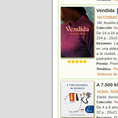
Vendida
MCCORMICK
SM
, Boadilla
Colección:
Gr
De 14 a 16 
224 p.; 15x23
La
Resumen:
en una aldea
a la ciudad,
padrastro la
.
Premi
Premio:
Po
Temática:
Violencia d
A 7.500 k
HOMS, NÚR
Edebé
, Barce
Colección:
Tr
De 4 a 6 añ
32 p.; 20x21 
El 
Resumen: