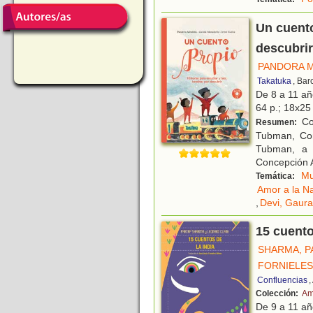
Un cuento
descubrir
PANDORA M
Takatuka
, Bar
De 8 a 11 a
64 p.; 18x25 
Con
Resumen:
Tubman, Con
Tubman, a 
Concepción A
Mu
Temática:
Amor a la N
,
Devi, Gaura
15 cuento
SHARMA, P
FORNIELES
Confluencias
,
Colección:
Am
De 9 a 11 a