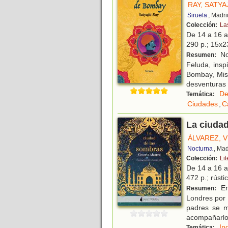
RAY, SATYA
Siruela
, Madri
Colección:
La
De 14 a 16 
290 p.; 15x23
Nov
Resumen:
Feluda, insp
Bombay, Mist
desventuras
De
Temática:
Ciudades
,
C
La ciudad
ÁLVAREZ, 
Nocturna
, Mad
Colección:
Li
De 14 a 16 
472 p.; rústi
En
Resumen:
Londres por 
padres se m
acompañarlo
In
Temática: