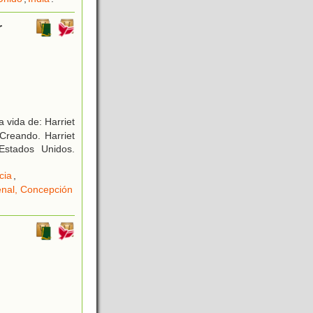
r
 vida de: Harriet
reando. Harriet
Estados Unidos.
cia
,
enal, Concepción