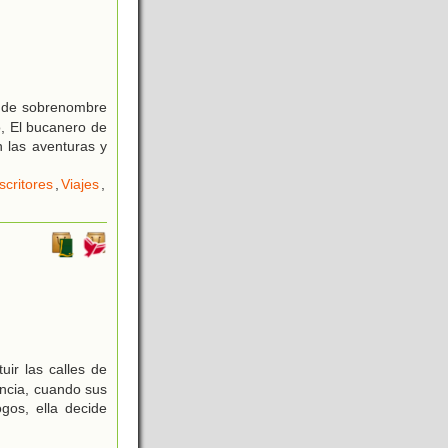
r, de sobrenombre
o, El bucanero de
n las aventuras y
scritores
,
Viajes
,
uir las calles de
encia, cuando sus
gos, ella decide