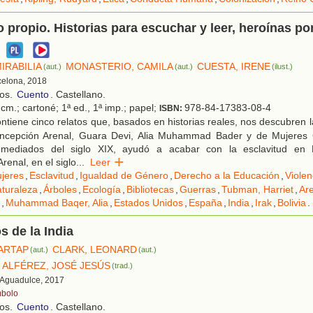
 propio. Historias para escuchar y leer, heroínas po
IRABILIA
MONASTERIO, CAMILA
CUESTA, IRENE
(aut.)
(aut.)
(ilust.)
celona, 2018
ños.
Cuento
. Castellano.
cm.; cartoné; 1ª ed., 1ª imp.; papel;
978-84-17383-08-4
ISBN:
tiene cinco relatos que, basados en historias reales, nos descubren la
cepción Arenal, Guara Devi, Alia Muhammad Bader y de Mujeres C
mediados del siglo XIX, ayudó a acabar con la esclavitud en 
renal, en el siglo
...
Leer
jeres
,
Esclavitud
,
Igualdad de Género
,
Derecho a la Educación
,
Violen
aturaleza
,
Árboles
,
Ecología
,
Bibliotecas
,
Guerras
,
Tubman, Harriet
,
Ar
,
Muhammad Baqer, Alia
,
Estados Unidos
,
España
,
India
,
Irak
,
Bolivia
.
s de la India
ARTAP
CLARK, LEONARD
(aut.)
(aut.)
 ALFÉREZ, JOSÉ JESÚS
(trad.)
 Aguadulce, 2017
bolo
ños.
Cuento
. Castellano.