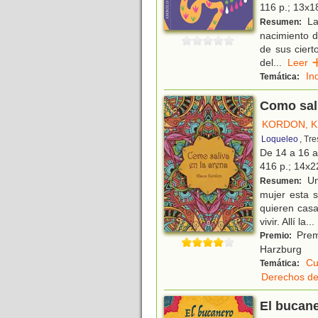
116 p.; 13x18
La
Resumen:
nacimiento d
de sus ciert
del
...
Lee
In
Temática:
Como sali
KORDON, K
Loqueleo
, Tr
De 14 a 16 
416 p.; 14x22
Un
Resumen:
mujer esta s
quieren cas
vivir. Allí la
...
Premi
Premio:
Harzburg
Cu
Temática:
Derechos de
El bucan