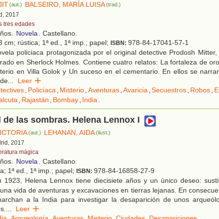
JIT
BALSEIRO, MARÍA LUISA
(aut.)
(trad.)
d, 2017
s tres edades
años.
Novela
. Castellano.
 cm; rústica; 1ª ed., 1ª imp.; papel;
978-84-17041-57-1
ISBN:
ela policiaca protagonizada por el original detective Prodosh Mitte
irado en Sherlock Holmes. Contiene cuatro relatos: La fortaleza de or
erio en Villa Golok y Un suceso en el cementario. En ellos se narra
 de
...
Leer
tectives
,
Policíaca
,
Misterio
,
Aventuras
,
Avaricia
,
Secuestros
,
Robos
,
E
alcuta
,
Rajastán
,
Bombay
,
India
.
 de las sombras. Helena Lennox I
VICTORIA
LEHANAN, AIDA
(aut.)
(ilust.)
rid, 2017
teratura mágica
años.
Novela
. Castellano.
ca; 1ª ed., 1ª imp.; papel;
978-84-16858-27-9
ISBN:
 1923, Helena Lennox tiene diecisiete años y un único deseo: sustit
una vida de aventuras y excavaciones en tierras lejanas. En consecu
archan a la India para investigar la desaparición de unos arqueólo
s.
...
Leer
dia
,
Arqueología
,
Aventuras
,
Misterio
,
Ciudades
,
Desapariciones
.