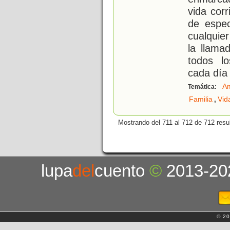
vida cor
de espec
cualquie
la llama
todos l
cada día
Am
Temática:
,
Familia
Vid
Mostrando del 711 al 712 de 712 resu
lupa
del
cuento
©
2013-20
© 20