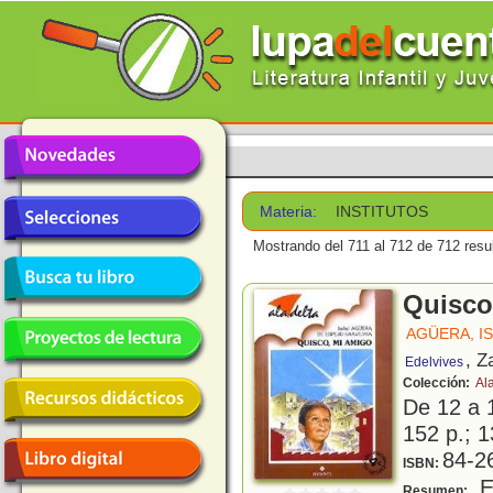
Materia:
INSTITUTOS
Mostrando del 711 al 712 de 712 resu
Quisco
AGÜERA, I
, Z
Edelvives
Colección:
Al
De 12 a 
152 p.; 1
84-2
ISBN:
El
Resumen: