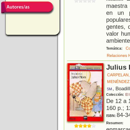
maestra 
en un p
popular
gentes, 
valor hu
ambiente 
C
Temática:
Relaciones
Julius
CARPELAN,
MENÉNDEZ
, Boadil
SM
Colección:
El
De 12 a 
160 p.; 1
84-3
ISBN:
E
Resumen:
enmarcad