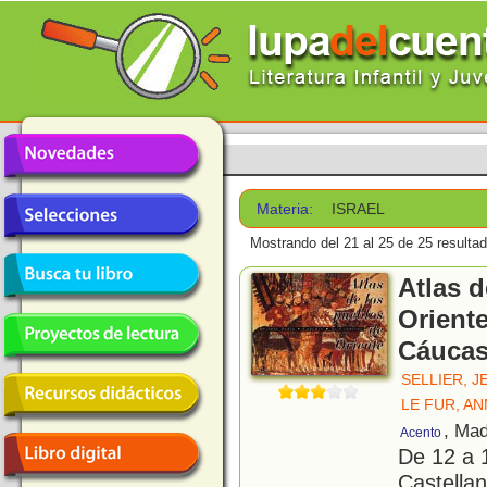
Materia:
ISRAEL
Mostrando del 21 al 25 de 25 resulta
Atlas 
Oriente
Cáucas
SELLIER, J
LE FUR, A
, Mad
Acento
De 12 a 
Castellan