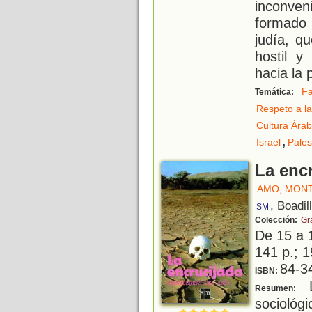
inconven
formado
judía, q
hostil y
hacia la 
Fa
Temática:
Respeto a la
Cultura Ára
,
Israel
Pales
La enc
AMO, MON
, Boadil
SM
Colección:
Gr
De 15 a 
141 p.; 1
84-3
ISBN:
L
Resumen:
socioló