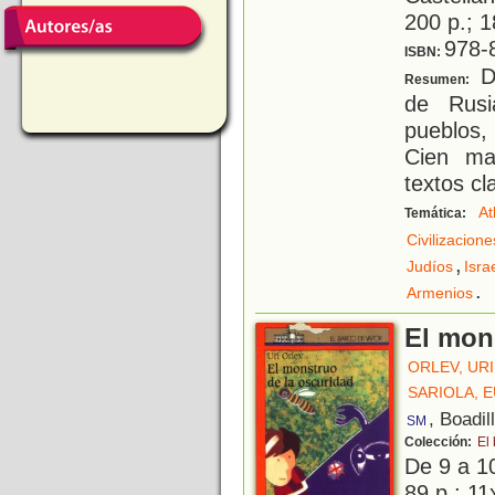
200 p.; 1
978-
ISBN:
De
Resumen:
de Rusi
pueblos, 
Cien ma
textos cl
At
Temática:
Civilizacion
,
Judíos
Isra
.
Armenios
El mon
ORLEV, URI
SARIOLA, E
, Boadil
SM
Colección:
El
De 9 a 1
89 p.; 11