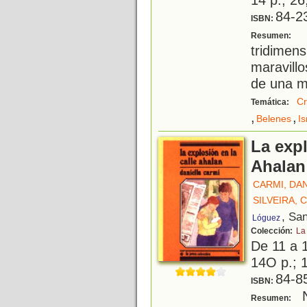
84-2
ISBN:
C
Resumen:
tridime
maravillo
de una m
Cr
Temática:
,
,
Belenes
Is
La expl
Ahalan
CARMI, DA
SILVEIRA, 
, Sa
Lóguez
Colección:
La
De 11 a 
14O p.; 1
84-8
ISBN:
N
Resumen: