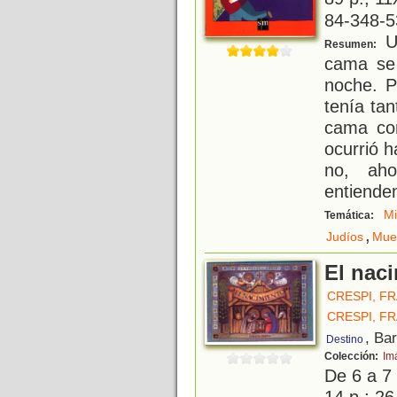
84-348-5
Un
Resumen:
cama se 
noche. P
tenía ta
cama con
ocurrió 
no, ah
entienden
M
Temática:
,
Judíos
Mue
El nac
CRESPI, F
CRESPI, F
, Ba
Destino
Colección:
Im
De 6 a 7
14 p.; 26