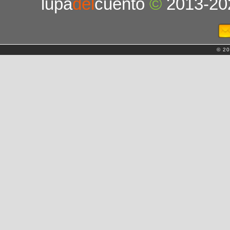
lupa
del
cuento
©
2013-20
© 20