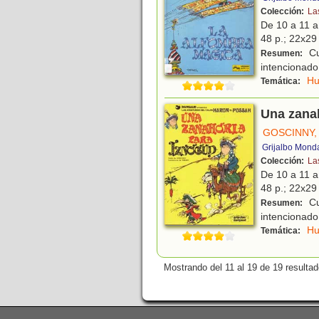
Colección:
La
De 10 a 11 
48 p.; 22x29 
Cu
Resumen:
intencionado,
H
Temática:
Una zana
GOSCINNY,
Grijalbo Mond
Colección:
La
De 10 a 11 
48 p.; 22x29 
Cu
Resumen:
intencionado,
H
Temática:
Mostrando del 11 al 19 de 19 resultad