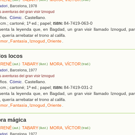
adori
, Barcelona, 1978
s aventuras del gran visir Iznogud
años.
Cómic
. Castellano.
cm.; cartoné; 1ª ed.; papel;
84-7419-063-0
ISBN:
enta la leyenda que, en Bagdad, un gran visir llamado Iznogud, par
 quería arrebatar el trono al califa.
umor
,
Fantasía
,
Iznogud
,
Oriente
.
 los locos
 RENÉ
TABARY
MORA, VÍCTOR
(aut.)
(ilust.)
(trad.)
adori
, Barcelona, 1977
s aventuras del gran visir Iznogud
años.
Cómic
. Castellano.
cm.; cartoné; 1ª ed.; papel;
84-7419-031-2
ISBN:
enta la leyenda que, en Bagdad, un gran visir llamado Iznogud, par
 quería arrebatar el trono al califa.
umor
,
Fantasía
,
Iznogud
,
Oriente
.
bra mágica
 RENÉ
TABARY
MORA, VÍCTOR
(aut.)
(ilust.)
(trad.)
adori
, Barcelona, 1977