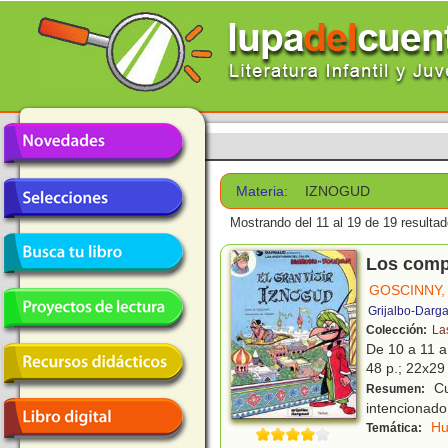
Materia:
IZNOGUD
Mostrando del 11 al 19 de 19 resultad
Los compl
GOSCINNY,
Grijalbo-Darg
Colección:
La
De 10 a 11 
48 p.; 22x29 
Cu
Resumen:
intencionado,
H
Temática: