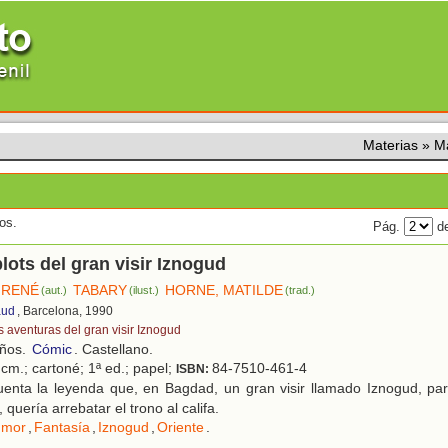
Materias
»
M
os.
Pág.
de
ots del gran visir Iznogud
 RENÉ
TABARY
HORNE, MATILDE
(aut.)
(ilust.)
(trad.)
aud
, Barcelona, 1990
s aventuras del gran visir Iznogud
años.
Cómic
. Castellano.
cm.; cartoné; 1ª ed.; papel;
84-7510-461-4
ISBN:
enta la leyenda que, en Bagdad, un gran visir llamado Iznogud, par
 quería arrebatar el trono al califa.
umor
,
Fantasía
,
Iznogud
,
Oriente
.