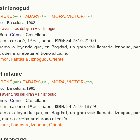
isir Iznogud
 RENÉ
TABARY
MORA, VÍCTOR
(aut.)
(ilust.)
(trad.)
aud
, Barcelona, 1982
s aventuras del gran visir Iznogud
años.
Cómic
. Castellano.
cm.; cartoné; 1ª ed.; papel;
84-7510-219-0
ISBN:
enta la leyenda que, en Bagdad, un gran visir llamado Iznogud, par
 quería arrebatar el trono al califa.
umor
,
Fantasía
,
Iznogud
,
Oriente
.
l infame
 RENÉ
TABARY
MORA, VÍCTOR
(aut.)
(ilust.)
(trad.)
aud
, Barcelona, 1981
s aventuras del gran visir Iznogud
años.
Cómic
. Castellano.
cm.; cartoné; 1ª ed.; papel;
84-7510-187-9
ISBN:
enta la leyenda que, en Bagdad, un gran visir llamado Iznogud, par
 quería arrebatar el trono al califa.
umor
,
Fantasía
,
Iznogud
,
Oriente
.
el malvado