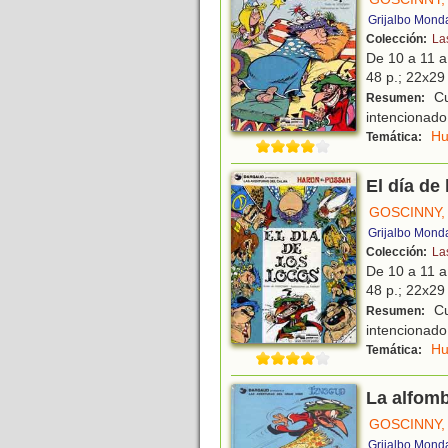
Grijalbo Mond
Colección:
La
De 10 a 11 
48 p.; 22x29 
Cu
Resumen:
intencionado,
H
Temática:
El día de
GOSCINNY,
Grijalbo Mond
Colección:
La
De 10 a 11 
48 p.; 22x29 
Cu
Resumen:
intencionado,
H
Temática:
La alfom
GOSCINNY,
Grijalbo Mond