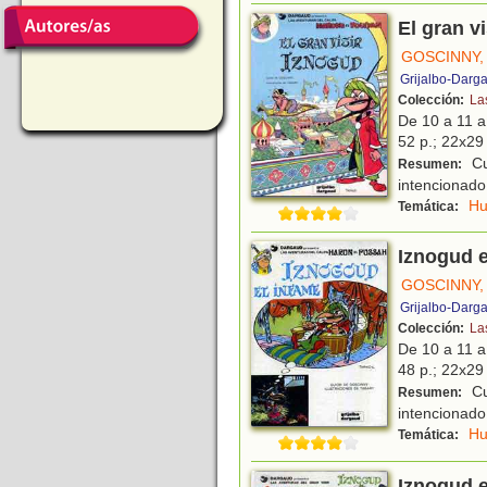
El gran v
GOSCINNY,
Grijalbo-Darg
Colección:
La
De 10 a 11 
52 p.; 22x29 
Cu
Resumen:
intencionado,
H
Temática:
Iznogud e
GOSCINNY,
Grijalbo-Darg
Colección:
La
De 10 a 11 
48 p.; 22x29 
Cu
Resumen:
intencionado,
H
Temática:
Iznogud 