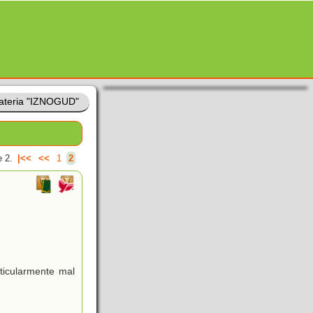
ateria "IZNOGUD"
 2.
|<<
<<
1
2
ticularmente mal