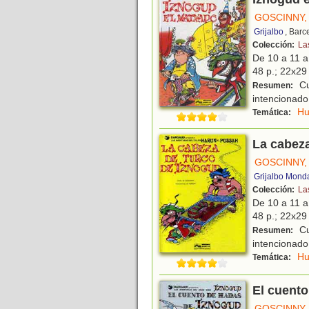
GOSCINNY,
Grijalbo
, Barc
Colección:
La
De 10 a 11 
48 p.; 22x29 
Cu
Resumen:
intencionado,
H
Temática:
La cabeza
GOSCINNY,
Grijalbo Mond
Colección:
La
De 10 a 11 
48 p.; 22x29 
Cu
Resumen:
intencionado,
H
Temática:
El cuento
GOSCINNY,