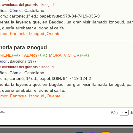
s aventuras del gran visir Iznogud
años.
Cómic
. Castellano.
cm.; cartoné; 1ª ed.; papel;
978-84-7419-035-9
ISBN:
enta la leyenda que, en Bagdad, un gran visir llamado Iznogud, par
 quería arrebatar el trono al califa.
umor
,
Fantasía
,
Iznogud
,
Oriente
.
horia para Iznogud
 RENÉ
TABARY
MORA, VÍCTOR
(aut.)
(ilust.)
(trad.)
adori
, Barcelona, 1977
s aventuras del gran visir Iznogud
años.
Cómic
. Castellano.
cm.; cartoné; 1ª ed.; papel;
84-7419-124-2
ISBN:
enta la leyenda que, en Bagdad, un gran visir llamado Iznogud, par
 quería arrebatar el trono al califa.
umor
,
Fantasía
,
Iznogud
,
Oriente
.
os.
Pág.
de