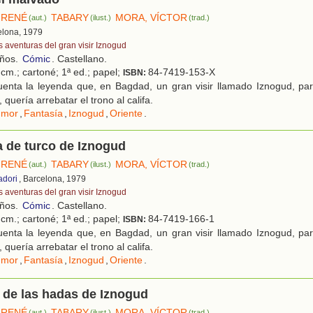
 RENÉ
TABARY
MORA, VÍCTOR
(aut.)
(ilust.)
(trad.)
elona, 1979
s aventuras del gran visir Iznogud
años.
Cómic
. Castellano.
cm.; cartoné; 1ª ed.; papel;
84-7419-153-X
ISBN:
enta la leyenda que, en Bagdad, un gran visir llamado Iznogud, par
 quería arrebatar el trono al califa.
umor
,
Fantasía
,
Iznogud
,
Oriente
.
 de turco de Iznogud
 RENÉ
TABARY
MORA, VÍCTOR
(aut.)
(ilust.)
(trad.)
adori
, Barcelona, 1979
s aventuras del gran visir Iznogud
años.
Cómic
. Castellano.
cm.; cartoné; 1ª ed.; papel;
84-7419-166-1
ISBN:
enta la leyenda que, en Bagdad, un gran visir llamado Iznogud, par
 quería arrebatar el trono al califa.
umor
,
Fantasía
,
Iznogud
,
Oriente
.
 de las hadas de Iznogud
 RENÉ
TABARY
MORA, VÍCTOR
(aut.)
(ilust.)
(trad.)