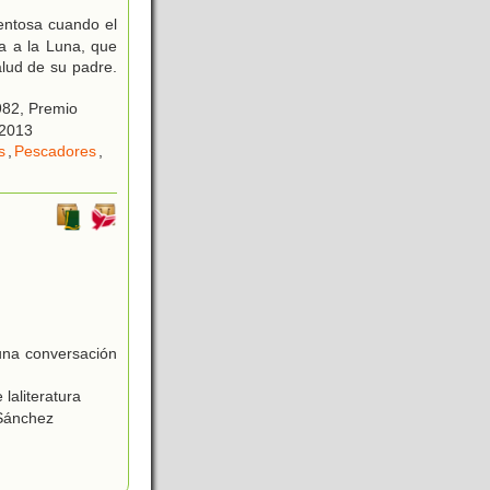
entosa cuando el
a a la Luna, que
alud de su padre.
1982, Premio
 2013
s
,
Pescadores
,
una conversación
laliteratura
 Sánchez