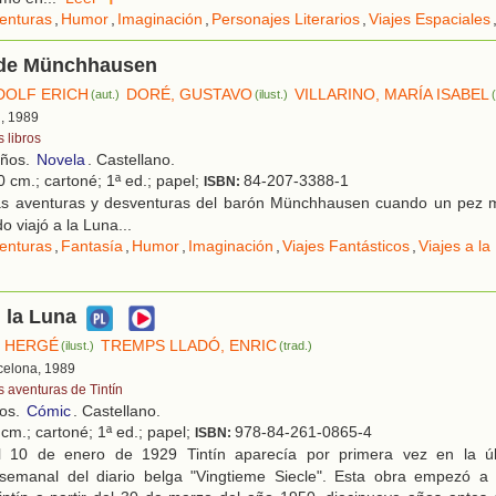
enturas
,
Humor
,
Imaginación
,
Personajes Literarios
,
Viajes Espaciales
 de Münchhausen
DOLF ERICH
DORÉ, GUSTAVO
VILLARINO, MARÍA ISABEL
(aut.)
(ilust.)
d, 1989
 libros
años.
Novela
. Castellano.
0 cm.; cartoné; 1ª ed.; papel;
84-207-3388-1
ISBN:
s aventuras y desventuras del barón Münchhausen cuando un pez m
 viajó a la Luna...
enturas
,
Fantasía
,
Humor
,
Imaginación
,
Viajes Fantásticos
,
Viajes a la
: la Luna
HERGÉ
TREMPS LLADÓ, ENRIC
(ilust.)
(trad.)
rcelona, 1989
s aventuras de Tintín
ños.
Cómic
. Castellano.
cm.; cartoné; 1ª ed.; papel;
978-84-261-0865-4
ISBN:
 10 de enero de 1929 Tintín aparecía por primera vez en la úl
semanal del diario belga "Vingtieme Siecle". Esta obra empezó a 