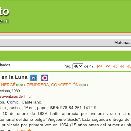
Materias
ltados.
Pág.
de 47.
|<<
<<
43
44
4
e en la Luna
HERGÉ
ZENDRERA, CONCEPCIÓN
(ilust.)
(trad.)
rcelona, 1989
s aventuras de Tintín
ños.
Cómic
. Castellano.
cm.; rústica; 1ª ed.; papel;
978-84-261-1412-9
ISBN:
 10 de enero de 1929 Tintín aparecía por primera vez en la úl
emanal del diario belga "Vingtieme Siecle". Esta segunda entrega de 
e publicada por primera vez en 1954 (15 años antes del primer aluniz
omo en
...
Leer