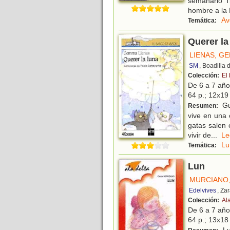
semanario Ti
hombre a la 
Av
Temática:
Querer la
LIENAS, G
SM
, Boadilla
Colección:
El
De 6 a 7 añ
64 p.; 12x19 
Gu
Resumen:
vive en una 
gatas salen 
vivir de
...
L
Lu
Temática:
Lun
MURCIANO
Edelvives
, Za
Colección:
Al
De 6 a 7 añ
64 p.; 13x18 
Lun