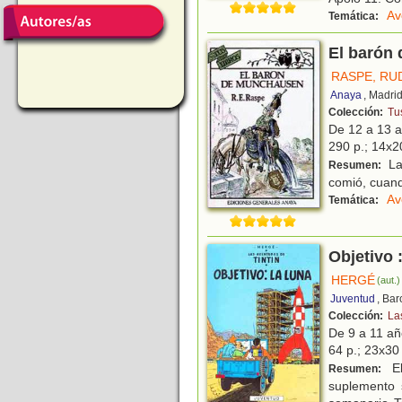
Av
Temática:
El barón
RASPE, RU
Anaya
, Madri
Colección:
Tus
De 12 a 13 
290 p.; 14x2
La
Resumen:
comió, cuando
Av
Temática:
Objetivo 
HERGÉ
(aut.)
Juventud
, Ba
Colección:
La
De 9 a 11 a
64 p.; 23x30 
El
Resumen:
suplemento 