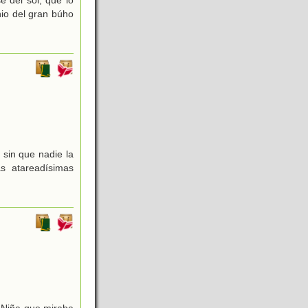
nio del gran búho
 sin que nadie la
s atareadísimas
a Niña que miraba