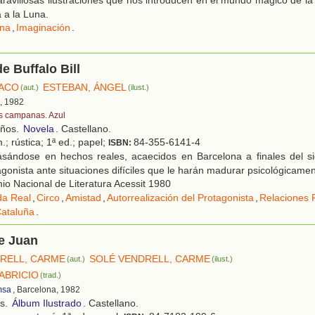
 a la Luna.
na
,
Imaginación
.
e Buffalo Bill
PACO
ESTEBAN, ÁNGEL
(aut.)
(ilust.)
d, 1982
s campanas. Azul
años.
Novela
. Castellano.
.; rústica; 1ª ed.; papel;
84-355-6141-4
ISBN:
sándose en hechos reales, acaecidos en Barcelona a finales del sig
agonista ante situaciones difíciles que le harán madurar psicológicamen
o Nacional de Literatura Acessit 1980
da Real
,
Circo
,
Amistad
,
Autorrealización del Protagonista
,
Relaciones 
ataluña
.
e Juan
RELL, CARME
SOLÉ VENDRELL, CARME
(aut.)
(ilust.)
ABRICIO
(trad.)
msa
, Barcelona, 1982
os.
Álbum Ilustrado
. Castellano.