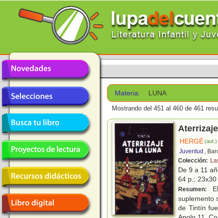
Materia:
LUNA
Mostrando del 451 al 460 de 461 resu
Aterrizaj
HERGÉ
(aut.)
Juventud
, Ba
Colección:
La
De 9 a 11 a
64 p.; 23x30 
El
Resumen:
suplemento s
de Tintín fu
Apolo 11. C