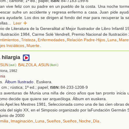
cm.; cartoné; 1ª ed.; papel;
84-7183-199-6
ISBN:
an vive feliz con su padre en un pueblo de la costa. Una noche torm
pescar sufre un accidente y regresa enfermo a casa. Juan pide ayud
ra ayudarle. Los dos se dirigen al fondo del mar para recuperar la s
llas
...
Leer
o de Literatura de la Generalitat al Mejor Ilustrador de Libro Infantil 
 Ilustración 1984, Carme Solé Vendrell, Premio Nacional de Ilustración
ntimientos
,
Tristeza
,
Enfermedades
,
Relación Padre-Hijos
,
Luna
,
Mare
jes Iniciáticos
,
Muerte
.
 hilargia
ASUN
BALZOLA, ASUN
(aut.)
(ilust.)
elona, 1982
nia
os.
Álbum Ilustrado
. Euskera.
 cm.; rústica; 1ª ed.; papel;
84-233-1208-9
ISBN:
s aventuras de Munia una niña de cinco años que tan pronto inicia 
como decide que quiere ser arqueóloga. Álbum en euskera.
o Apel.les Mestres 1981, Seleccionada como una de las cien obras de 
añola del siglo XX, en el Simposio organizado por laFundación Germán
junio de 2000
milia
,
Imaginación
,
Luna
,
Sueños
,
Sueños
,
Noche
,
Día
.