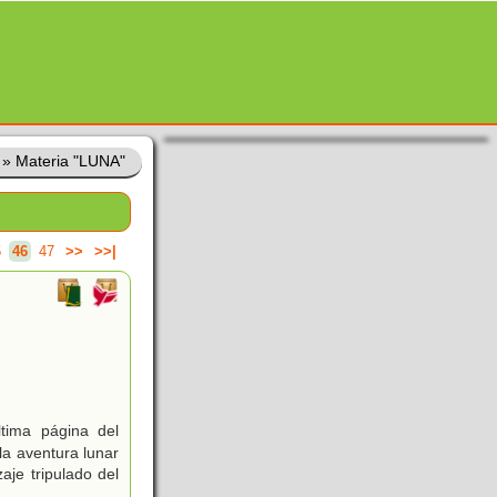
»
Materia "LUNA"
5
46
47
>>
>>|
tima página del
la aventura lunar
aje tripulado del