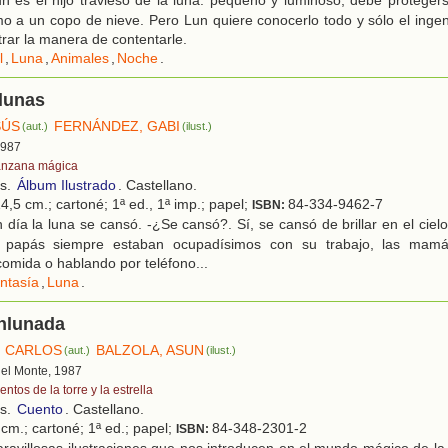
mo a un copo de nieve. Pero Lun quiere conocerlo todo y sólo el inge
rar la manera de contentarle.
l
,
Luna
,
Animales
,
Noche
.
lunas
SÚS
FERNÁNDEZ, GABI
(aut.)
(ilust.)
1987
nzana mágica
os.
Álbum Ilustrado
. Castellano.
4,5 cm.; cartoné; 1ª ed., 1ª imp.; papel;
84-334-9462-7
ISBN:
día la luna se cansó. -¿Se cansó?. Sí, se cansó de brillar en el cielo
 papás siempre estaban ocupadísimos con su trabajo, las mamá
comida o hablando por teléfono...
ntasía
,
Luna
.
enlunada
, CARLOS
BALZOLA, ASUN
(aut.)
(ilust.)
 del Monte, 1987
ntos de la torre y la estrella
os.
Cuento
. Castellano.
cm.; cartoné; 1ª ed.; papel;
84-348-2301-2
ISBN:
ravillosas ilustraciones que nos introducen en el mundo mágico de l