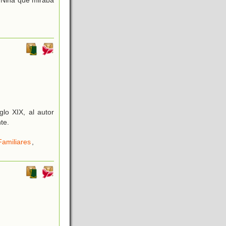
lo XIX, al autor
te.
Familiares
,