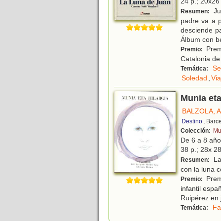
24 p.; 20x26 
Ju
Resumen:
padre va a 
desciende pa
Álbum con be
Premi
Premio:
Catalonia de
Se
Temática:
Soledad
,
Via
Munia eta
BALZOLA, 
Destino
, Barc
Colección:
Mu
De 6 a 8 añ
38 p.; 28x 28
La
Resumen:
con la luna 
Premi
Premio:
infantil esp
Ruipérez en 
Fa
Temática: