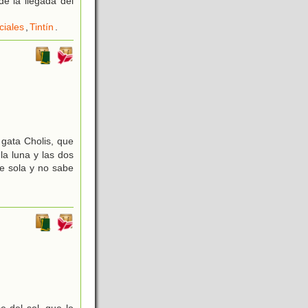
e la llegada del
ciales
,
Tintín
.
 gata Cholis, que
la luna y las dos
te sola y no sabe
e del sol, que lo