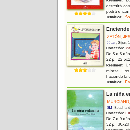
Resumen:
derretirá co
podrá encont
So
Temática:
Enciende
ZATÓN, JE
Júcar
, Gijón, 
Colección:
Ma
De 5 a 6 añ
22 p.; 22,5x1
Un 
Resumen:
mirase. Los
haciendo la 
Fa
Temática:
La niña 
MURCIANO
SM
, Boadilla
Colección:
Cue
De 7 a 9 añ
32 p.; 30x20 
Ma