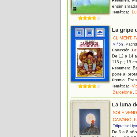
Resumen:
ensimismada
Lu
Temática:
La gripe d
CLIMENT, 
Miñón
, Madri
Colección:
La
De 12 a 14 
113 p.; 19 cm
Ba
Resumen:
pone al prot
Premi
Premio:
Vi
Temática:
Barcelona
,
C
La luna d
SOLÉ VEND
CAIVANO, F
Edipresse Hy
De 6 a 8 añ