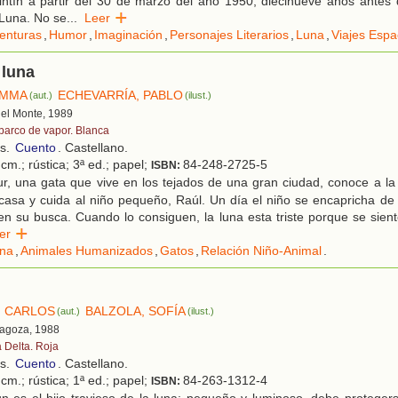
ntín a partir del 30 de marzo del año 1950, diecinueve años antes d
Luna. No se
...
Leer
enturas
,
Humor
,
Imaginación
,
Personajes Literarios
,
Luna
,
Viajes Espa
 luna
EMMA
ECHEVARRÍA, PABLO
(aut.)
(ilust.)
 del Monte, 1989
 barco de vapor. Blanca
os.
Cuento
. Castellano.
cm.; rústica; 3ª ed.; papel;
84-248-2725-5
ISBN:
r, una gata que vive en los tejados de una gran ciudad, conoce a la
casa y cuida al niño pequeño, Raúl. Un día el niño se encapricha de 
en su busca. Cuando lo consiguen, la luna esta triste porque se sien
eer
na
,
Animales Humanizados
,
Gatos
,
Relación Niño-Animal
.
, CARLOS
BALZOLA, SOFÍA
(aut.)
(ilust.)
ragoza, 1988
a Delta. Roja
os.
Cuento
. Castellano.
cm.; rústica; 1ª ed.; papel;
84-263-1312-4
ISBN:
 es el hijo travieso de la luna: pequeño y luminoso, debe protegers