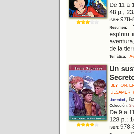
De 11 a 
48 p.; 23
978-
ISBN:
Y
Resumen:
espíritu
aventura,
de la tier
Av
Temática:
Un sust
Secret
BLYTON, E
ULSAMER, 
, B
Juventud
Colección:
Si
De 9 a 1
128 p.; 1
978-
ISBN:
Si