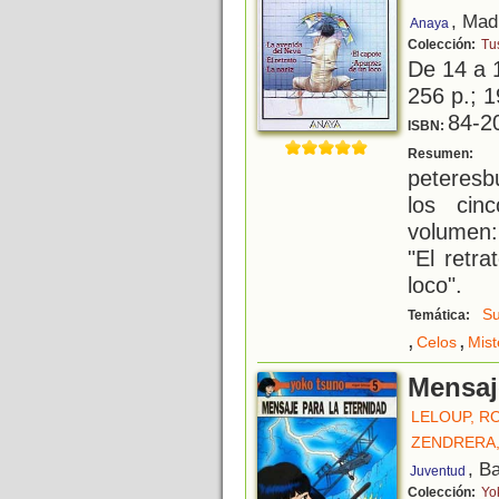
, Mad
Anaya
Colección:
Tus
De 14 a 
256 p.; 1
84-2
ISBN:
B
Resumen:
peteresb
los cin
volumen:
"El retr
loco".
Su
Temática:
,
,
Celos
Mist
Mensaj
LELOUP, R
ZENDRERA,
, B
Juventud
Colección:
Yo