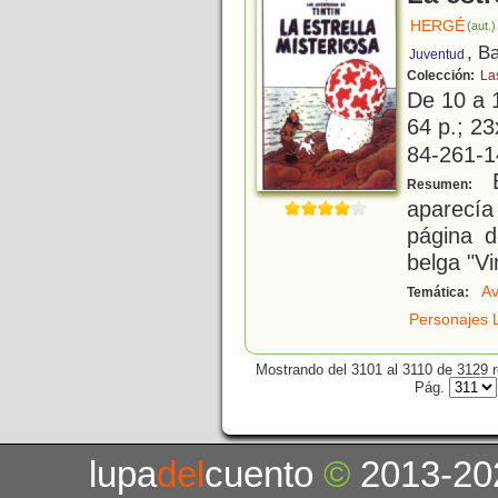
HERGÉ
(aut.)
, B
Juventud
Colección:
La
De 10 a 
64 p.; 23
84-261-1
E
Resumen:
aparecí
página d
belga "Vi
Av
Temática:
Personajes L
Mostrando del 3101 al 3110 de 3129 r
Pág.
lupa
del
cuento
©
2013-20