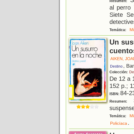
Resumen:
al perro
Siete Se
detective
Mi
Temática:
Un sus
cuento
AIKEN, JOA
, Ba
Destino
Colección:
De
De 12 a 
152 p.; 1
84-2
ISBN:
S
Resumen:
suspense
Mi
Temática:
.
Policíaca