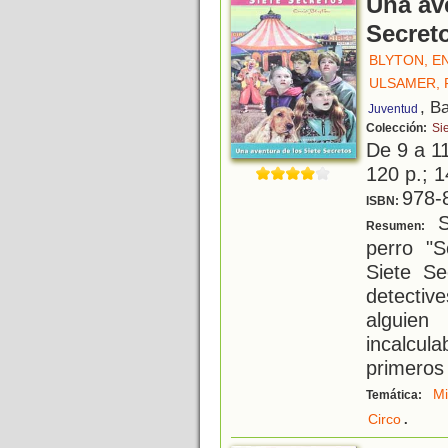
Una ave
Secret
BLYTON, E
ULSAMER, 
, B
Juventud
Colección:
Si
De 9 a 1
120 p.; 1
978-
ISBN:
Si
Resumen:
perro "
Siete Se
detecti
alguien
incalcul
primeros 
Mi
Temática:
.
Circo