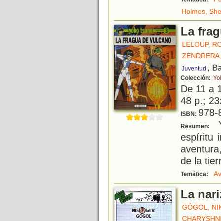
Holmes, She
La fra
LELOUP, R
ZENDRERA,
, B
Juventud
Colección:
Yo
De 11 a 
48 p.; 23
978-
ISBN:
Y
Resumen:
espíritu
aventura,
de la tier
Av
Temática:
La nari
GÓGOL, NIK
CHARYSHNI