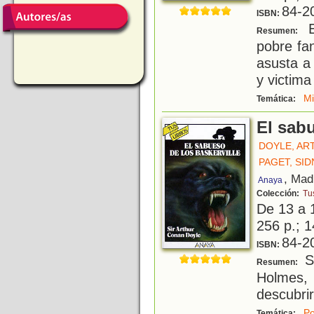
84-2
ISBN:
E
Resumen:
pobre fa
asusta a 
y victima
Mi
Temática:
El sabu
DOYLE, AR
PAGET, SI
, Mad
Anaya
Colección:
Tus
De 13 a 
256 p.; 1
84-2
ISBN:
Se
Resumen:
Holmes, 
descubrir
Po
Temática: