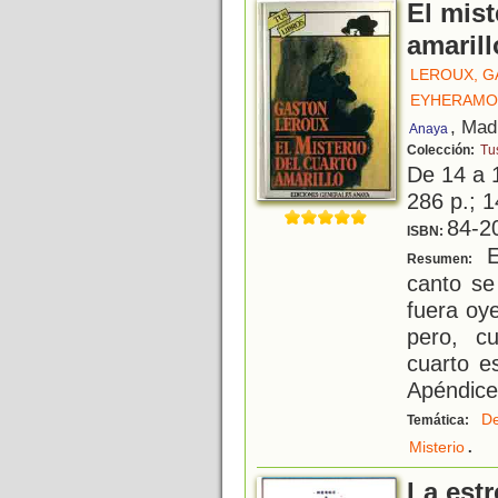
El mist
amarill
LEROUX, 
EYHERAMO
, Mad
Anaya
Colección:
Tus
De 14 a 
286 p.; 1
84-2
ISBN:
E
Resumen:
canto se
fuera oye
pero, c
cuarto e
Apéndice
De
Temática:
.
Misterio
La estr