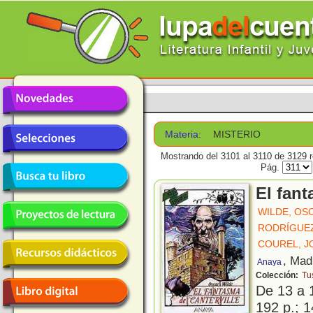
Materia:
MISTERIO
Mostrando del 3101 al 3110 de 3129 r
Pág.
El fant
WILDE, OS
RODRÍGUEZ
COUREL, J
, Mad
Anaya
Colección:
Tus
De 13 a 
192 p.; 1