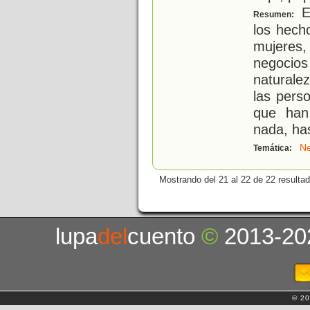
En
Resumen:
los hech
mujeres,
negocios
naturale
las pers
que han
nada, ha
Ne
Temática:
Mostrando del 21 al 22 de 22 resulta
lupa
del
cuento
©
2013-20
© 20