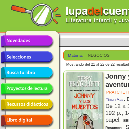
Materia:
NEGOCIOS
Mostrando del 21 al 22 de 22 resulta
Jonny 
aventu
PRATCHETT
, 
Timun Mas
De 12 a 
192 p.; 1
papel;
ISB
S
Resumen: