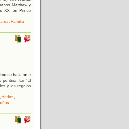
rmanos Matthew y
lo XX, en Prince
iares
,
Familia
,
lmo se halla ante
erpentina. En "El
es y los regalos
,
Hadas
,
eños
,