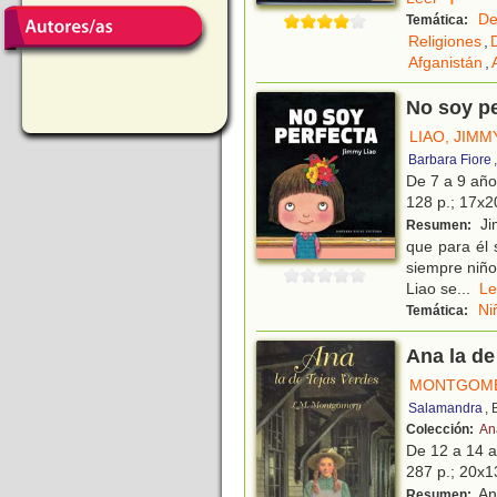
De
Temática:
Religiones
,
Afganistán
,
No soy pe
LIAO, JIMM
Barbara Fiore
De 7 a 9 añ
128 p.; 17x20
Ji
Resumen:
que para él 
siempre niño
Liao se
...
L
Ni
Temática:
Ana la de
MONTGOME
Salamandra
,
Colección:
An
De 12 a 14 
287 p.; 20x13
Ana
Resumen: