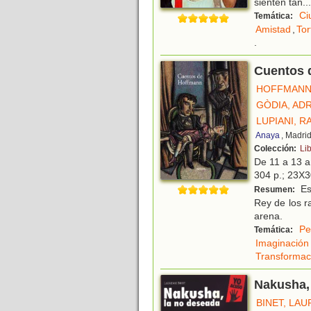
sienten tan
...
Ci
Temática:
Amistad
,
Tor
.
Cuentos 
HOFFMANN, 
GÒDIA, ADR
LUPIANI, R
Anaya
, Madri
Colección:
Li
De 11 a 13 
304 p.; 23X3
Es
Resumen:
Rey de los r
arena.
Pe
Temática:
Imaginación
Transformac
Nakusha, 
BINET, LA