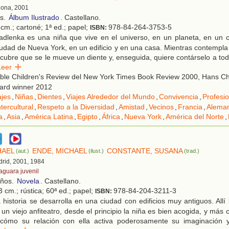
lona, 2001
os.
Álbum Ilustrado
. Castellano.
cm.; cartoné; 1ª ed.; papel;
978-84-264-3753-5
ISBN:
dlenka es una niña que vive en el universo, en un planeta, en un c
iudad de Nueva York, en un edificio y en una casa. Mientras contempla l
cubre que se le mueve un diente y, enseguida, quiere contárselo a to
Leer
ble Children's Review del New York Times Book Review 2000, Hans Ch
Award winner 2012
ajes
,
Niñas
,
Dientes
,
Viajes Alrededor del Mundo
,
Convivencia
,
Profesi
tercultural
,
Respeto a la Diversidad
,
Amistad
,
Vecinos
,
Francia
,
Alema
a
,
Asia
,
América Latina
,
Egipto
,
África
,
Nueva York
,
América del Norte
,
HAEL
ENDE, MICHAEL
CONSTANTE, SUSANA
(aut.)
(ilust.)
(trad.)
drid, 2001, 1984
faguara juvenil
años.
Novela
. Castellano.
 cm.; rústica; 60ª ed.; papel;
978-84-204-3211-3
ISBN:
historia se desarrolla en una ciudad con edificios muy antiguos. All
n un viejo anfiteatro, desde el principio la niña es bien acogida, y má
 cómo su relación con ella activa poderosamente su imaginación y