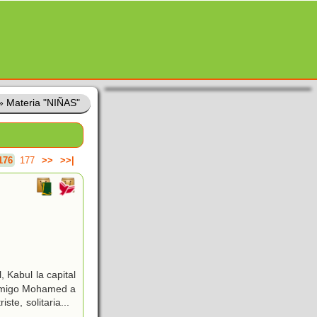
»
Materia "NIÑAS"
176
177
>>
>>|
 Kabul la capital
u amigo Mohamed a
iste, solitaria
...