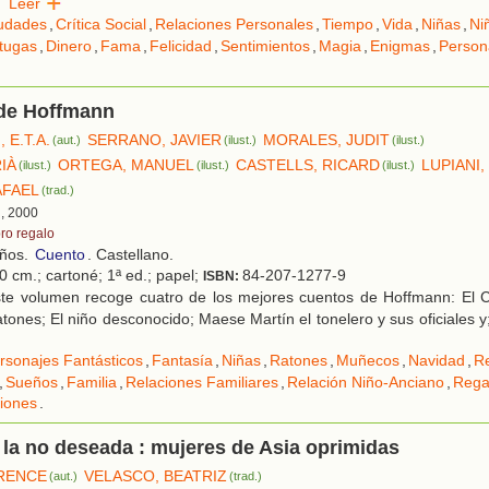
Leer
udades
,
Crítica Social
,
Relaciones Personales
,
Tiempo
,
Vida
,
Niñas
,
Ni
tugas
,
Dinero
,
Fama
,
Felicidad
,
Sentimientos
,
Magia
,
Enigmas
,
Person
de Hoffmann
E.T.A.
SERRANO, JAVIER
MORALES, JUDIT
(aut.)
(ilust.)
(ilust.)
IÀ
ORTEGA, MANUEL
CASTELLS, RICARD
LUPIANI,
(ilust.)
(ilust.)
(ilust.)
AFAEL
(trad.)
d, 2000
bro regalo
años.
Cuento
. Castellano.
0 cm.; cartoné; 1ª ed.; papel;
84-207-1277-9
ISBN:
te volumen recoge cuatro de los mejores cuentos de Hoffmann: El 
atones; El niño desconocido; Maese Martín el tonelero y sus oficiales y
rsonajes Fantásticos
,
Fantasía
,
Niñas
,
Ratones
,
Muñecos
,
Navidad
,
R
,
Sueños
,
Familia
,
Relaciones Familiares
,
Relación Niño-Anciano
,
Rega
iones
.
la no deseada : mujeres de Asia oprimidas
URENCE
VELASCO, BEATRIZ
(aut.)
(trad.)