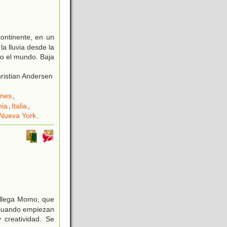
ontinente, en un
a lluvia desde la
do el mundo. Baja
ristian Andersen
ones
,
nia
,
Italia
,
Nueva York
.
í llega Momo, que
s cuando empiezan
 creatividad. Se