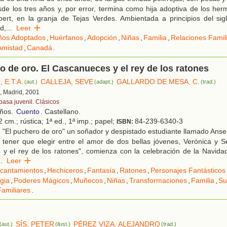
de los tres años y, por error, termina como hija adoptiva de los he
bert, en la granja de Tejas Verdes. Ambientada a principios del sig
d,
...
Leer
ños Adoptados
,
Huérfanos
,
Adopción
,
Niñas
,
Familia
,
Relaciones Famil
Amistad
,
Canadá
.
o de oro. El Cascanueces y el rey de los ratones
E.T.A.
CALLEJA, SEVE
GALLARDO DE MESA, C.
(aut.)
(adapt.)
(trad.)
, Madrid, 2001
pasa juvenil. Clásicos
años.
Cuento
. Castellano.
 cm.; rústica; 1ª ed., 1ª imp.; papel;
84-239-6340-3
ISBN:
"El puchero de oro" un soñador y despistado estudiante llamado Anse
 tener que elegir entre el amor de dos bellas jóvenes, Verónica y S
y el rey de los ratones", comienza con la celebración de la Navidad
..
Leer
cantamientos
,
Hechiceros
,
Fantasía
,
Ratones
,
Personajes Fantásticos
gia
,
Poderes Mágicos
,
Muñecos
,
Niñas
,
Transformaciones
,
Familia
,
Su
amiliares
.
SÍS, PETER
PÉREZ VIZA, ALEJANDRO
(aut.)
(ilust.)
(trad.)