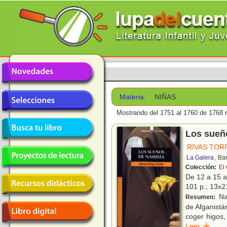
Materia:
NIÑAS
Mostrando del 1751 al 1760 de 1768 r
Los sueñ
RIVAS TOR
La Galera
, Ba
Colección:
El
De 12 a 15 
101 p.; 13x21
Nas
Resumen:
de Afganistá
coger higos, 
Leer