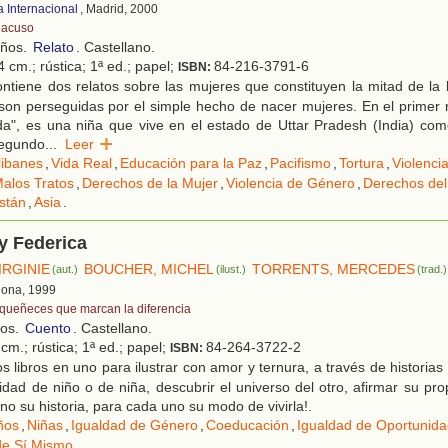
a Internacional
, Madrid, 2000
 acuso
años.
Relato
. Castellano.
 cm.; rústica; 1ª ed.; papel;
84-216-3791-6
ISBN:
ntiene dos relatos sobre las mujeres que constituyen la mitad de la
son perseguidas por el simple hecho de nacer mujeres. En el primer 
da", es una niña que vive en el estado de Uttar Pradesh (India) co
segundo
...
Leer
libanes
,
Vida Real
,
Educación para la Paz
,
Pacifismo
,
Tortura
,
Violenci
alos Tratos
,
Derechos de la Mujer
,
Violencia de Género
,
Derechos del
stán
,
Asia
.
y Federica
IRGINIE
BOUCHER, MICHEL
TORRENTS, MERCEDES
(aut.)
(ilust.)
(trad.)
lona, 1999
queñeces que marcan la diferencia
ños.
Cuento
. Castellano.
cm.; rústica; 1ª ed.; papel;
84-264-3722-2
ISBN:
 libros en uno para ilustrar con amor y ternura, a través de historias
tidad de niño o de niña, descubrir el universo del otro, afirmar su pro
no su historia, para cada uno su modo de vivirla!.
ños
,
Niñas
,
Igualdad de Género
,
Coeducación
,
Igualdad de Oportunid
de Sí Mismo
.