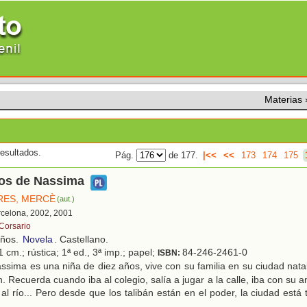
Materias
esultados.
Pág.
de 177.
|<<
<<
173
174
175
os de Nassima
RES, MERCÈ
(aut.)
rcelona, 2002, 2001
 Corsario
años.
Novela
. Castellano.
 cm.; rústica; 1ª ed., 3ª imp.; papel;
84-246-2461-0
ISBN:
sima es una niña de diez años, vive con su familia en su ciudad natal,
n. Recuerda cuando iba al colegio, salía a jugar a la calle, iba con s
al río... Pero desde que los talibán están en el poder, la ciudad está tr