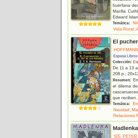
huérfana des
Marilla Cuth
Edward Islan
Ni
Temática:
Vida Rural
,
El pucher
HOFFMANN, 
Espasa Libros
Colección:
Es
De 11 a 13 
208 p.; 20x12
En 
Resumen:
el dilema de
cascanueces 
que reciben
.
En
Temática:
Navidad
,
Ma
Relaciones F
Madlenka
SÍS, PETER