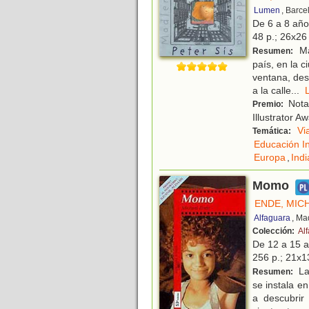
Lumen
, Barce
De 6 a 8 añ
48 p.; 26x26 
Ma
Resumen:
país, en la c
ventana, des
a la calle
...
Nota
Premio:
Illustrator 
Vi
Temática:
Educación In
Europa
,
Indi
Momo
ENDE, MIC
Alfaguara
, Ma
Colección:
Al
De 12 a 15 
256 p.; 21x13
La 
Resumen:
se instala e
a descubrir