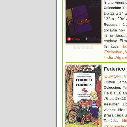
Bruño
Amnistí
Colección:
Yo
De 12 a 14 
122 p.; 20x14
Co
Resumen:
todavía hoy 
la no desea
esclava. El 
Ta
Temática:
Esclavitud
,
M
India
,
Afgani
Federico 
DUMONT, V
Lumen
, Barce
Colección:
Pe
De 8 a 10 a
76 p.; 19x10 
Dos
Resumen:
vivir su iden
¡Para cada u
Ni
Temática:
Conciencia 