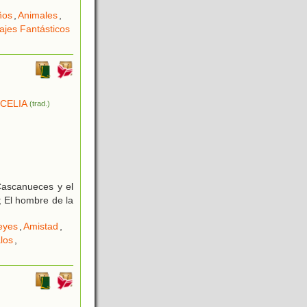
ños
,
Animales
,
ajes Fantásticos
 CELIA
(trad.)
Cascanueces y el
; El hombre de la
eyes
,
Amistad
,
los
,