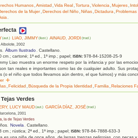
rechos Humanos
,
Amistad
,
Vida Real
,
Tortura
,
Violencia
,
Mujeres
,
Into
Derechos de la Mujer
,
Derechos del Niño
,
Niñas
,
Dictadura
,
Problemas 
Asia
.
rfecta
Y
LIAO, JIMMY
AINAUD, JORDI
(aut.)
(ilust.)
(trad.)
, Albolote, 2002
os.
Álbum Ilustrado
. Castellano.
 cm.; cartoné; 1ª ed., 1ª imp.; papel;
978-84-15208-25-9
ISBN:
mmy Liao muestra un enorme respeto por la infancia y por las emocio
son tan reales e importantes como las de cualquier adulto. Sus prota
s (o el niño que todos llevamos aún dentro, el que fuimos) y más conc
eer
ñas
,
Felicidad
,
Búsqueda de la Propia Identidad
,
Familia
,
Relaciones Fa
 Tejas Verdes
RY, LUCY MAUD
GARCÍA DÍAZ, JOSÉ
(aut.)
(trad.)
 Barcelona, 2001
a, la de Tejas Verdes
años.
Novela
. Castellano.
 cm.; rústica; 2ª ed., 1ª imp.; papel;
978-84-7888-633-3
ISBN:
 es una niña de once años, de largas trenzas pelirrojas, con pecas y