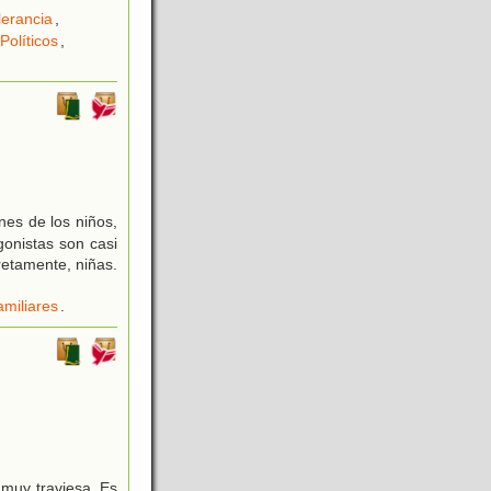
lerancia
,
Políticos
,
nes de los niños,
gonistas son casi
retamente, niñas.
miliares
.
 muy traviesa. Es