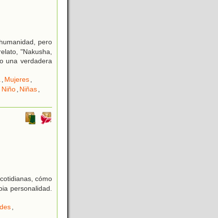
 humanidad, pero
relato, "Nakusha,
mo una verdadera
a
,
Mujeres
,
 Niño
,
Niñas
,
 cotidianas, cómo
pia personalidad.
ades
,