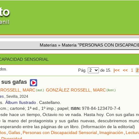
Materias
»
Materia "PERSONAS CON DISCAPAC
CAPACIDAD SENSORIAL
ados.
Pág.
de 15.
|<<
<<
1
2
 sus gafas
ROSSELL, MARC
GONZÁLEZ ROSSELL, MARC
(aut.)
(ilust.)
tes
, Sevilla, 2024
os.
Álbum Ilustrado
. Castellano.
cm.; cartoné; 1ª ed., 1º imp.; papel;
978-84-123470-7-4
ISBN:
sde hace un tiempo, Octavio no ve nada. Hasta hoy. Con sus gafas nu
De la mano del protagonista y sus gafas nuevas, descubriremos mun
esperando entre las páginas de un libro. (Información de la editorial)
ños
,
Gafas
,
Personas con Discapacidad Sensorial
,
Imaginación
,
Lectur
 Diversidad
.