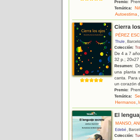
Premi
Premio:
Ni
Temática:
Autoestima
,
Cierra lo
PÉREZ ESC
Thule
, Barcel
Colección:
Tr
De 4 a 7 añ
32 p.; 20x27 
Do
Resumen:
una planta m
canta. Para 
un corazón d
Premi
Premio:
Se
Temática:
Hermanos
,
El lengua
MANSO, AN
Edebé
, Barce
Colección:
Tu