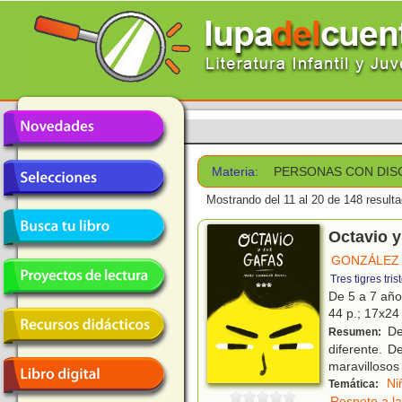
Materia:
PERSONAS CON DIS
Mostrando del 11 al 20 de 148 result
Octavio y
GONZÁLEZ 
Tres tigres tris
De 5 a 7 añ
44 p.; 17x24 
De
Resumen:
diferente. 
maravillosos 
Ni
Temática:
Respeto a la