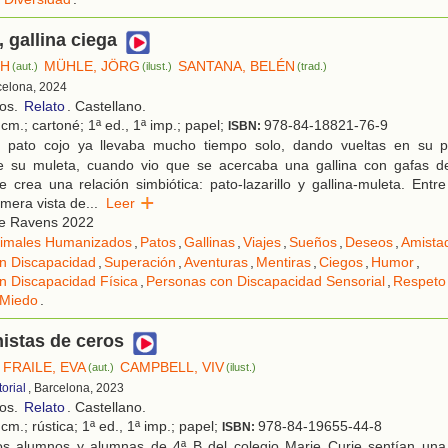
, gallina ciega
CH
MÜHLE, JÖRG
SANTANA, BELÉN
(aut.)
(ilust.)
(trad.)
celona, 2024
ños.
Relato
. Castellano.
cm.; cartoné; 1ª ed., 1ª imp.; papel;
978-84-18821-76-9
ISBN:
 pato cojo ya llevaba mucho tiempo solo, dando vueltas en su pa
 su muleta, cuando vio que se acercaba una gallina con gafas de
 crea una relación simbiótica: pato-lazarillo y gallina-muleta. Entr
imera vista de
...
Leer
e Ravens 2022
imales Humanizados
,
Patos
,
Gallinas
,
Viajes
,
Sueños
,
Deseos
,
Amista
n Discapacidad
,
Superación
,
Aventuras
,
Mentiras
,
Ciegos
,
Humor
,
n Discapacidad Física
,
Personas con Discapacidad Sensorial
,
Respeto 
Miedo
.
istas de ceros
FRAILE, EVA
CAMPBELL, VIV
(aut.)
(ilust.)
orial
, Barcelona, 2023
ños.
Relato
. Castellano.
cm.; rústica; 1ª ed., 1ª imp.; papel;
978-84-19655-44-8
ISBN:
s alumnos y alumnas de 4ª B del colegio Marie Curie sentían una 