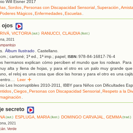
o Will Eisner 2017
ñas
,
Sordos
,
Personas con Discapacidad Sensorial
,
Superación
,
Amist
Poderes Mágicos
,
Enfermedades
,
Escuelas
.
s ojos
RIVÁ, VICTORIA
RANUCCI, CLAUDIA
(aut.)
(ilust.)
ona, 2021
ampantojo
os.
Álbum Ilustrado
. Castellano.
cm.; cartoné; 1ª ed., 1ª imp.; papel;
978-84-16817-76-4
ISBN:
s hermanos explican cómo perciben el mundo que los rodean. Para 
uy alta y llena de hojas, y para el otro es un palo muy grande que 
uno, el reloj es una cosa que dice las horas y para el otro es una caj
entro.
...
Leer
o Les Incorruptibles 2010-2011, IBBY para Niños con Dificultades Es
ntidos
,
Ciegos
,
Personas con Discapacidad Sensorial
,
Respeto a la Di
Imaginación
.
je secreto
NA
ESPLUGA, MARIA
DOMINGO CARVAJAL, GEMMA
(aut.)
(ilust.)
(trad.)
lona, 2021
cán. Verde