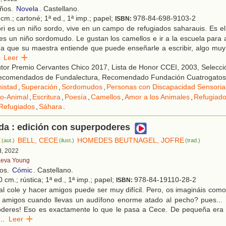
años.
Novela
. Castellano.
cm.; cartoné; 1ª ed., 1ª imp.; papel;
978-84-698-9103-2
ISBN:
i es un niño sordo, vive en un campo de refugiados saharauis. Es el
s un niño sordomudo. Le gustan los camellos e ir a la escuela para 
 día que su maestra entiende que puede enseñarle a escribir, algo mu
Leer
tor Premio Cervantes Chico 2017, Lista de Honor CCEI, 2003, Selecci
ecomendados de Fundalectura, Recomendado Fundación Cuatrogatos
istad
,
Superación
,
Sordomudos
,
Personas con Discapacidad Sensoria
ño-Animal
,
Escritura
,
Poesía
,
Camellos
,
Amor a los Animales
,
Refugiad
Refugiados
,
Sáhara
.
da : edición con superpoderes
E
BELL, CECE
HOMEDES BEUTNAGEL, JOFRE
(aut.)
(ilust.)
(trad.)
d, 2022
eva Young
ños.
Cómic
. Castellano.
 cm.; rústica; 1ª ed., 1ª imp.; papel;
978-84-19110-28-2
ISBN:
al cole y hacer amigos puede ser muy difícil. Pero, os imagináis como
r amigos cuando llevas un audífono enorme atado al pecho? pues...
poderes! Eso es exactamente lo que le pasa a Cece. De pequeña era
...
Leer