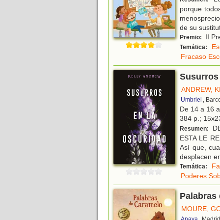
porque todos
menosprecio 
de su sustitu
II Pr
Premio:
Es
Temática:
Fracaso Esc
Susurros 
ANDREW, K
Umbriel
, Barc
De 14 a 16 
384 p.; 15x23
DE
Resumen:
ESTA LE RES
Así que, cu
desplacen en
Fa
Temática:
Poderes Sob
Palabras
MOURE, G
Anaya
, Madri