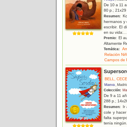
De 10 a 11 
80 p.; 21x29 
Kor
Resumen:
hermanos y e
escribir. El
en su vida:
...
El au
Premio:
Altamente R
Am
Temática:
Relación Ni
Campos de 
Supersor
BELL, CEC
Maeva
, Madri
Colección:
Ma
De 9 a 11 a
288 p.; 14x20
Ir 
Resumen:
cole y hace
falta super
tenía ningún