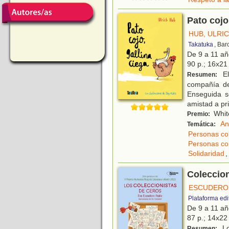
Pato cojo
HUB, ULRI
Takatuka
, Bar
De 9 a 11 a
90 p.; 16x21 
El
Resumen:
compañía de
Enseguida se
amistad a pr
Whit
Premio:
An
Temática:
Personas co
Personas co
Solidaridad
,
Coleccion
ESCUDERO 
Plataforma edit
De 9 a 11 a
87 p.; 14x22 
Lo
Resumen: