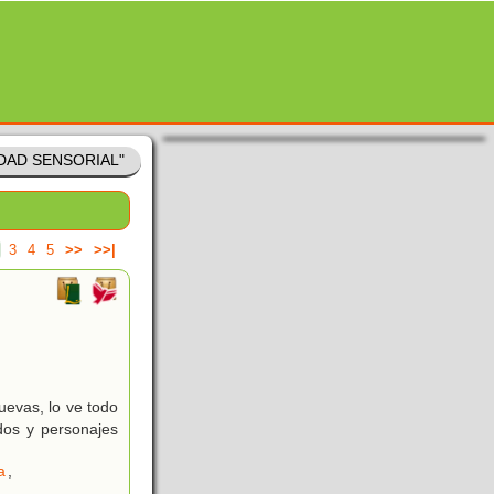
IDAD SENSORIAL"
3
4
5
>>
>>|
evas, lo ve todo
dos y personajes
a
,