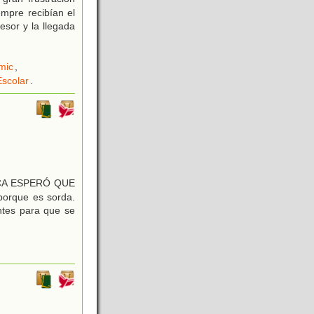
mpre recibían el
sor y la llegada
mic
,
scolar
.
CA ESPERÓ QUE
porque es sorda.
ntes para que se