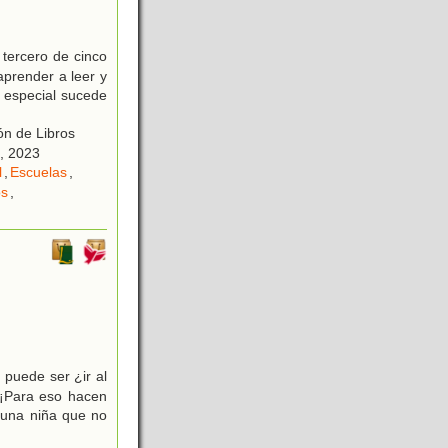
 tercero de cinco
aprender a leer y
y especial sucede
ón de Libros
, 2023
l
,
Escuelas
,
os
,
 puede ser ¿ir al
 ¡Para eso hacen
 una niña que no