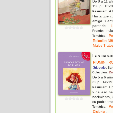
De 8 a 11 a
196 p.; 13x20
A 
Resumen:
Hasta que co
amiga. Y ent
partir de
...
Inclu
Premio:
Pe
Temática:
Relación Ni
Malos Trato
Las cara
PIUMINI, 
Gribaudo
, Ba
Colección:
Di
De 5 a 6 añ
32 p.; 14x19 
Una
Resumen:
y de eso ha
nacimiento, 
su padre tra
Pe
Temática:
Dislexia
.