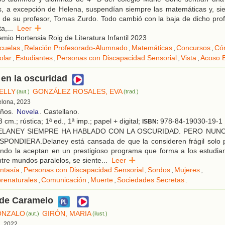
, a excepción de Helena, suspendían siempre las matemáticas y, sie
de su profesor, Tomas Zurdo. Todo cambió con la baja de dicho profe
ta,
...
Leer
emio Hortensia Roig de Literatura Infantil 2023
cuelas
,
Relación Profesorado-Alumnado
,
Matemáticas
,
Concursos
,
Có
olar
,
Estudiantes
,
Personas con Discapacidad Sensorial
,
Vista
,
Acoso E
en la oscuridad
ELLY
GONZÁLEZ ROSALES, EVA
(aut.)
(trad.)
elona, 2023
años.
Novela
. Castellano.
 cm.; rústica; 1ª ed., 1ª imp.; papel + digital;
978-84-19030-19-1
ISBN:
LANEY SIEMPRE HA HABLADO CON LA OSCURIDAD. PERO NUN
PONDIERA.Delaney está cansada de que la consideren frágil solo 
ando la aceptan en un prestigioso programa que forma a los estudia
tre mundos paralelos, se siente
...
Leer
ntasía
,
Personas con Discapacidad Sensorial
,
Sordos
,
Mujeres
,
renaturales
,
Comunicación
,
Muerte
,
Sociedades Secretas
.
 de Caramelo
ONZALO
GIRÓN, MARIA
(aut.)
(ilust.)
d, 2022