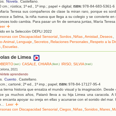
ños.
Novela
. Castellano.
 cm.; rústica; 1ª ed., 1ª imp.; papel + digital;
978-84-683-5361-6
ISBN:
María Teresa sus compañeros de clase la miran raro, porque es sord
noce a Selma, la niña nueva que llega a su colegio y se convierte en
onces todo cambia. Para pasar un fin de semana juntas, María Teresa
Leer
ido en la Selección OEPLI 2022
rsonas con Discapacidad Sensorial
,
Sordos
,
Niñas
,
Amistad
,
Deseos
,
ño-Animal
,
Lenguaje
,
Secretos
,
Relaciones Personales
,
Respeto a la Di
s
,
Escuelas
.
colas de Limea
ROBERTO
CASALE, CHIARA
IRISO, SILVIA
(aut.)
(ilust.)
(trad.)
rcelona, 2021
viértete aprendiendo
os.
Cuento
. Castellano.
cm.; cartoné; 2ª ed., 1ª imp.; papel;
978-84-17127-95-4
ISBN:
 tierna historia que ensalza el mundo visual y la imaginación. Desde
ce ya muchos años, Patanò lleva a su hija Limea una caracola. A l
le encanta apoyar su oreja en ellas y acunarse con el sonido del mar.
e
...
Leer
rsonas con Discapacidad Sensorial
,
Ciegos
,
Niñas
,
Sonidos
,
Mares
,
M