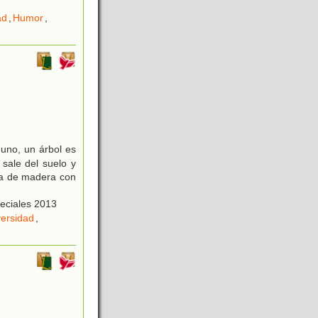
ad
,
Humor
,
uno, un árbol es
sale del suelo y
ita de madera con
peciales 2013
versidad
,