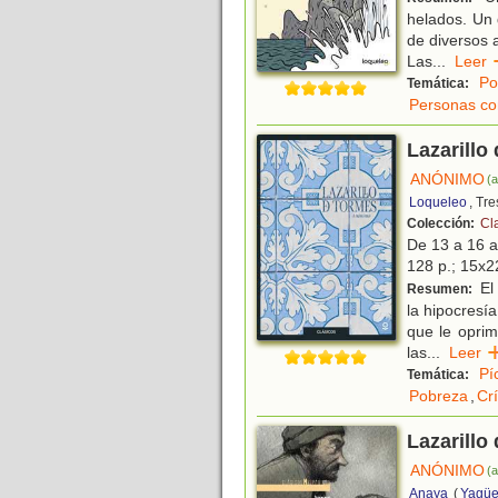
helados. Un 
de diversos 
Las
...
Lee
Po
Temática:
Personas co
Lazarillo
ANÓNIMO
(a
Loqueleo
, Tr
Colección:
Cl
De 13 a 16 
128 p.; 15x22
El 
Resumen:
la hipocresí
que le oprim
las
...
Lee
Pí
Temática:
Pobreza
,
Crí
Lazarillo
ANÓNIMO
(a
Anaya
(
Yagüe