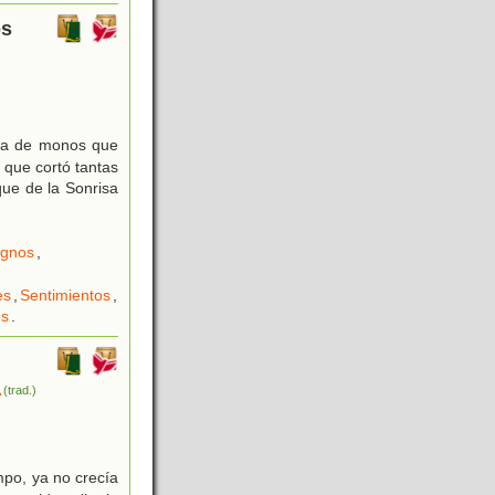
os
lia de monos que
 que cortó tantas
ue de la Sonrisa
ignos
,
es
,
Sentimientos
,
os
.
A
(trad.)
mpo, ya no crecía