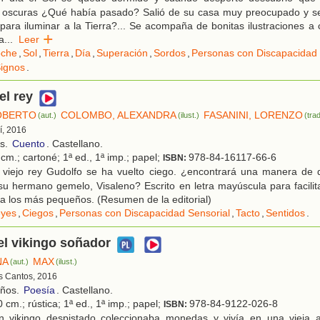
a oscuras ¿Qué había pasado? Salió de su casa muy preocupado y 
para iluminar a la Tierra?... Se acompaña de bonitas ilustraciones a
ia
...
Leer
che
,
Sol
,
Tierra
,
Día
,
Superación
,
Sordos
,
Personas con Discapacidad 
ignos
.
el rey
ROBERTO
COLOMBO, ALEXANDRA
FASANINI, LORENZO
(aut.)
(ilust.)
(trad
í, 2016
os.
Cuento
. Castellano.
cm.; cartoné; 1ª ed., 1ª imp.; papel;
978-84-16117-66-6
ISBN:
 viejo rey Gudolfo se ha vuelto ciego. ¿encontrará una manera de di
su hermano gemelo, Visaleno? Escrito en letra mayúscula para facilit
a a los más pequeños. (Resumen de la editorial)
yes
,
Ciegos
,
Personas con Discapacidad Sensorial
,
Tacto
,
Sentidos
.
del vikingo soñador
NA
MAX
(aut.)
(ilust.)
es Cantos, 2016
años.
Poesía
. Castellano.
 cm.; rústica; 1ª ed., 1ª imp.; papel;
978-84-9122-026-8
ISBN:
 vikingo despistado coleccionaba monedas y vivía en una vieja a