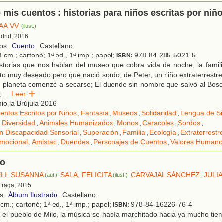
 mis cuentos : historias para niños escritas por niñ
AA.VV.
(ilust.)
adrid, 2016
ños.
Cuento
. Castellano.
 cm.; cartoné; 1ª ed., 1ª imp.; papel;
978-84-285-5021-5
ISBN:
storias que nos hablan del museo que cobra vida de noche; la fami
to muy deseado pero que nació sordo; de Peter, un niño extraterrestre
u planeta comenzó a secarse; El duende sin nombre que salvó al Bosq
;
...
Leer
o la Brújula 2016
entos Escritos por Niños
,
Fantasía
,
Museos
,
Solidaridad
,
Lengua de S
 Diversidad
,
Animales Humanizados
,
Monos
,
Caracoles
,
Sordos
,
n Discapacidad Sensorial
,
Superación
,
Familia
,
Ecología
,
Extraterrestr
mocional
,
Amistad
,
Duendes
,
Personajes de Cuentos
,
Valores Human
do
LI, SUSANNA
SALA, FELICITA
CARVAJAL SÁNCHEZ, JULI
(aut.)
(ilust.)
 Fraga, 2015
os.
Álbum Ilustrado
. Castellano.
cm.; cartoné; 1ª ed., 1ª imp.; papel;
978-84-16226-76-4
ISBN:
el pueblo de Milo, la música se había marchitado hacia ya mucho tie