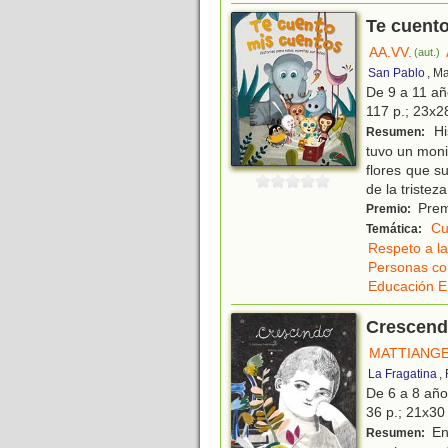
Te cuento
AA.VV.
(aut.)
San Pablo
, M
De 9 a 11 a
117 p.; 23x28
Hi
Resumen:
tuvo un moni
flores que s
de la tristeza
Premi
Premio:
Cu
Temática:
Respeto a la
Personas co
Educación E
Crescen
MATTIANGE
La Fragatina
,
De 6 a 8 añ
36 p.; 21x30 
En 
Resumen: