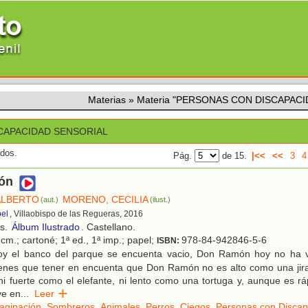
Materias
»
Materia "PERSONAS CON DISCAPAC
CAPACIDAD SENSORIAL
ados.
Pág.
de 15.
|<<
<<
3
4
ón
ALBERTO
MORENO, CECILIA
(aut.)
(ilust.)
el
, Villaobispo de las Regueras, 2016
os.
Álbum Ilustrado
. Castellano.
cm.; cartoné; 1ª ed., 1ª imp.; papel;
978-84-942846-5-6
ISBN:
y el banco del parque se encuenta vacio, Don Ramón hoy no ha v
ienes que tener en encuenta que Don Ramón no es alto como una jira
 ni fuerte como el elefante, ni lento como una tortuga y, aunque es rá
ve en
...
Leer
aginación
,
Sombreros
,
Animales
,
Perros
,
Ciegos
,
Personas con Discap