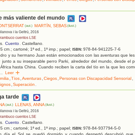
e más valiente del mundo
MONTSERRAT
MARTÍN, SEBAS
(aut.)
(ilust.)
Vilanova i la Geltrú, 2016
rambuco cuentos LSE
os.
Cuento
. Castellano.
5 cm.; cartoné; 1ª ed., 1ª imp.; papel;
978-84-941225-7-6
ISBN:
dro y su hermano Juan están emocionados con las aventuras que les
er junto a su inseparable perro Parki, alrededor del mundo, desde el p
África hasta China. Cuando reciben la carta del tío en la que les co
...
Leer
milia
,
Tíos
,
Aventuras
,
Ciegos
,
Personas con Discapacidad Sensorial
,
ignos
,
Superación
.
ga tarde
ANA
LLENAS, ANNA
(aut.)
(ilust.)
Vilanova i la Geltrú, 2016
rambuco cuentos LSE
os.
Cuento
. Castellano.
5 cm.; cartoné; 1ª ed., 1ª imp.; papel;
978-84-937794-5-0
ISBN:
 día el Sol se quedó dormido y cuando despertó descubrió que l