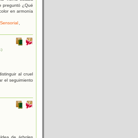
se preguntó ¿Qué
 color en armonía
Sensorial
,
.)
stinguir al cruel
ar el seguimiento
ldea de árboles