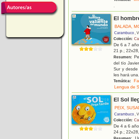
.
El hombr
BALADA, 
Carambuco
, 
Colección:
Ca
De 6 a 7 añ
21 p.; 22x28,
Pe
Resumen:
del tío Javi
Sur y desde 
les hará una
Fa
Temática:
Lengua de S
El Sol lle
PEIX, SUS
Carambuco
, 
Colección:
Ca
De 4 a 6 añ
24 p.; 22x28,
Un
Resumen: