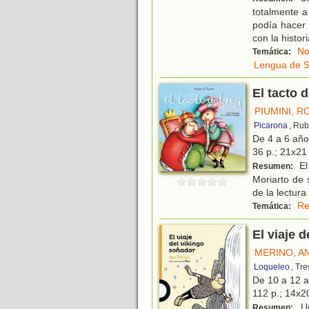
totalmente 
podía hacer 
con la histor
No
Temática:
Lengua de S
El tacto d
PIUMINI, 
Picarona
, Rub
De 4 a 6 añ
36 p.; 21x21 
El
Resumen:
Moriarto de 
de la lectur
Re
Temática:
El viaje 
MERINO, A
Loqueleo
, Tr
De 10 a 12 
112 p.; 14x20
Un
Resumen: