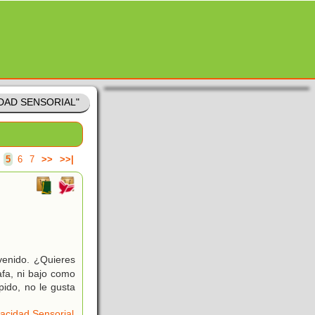
IDAD SENSORIAL"
5
6
7
>>
>>|
enido. ¿Quieres
fa, ni bajo como
pido, no le gusta
acidad Sensorial