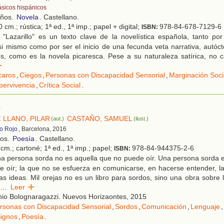
ásicos hispánicos
años.
Novela
. Castellano.
 cm.; rústica; 1ª ed., 1ª imp.; papel + digital;
978-84-678-7129-6
ISBN:
 "Lazarillo" es un texto clave de la novelística española, tanto po
si mismo como por ser el inicio de una fecunda veta narrativa, autóct
os, como es la novela picaresca. Pese a su naturaleza satírica, no c
r
caros
,
Ciegos
,
Personas con Discapacidad Sensorial
,
Marginación Soci
pervivencia
,
Crítica Social
.
s
 LLANO, PILAR
CASTAÑO, SAMUEL
(aut.)
(ilust.)
ro Rojo
, Barcelona, 2016
ños.
Poesía
. Castellano.
cm.; cartoné; 1ª ed., 1ª imp.; papel;
978-84-944375-2-6
ISBN:
 persona sorda no es aquella que no puede oír. Una persona sorda es
e oír; la que no se esfuerza en comunicarse, en hacerse entender, l
as ideas. Mil orejas no es un libro para sordos, sino una obra sobre
d
...
Leer
io Bolognaragazzi. Nuevos Horizaontes, 2015
rsonas con Discapacidad Sensorial
,
Sordos
,
Comunicación
,
Lenguaje
,
ignos
,
Poesía
.