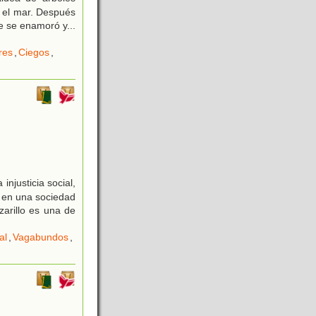
r el mar. Después
e se enamoró y...
res
,
Ciegos
,
njusticia social,
o en una sociedad
arillo es una de
al
,
Vagabundos
,