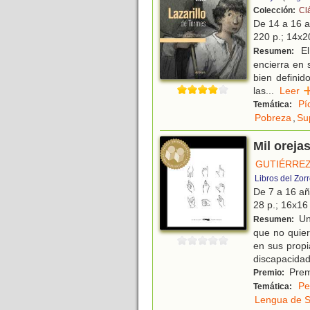
Colección:
Cl
De 14 a 16 
220 p.; 14x20
El
Resumen:
encierra en 
bien definid
las
...
Lee
Pí
Temática:
Pobreza
,
Su
Mil oreja
GUTIÉRREZ
Libros del Zor
De 7 a 16 a
28 p.; 16x16 
Una
Resumen:
que no quier
en sus propi
discapacida
Prem
Premio:
Pe
Temática:
Lengua de S