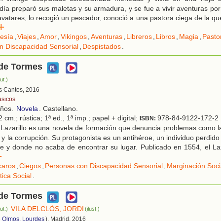
día preparó sus maletas y su armadura, y se fue a vivir aventuras po
avatares, lo recogió un pescador, conoció a una pastora ciega de la qu
r
esía
,
Viajes
,
Amor
,
Vikingos
,
Aventuras
,
Libreros
,
Libros
,
Magia
,
Pasto
n Discapacidad Sensorial
,
Despistados
.
 de Tormes
ut.)
es Cantos, 2016
asicos
años.
Novela
. Castellano.
 cm.; rústica; 1ª ed., 1ª imp.; papel + digital;
978-84-9122-172-2
ISBN:
Lazarillo es una novela de formación que denuncia problemas como la i
a y la corrupción. Su protagonista es un antihéroe, un individuo perdid
e y donde no acaba de encontrar su lugar. Publicado en 1554, el Laz
r
caros
,
Ciegos
,
Personas con Discapacidad Sensorial
,
Marginación Soci
tica Social
.
 de Tormes
VILA DELCLÒS, JORDI
ut.)
(ilust.)
 Olmos, Lourdes
), Madrid, 2016