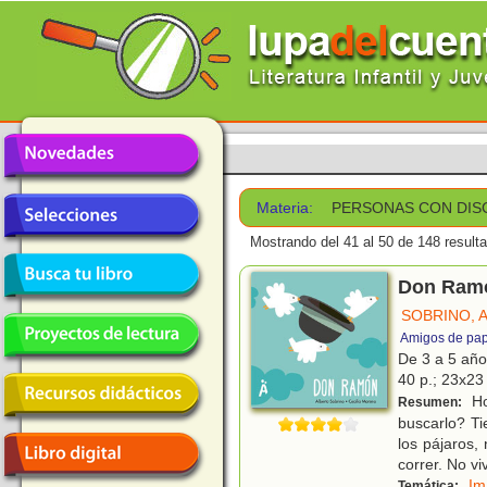
Materia:
PERSONAS CON DIS
Mostrando del 41 al 50 de 148 result
Don Ram
SOBRINO, 
Amigos de pap
De 3 a 5 añ
40 p.; 23x23 
Ho
Resumen:
buscarlo? T
los pájaros,
correr. No vi
Im
Temática: