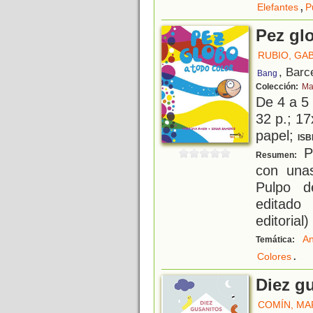
,
Elefantes
P
Pez gl
RUBIO, GA
, Barc
Bang
Colección:
Ma
De 4 a 5
32 p.; 17
papel;
ISB
Pe
Resumen:
con una
Pulpo d
editado
editorial)
An
Temática:
.
Colores
Diez g
COMÍN, MA