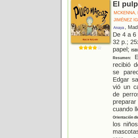
El pul
MCKENNA, 
JIMÉNEZ I
, Mad
Anaya
De 4 a 6
32 p.; 25
papel;
ISB
E
Resumen:
recibió 
se pare
Edgar sa
vió un c
de perro
prepara
cuando l
Orientación di
los niño
mascotas