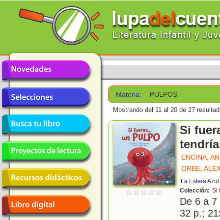
Materia:
PULPOS
Mostrando del 11 al 20 de 27 resultad
Si fuer
tendría
ENCINA, A
ORBE, ALE
La Esfera Azul
Colección:
Si 
De 6 a 7
32 p.; 21