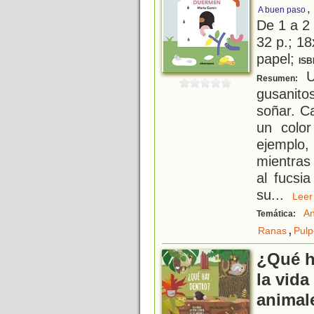
,
A buen paso
De 1 a 2
32 p.; 18
papel;
ISB
Un
Resumen:
gusanito
soñar. C
un color
ejemplo,
mientras
al fucsi
su
...
Le
An
Temática:
,
Ranas
Pulp
¿Qué h
la vida
animal