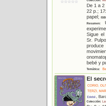
Colección:
Mi
De 1 a 2
22 p.; 17
papel;
ISB
U
Resumen:
experime
Sigue el
Sr. Pulp
produc
movim
onomatop
bebé y pu
Ba
Temática:
El secr
CORIO, OLI
TERZI, MA
, Bar
Edebé
Colección:
La