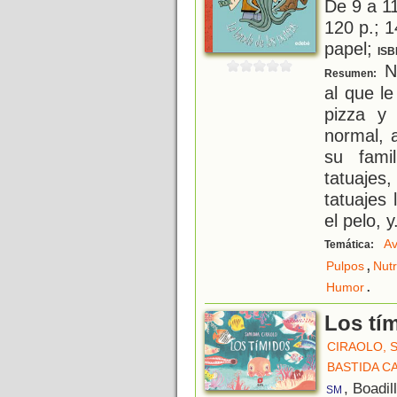
De 9 a 1
120 p.; 1
papel;
ISB
Na
Resumen:
al que le
pizza y
normal, 
su fami
tatuaje
tatuajes
el pelo, y
Av
Temática:
,
Pulpos
Nutr
.
Humor
Los tí
CIRAOLO, 
BASTIDA C
, Boadil
SM