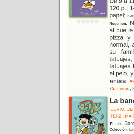
De 9 a 1
120 p.; 1
papel;
ISB
Na
Resumen:
al que le
pizza y
normal, 
su fami
tatuaje
tatuajes
el pelo, y
Av
Temática:
,
Cocineros
La band
CORIO, OLI
TERZI, MA
, Bar
Edebé
Colección:
La