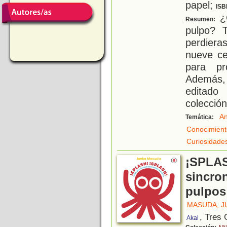
papel;
ISB
¿C
Resumen:
pulpo? 
perdiera
nueve ce
para pr
Además,
editado
colección
An
Temática:
Conocimient
Curiosidade
¡SPLAS
sincro
pulpos
MASUDA, J
, Tres
Akal