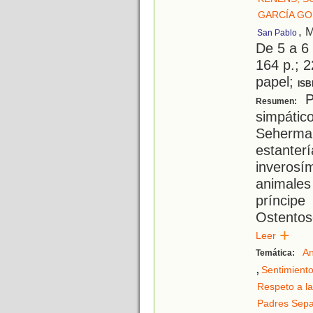
GARCÍA GO
, 
San Pablo
De 5 a 6
164 p.; 2
papel;
ISB
Pr
Resumen:
simpát
Seherm
estant
inverosí
animales
príncip
Ostentos
Leer
An
Temática:
,
Sentimient
Respeto a la
Padres Sep