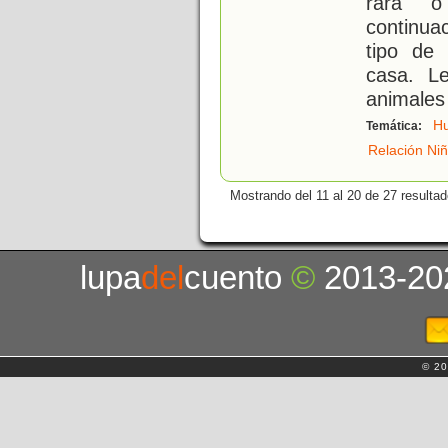
rara o
continu
tipo de
casa. L
animales
H
Temática:
Relación Ni
Mostrando del 11 al 20 de 27 resultad
lupa
del
cuento
©
2013-20
© 20