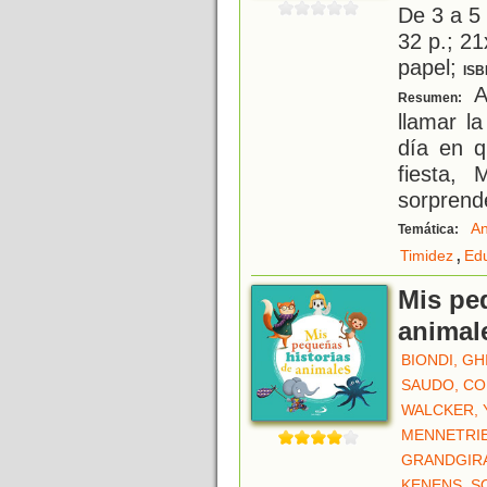
De 3 a 5
32 p.; 21
papel;
ISB
Al
Resumen:
llamar l
día en q
fiesta, 
sorprende
An
Temática:
,
Timidez
Ed
Mis pe
animal
BIONDI, GH
SAUDO, CO
WALCKER, 
MENNETRIE
GRANDGIRA
KENENS, S