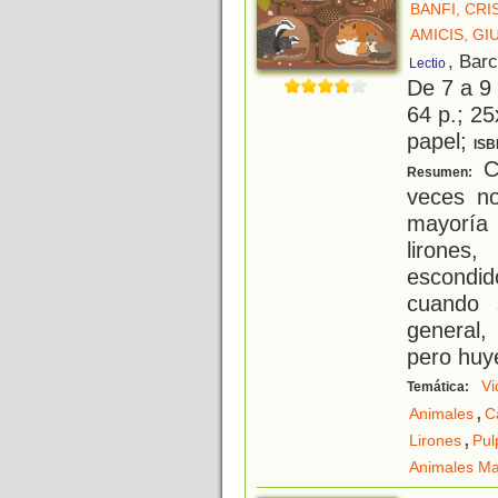
BANFI, CRI
AMICIS, GI
, Bar
Lectio
De 7 a 9
64 p.; 25
papel;
ISB
C
Resumen:
veces n
mayoría 
lirones
escondi
cuando 
general,
pero huy
Vi
Temática:
,
Animales
C
,
Lirones
Pul
Animales Ma