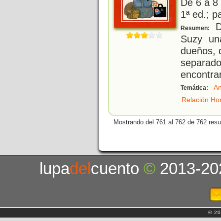
De 6 a 8
1ª ed.; p
D
Resumen:
Suzy un
dueños, d
separado
encontrar
An
Temática:
Relación Ho
Mostrando del 761 al 762 de 762 resu
lupa
del
cuento
©
2013-20
© 20