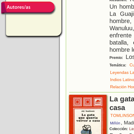
Resumen:
Un hombr
La Guaji
hombre,
Wanuluu,
enfrente
batalla,
hombre l
Los
Premio:
Cu
Temática:
Leyendas La
Indios Lati
Relación Ho
La gata
casa
TOMLINSON
, Mad
Miñón
Colección:
La