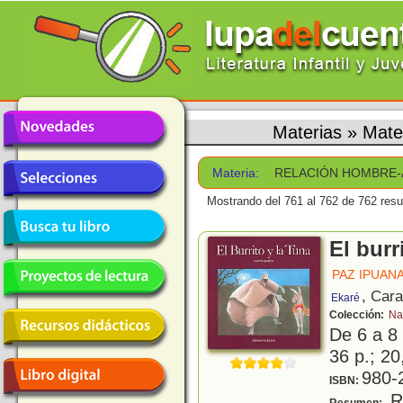
Materias
»
Mat
Materia:
RELACIÓN HOMBRE-
Mostrando del 761 al 762 de 762 resu
El burr
PAZ IPUAN
, Car
Ekaré
Colección:
Na
De 6 a 8
36 p.; 20
980-
ISBN:
R