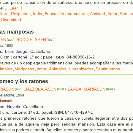
n cuerpo de transmisión de enseñanza que nace de un proceso de des
del
...
Leer
ltura
,
Religiones
,
India
,
Educación Intercultural
,
Amistad
,
Amor
,
Sentim
 Diversidad
.
las mariposas
HEN
RODDIE, SHEN
(aut.)
(ilust.)
na, 1995
os.
Libro Juego
. Castellano.
6 cm.; cartoné; 1ª ed.; papel;
84-88990-16-2
ISBN:
través de un desplegable tridimensional puedes acompañar a las mari
imales
,
Mariposas
,
Amor
,
Animales Humanizados
,
Sentimientos
.
Romeo y los ratones
RIASUN
BALZOLA, ASUN
LANDA, MARÍASUN
(aut.)
(ilust.)
(trad.)
 del Monte, 1994
tamarán
ños.
Novela
. Castellano.
0 cm.; cartoné; 1ª ed.; papel;
84-348-4297-1
ISBN:
 primeros ratones que fueron a casa de Julieta llegaron atraídos por
 que salía de aquella vieja pero señorial mansión. Esta casa era el 
lieta sus padres al morir. Aquellos ratones pioneros estaban muy hamb