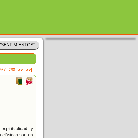
 "SENTIMIENTOS"
267
268
>>
>>|
spiritualidad y
s clásicos son en