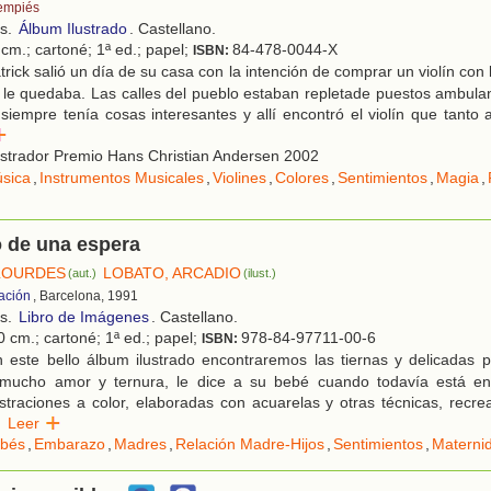
empiés
os.
Álbum Ilustrado
. Castellano.
cm.; cartoné; 1ª ed.; papel;
84-478-0044-X
ISBN:
rick salió un día de su casa con la intención de comprar un violín con
 le quedaba. Las calles del pueblo estaban repletade puestos ambulan
siempre tenía cosas interesantes y allí encontró el violín que tanto
r
ustrador Premio Hans Christian Andersen 2002
sica
,
Instrumentos Musicales
,
Violines
,
Colores
,
Sentimientos
,
Magia
,
 de una espera
LOURDES
LOBATO, ARCADIO
(aut.)
(ilust.)
ación
, Barcelona, 1991
os.
Libro de Imágenes
. Castellano.
0 cm.; cartoné; 1ª ed.; papel;
978-84-97711-00-6
ISBN:
 este bello álbum ilustrado encontraremos las tiernas y delicadas 
ucho amor y ternura, le dice a su bebé cuando todavía está en 
ustraciones a color, elaboradas con acuarelas y otras técnicas, recre
Leer
bés
,
Embarazo
,
Madres
,
Relación Madre-Hijos
,
Sentimientos
,
Materni