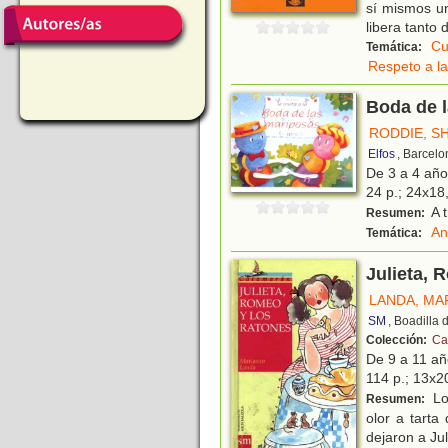
sí mismos u
libera tanto 
Cu
Temática:
Respeto a la
Boda de 
RODDIE, S
Elfos
, Barcelo
De 3 a 4 añ
24 p.; 24x18,
A 
Resumen:
An
Temática:
Julieta, 
LANDA, MA
SM
, Boadilla
Colección:
Ca
De 9 a 11 a
114 p.; 13x2
Los
Resumen:
olor a tarta
dejaron a Ju