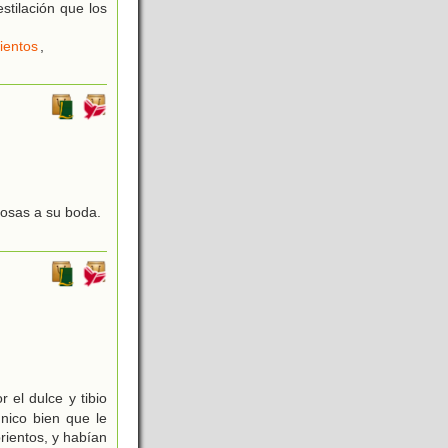
tilación que los
ientos
,
posas a su boda.
 el dulce y tibio
único bien que le
rientos, y habían