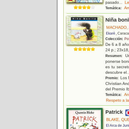
pasado
...
L
Am
Temática:
Niña boni
MACHADO, 
Ekaré
, Caraca
Colección:
Po
De 6 a 8 añ
24 p.; 23x18,
Un
Resumen:
ponerse boni
es tu secret
descubre el
..
Los M
Premio:
Christian And
del Premio I
An
Temática:
Respeto a la
Patrick
BLAKE, QU
El Arca de Jun