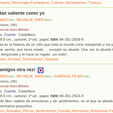
ntasía
,
Personajes Fantásticos
,
Colores
,
Sentimientos
,
Tristeza
.
tan valiente como yo
HANS
WILHELM, HANS
(aut.)
(ilust.)
rcelona, 1991
bros de Hans Wilhelm
os.
Cuento
. Castellano.
8,5 cm.; cartoné; 1ª ed.; papel;
84-261-2658-9
ISBN:
a es la historia de un niño que todo el mundo creía estupendo y sin
e sentía, que tenía miedo ... excepto su abuela. Una vez la abuela 
 temporada y le hace un regalo: ¡un osito!.
edo
,
Amistad
,
Sentimientos
,
Soledad
.
amigos otra vez!
HANS
WILHELM, HANS
GARRIGA, PILAR
(aut.)
(ilust.)
(trad.)
rcelona, 1991
bros de Hans Wilhelm
os.
Cuento
. Castellano.
8,5 cm.; cartoné; 1ª ed.; papel;
84-261-2514-X
ISBN:
lo libro repleto de emociones y de sentimientos, en el que se plante
e hermanos pequeños.
or
,
Animales
,
Perros
,
Sentimientos
,
Familia
,
Hermanos
,
Relaciones Fa