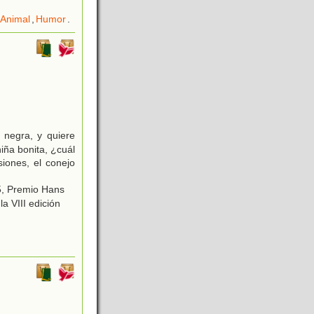
Animal
,
Humor
.
negra, y quiere
iña bonita, ¿cuál
iones, el conejo
5, Premio Hans
a VIII edición