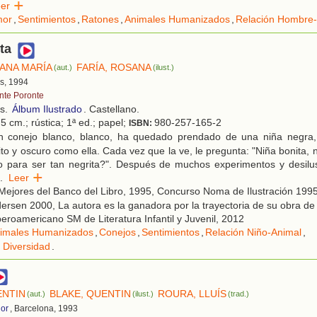
eer
or
,
Sentimientos
,
Ratones
,
Animales Humanizados
,
Relación Hombre-
ta
ANA MARÍA
FARÍA, ROSANA
(aut.)
(ilust.)
s, 1994
nte Poronte
os.
Álbum Ilustrado
. Castellano.
5 cm.; rústica; 1ª ed.; papel;
980-257-165-2
ISBN:
 conejo blanco, blanco, ha quedado prendado de una niña negra, 
to y oscuro como ella. Cada vez que la ve, le pregunta: "Niña bonita, n
o para ser tan negrita?". Después de muchos experimentos y desilus
.
Leer
ejores del Banco del Libro, 1995, Concurso Noma de Ilustración 199
ersen 2000, La autora es la ganadora por la trayectoria de su obra de l
beroamericano SM de Literatura Infantil y Juvenil, 2012
imales Humanizados
,
Conejos
,
Sentimientos
,
Relación Niño-Animal
,
 Diversidad
.
ENTIN
BLAKE, QUENTIN
ROURA, LLUÍS
(aut.)
(ilust.)
(trad.)
ior
, Barcelona, 1993