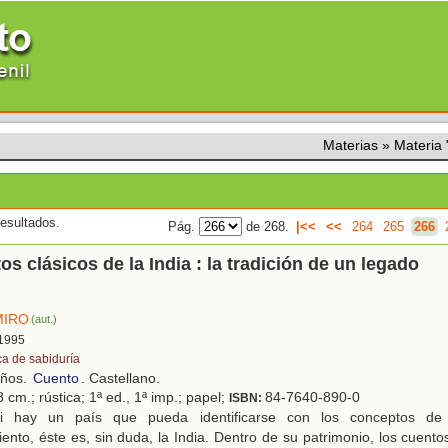
Materias
»
Materia
esultados.
Pág.
de 268.
|<<
<<
264
265
266
os clásicos de la India : la tradición de un legado
MIRO
(aut.)
 1995
ca de sabiduría
años.
Cuento
. Castellano.
 cm.; rústica; 1ª ed., 1ª imp.; papel;
84-7640-890-0
ISBN:
 hay un país que pueda identificarse con los conceptos de e
ento, éste es, sin duda, la India. Dentro de su patrimonio, los cuento