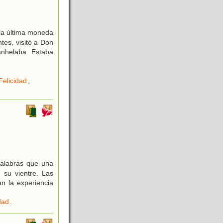
 la última moneda
tes, visitó a Don
 anhelaba. Estaba
Felicidad
,
palabras que una
su vientre. Las
an la experiencia
dad
.