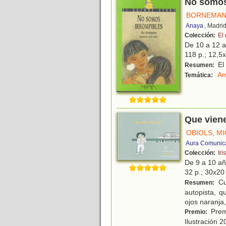
No somos
BORNEMAN
Anaya
, Madri
Colección:
El
De 10 a 12 
118 p.; 12,5x
El 
Resumen:
Am
Temática:
Que viene 
OBIOLS, M
Aura Comunic
Colección:
Iris
De 9 a 10 a
32 p.; 30x20 
Cu
Resumen:
autopista, q
ojos naranja
Premi
Premio:
Ilustración 