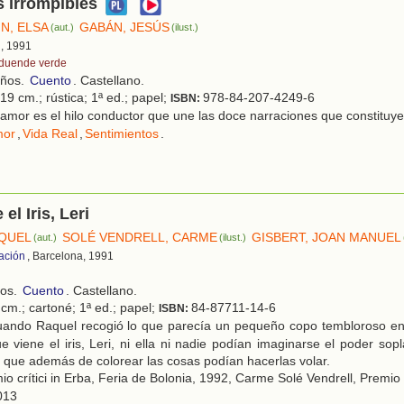
 irrompibles
N, ELSA
GABÁN, JESÚS
(aut.)
(ilust.)
d, 1991
 duende verde
años.
Cuento
. Castellano.
19 cm.; rústica; 1ª ed.; papel;
978-84-207-4249-6
ISBN:
amor es el hilo conductor que une las doce narraciones que constituye
or
,
Vida Real
,
Sentimientos
.
el Iris, Leri
IQUEL
SOLÉ VENDRELL, CARME
GISBERT, JOAN MANUEL
(aut.)
(ilust.)
ación
, Barcelona, 1991
ños.
Cuento
. Castellano.
cm.; cartoné; 1ª ed.; papel;
84-87711-14-6
ISBN:
ando Raquel recogió lo que parecía un pequeño copo tembloroso en
ue viene el iris, Leri, ni ella ni nadie podían imaginarse el poder sop
, que además de colorear las cosas podían hacerlas volar.
o crítici in Erba, Feria de Bolonia, 1992, Carme Solé Vendrell, Premio
2013