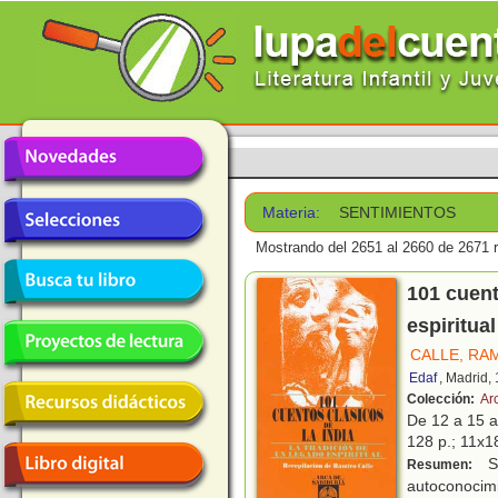
Materia:
SENTIMIENTOS
Mostrando del 2651 al 2660 de 2671 r
101 cuent
espiritual
CALLE, RA
Edaf
, Madrid,
Colección:
Ar
De 12 a 15 
128 p.; 11x18
Si
Resumen:
autoconocimi