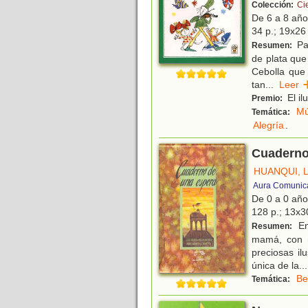
Colección:
Ci
De 6 a 8 añ
34 p.; 19x26 
Pat
Resumen:
de plata que
Cebolla que 
tan
...
Lee
El il
Premio:
Mú
Temática:
Alegría
.
Cuaderno
HUANQUI, 
Aura Comunic
De 0 a 0 añ
128 p.; 13x3
En
Resumen:
mamá, con m
preciosas il
única de la
...
Be
Temática: