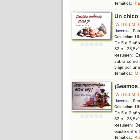
Fa
Temática:
Un chico 
WILHELM, 
Juventud
, Ba
Colección:
Li
De 5 a 6 añ
32 p.; 23,5x1
Est
Resumen:
sabía como s
viaje por una
Mi
Temática:
¡Seamos 
WILHELM, 
Juventud
, Ba
Colección:
Li
De 5 a 6 añ
32 p.; 23,5x1
Bel
Resumen:
existe entr
Am
Temática: