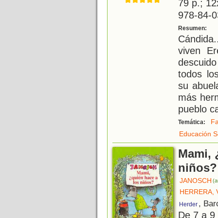
79 p.; 12
978-84-0
"
Resumen:
Cándida
viven E
descuid
todos lo
su abuel
más herm
pueblo ca
Fa
Temática:
Educación S
Mami, 
niños?
JANOSCH
(a
HERRERA, 
, Bar
Herder
De 7 a 9