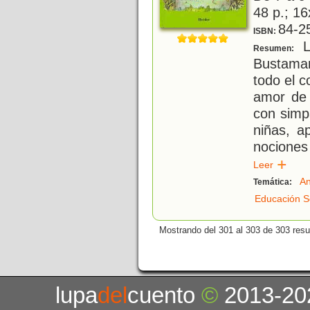
48 p.; 16
84-2
ISBN:
La
Resumen:
Bustama
todo el c
amor de 
con simpá
niñas, a
nociones
Leer
An
Temática:
Educación S
Mostrando del 301 al 303 de 303 resu
lupa
del
cuento
©
2013-20