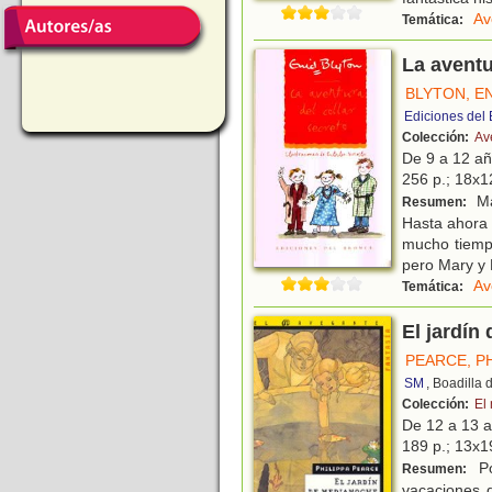
Av
Temática:
La aventu
BLYTON, E
Ediciones del
Colección:
Av
De 9 a 12 a
256 p.; 18x12
Ma
Resumen:
Hasta ahora 
mucho tiempo
pero Mary y
Av
Temática:
El jardín
PEARCE, PH
SM
, Boadilla
Colección:
El
De 12 a 13 
189 p.; 13x19
Po
Resumen:
vacaciones 