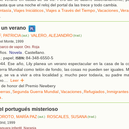
sta que una noche el reloj del portal da las trece y todo cambia.
ntasía
,
Viajes Iniciáticos
,
Viajes a Través del Tiempo
,
Vacaciones
,
Vera
.
 un verano
F, PATRICIA
VALERO, ALEJANDRO
(aut.)
(trad.)
 del Monte, 1999
 barco de vapor. Oro. Roja
años.
Novela
. Castellano.
.; papel;
84-348-6550-5
ISBN:
44. Ese año, Lily planea un verano espectacular en la casa de la co
ra Mundial como telón de fondo, las cosas no pueden ser iguales. Ma
y, se va a vivir a otra localidad y, mucho peor todavía, su padre m
eo.
...
Leer
a de honor del Premio Newbery
erras
,
Segunda Guerra Mundial
,
Vacaciones
,
Refugiados
,
Inmigrantes
a
.
 el portugués misterioso
OROTO, MARÍA PAZ
ROSCALES, SUSANA
(aut.)
(trad.)
drid, 1999
aguara infantil. Naranja