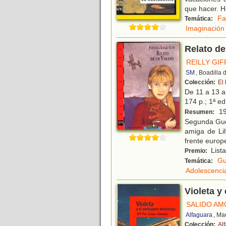
que hacer. Ha
Fa
Temática:
Imaginación
Relato de
REILLY GIF
SM
, Boadilla
Colección:
El
De 11 a 13 
174 p.; 1ª ed
19
Resumen:
Segunda Guer
amiga de Lil
frente europ
List
Premio:
Gu
Temática:
Adolescenci
Violeta y
SALIDO AM
Alfaguara
, Ma
Colección:
Alf