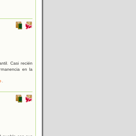
til. Casi recién
ermanencia en la
o
.