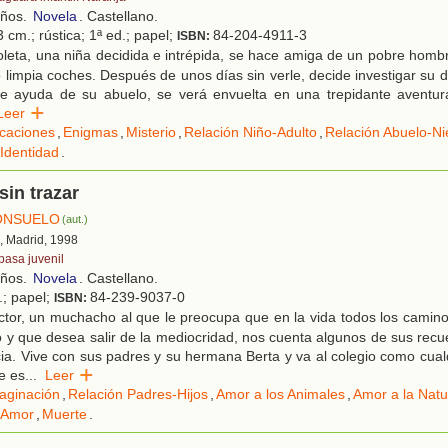
años.
Novela
. Castellano.
 cm.; rústica; 1ª ed.; papel;
84-204-4911-3
ISBN:
oleta, una niña decidida e intrépida, se hace amiga de un pobre hom
 limpia coches. Después de unos días sin verle, decide investigar su 
ble ayuda de su abuelo, se verá envuelta en una trepidante aventur
Leer
caciones
,
Enigmas
,
Misterio
,
Relación Niño-Adulto
,
Relación Abuelo-Ni
Identidad
.
in trazar
ONSUELO
(aut.)
, Madrid, 1998
pasa juvenil
años.
Novela
. Castellano.
.; papel;
84-239-9037-0
ISBN:
ctor, un muchacho al que le preocupa que en la vida todos los camin
y que desea salir de la mediocridad, nos cuenta algunos de sus recu
ia. Vive con sus padres y su hermana Berta y va al colegio como cual
e es
...
Leer
aginación
,
Relación Padres-Hijos
,
Amor a los Animales
,
Amor a la Natu
Amor
,
Muerte
.