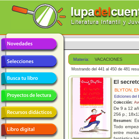
Materia:
VACACIONES
Mostrando del 441 al 450 de 481 resu
El secreto
BLYTON, E
Ediciones del
Colección:
Av
De 9 a 12 a
256 p.; 18x12
Es
Resumen:
Todo empezó
entre monta
fantástica his