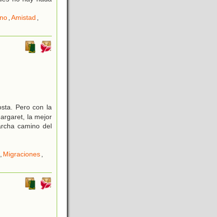
no
,
Amistad
,
sta. Pero con la
rgaret, la mejor
archa camino del
,
Migraciones
,