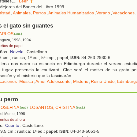
talles,
...
Leer
ejores del Banco del Libro 1999
istad
,
Animales
,
Perros
,
Animales Humanizados
,
Verano
,
Vacaciones
.
 el gato sin guantes
CARLOS
(aut.)
ragoza, 1998, 1994
eños de papel
años.
Novela
. Castellano.
 cm.; rústica; 1ª ed., 5ª imp.; papel;
84-263-2930-6
ISBN:
leria nos narra su estancia en Edimburgo durante el verano estudian
a fugaz presencia la cautivará. Cloe será el motivo de su grata p
sesión y el misterio que la fascinarán.
caciones
,
Música
,
Amor Adolescente
,
Misterio
,
Reino Unido
,
Edimburg
u perro
JOSEFINA
LOSANTOS, CRISTINA
(aut.)
(ilust.)
 del Monte, 1998
entos de ahora
os.
Cuento
. Castellano.
9,5 cm.; rústica; 1ª ed.; papel;
84-348-6063-5
ISBN: