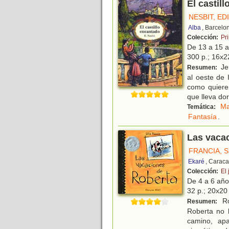
El castil
NESBIT, ED
Alba
, Barcelo
Colección:
Pr
De 13 a 15 
300 p.; 16x22
Je
Resumen:
al oeste de 
como quieren
que lleva do
Ma
Temática:
Fantasía
.
Las vaca
FRANCIA, S
Ekaré
, Caraca
Colección:
El 
De 4 a 6 añ
32 p.; 20x20 
Ro
Resumen:
Roberta no h
camino, apa