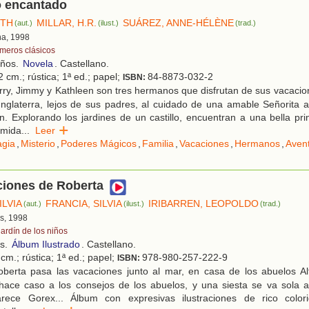
lo encantado
ITH
MILLAR, H.R.
SUÁREZ, ANNE-HÉLÈNE
(aut.)
(ilust.)
(trad.)
na, 1998
imeros clásicos
años.
Novela
. Castellano.
 cm.; rústica; 1ª ed.; papel;
84-8873-032-2
ISBN:
rry, Jimmy y Kathleen son tres hermanos que disfrutan de sus vacaci
Inglaterra, lejos de sus padres, al cuidado de una amable Señorita 
. Explorando los jardines de un castillo, encuentran a una bella pr
rmida
...
Leer
gia
,
Misterio
,
Poderes Mágicos
,
Familia
,
Vacaciones
,
Hermanos
,
Aven
ciones de Roberta
ILVIA
FRANCIA, SILVIA
IRIBARREN, LEOPOLDO
(aut.)
(ilust.)
(trad.)
s, 1998
jardín de los niños
os.
Álbum Ilustrado
. Castellano.
cm.; rústica; 1ª ed.; papel;
978-980-257-222-9
ISBN:
berta pasa las vacaciones junto al mar, en casa de los abuelos Al
ace caso a los consejos de los abuelos, y una siesta se va sola a 
rece Gorex... Álbum con expresivas ilustraciones de rico colori