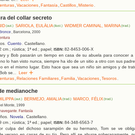
enturas
,
Vacaciones
,
Fantasía
,
Castillos
,
Misterio
.
ra del collar secreto
NID
SARIOLA, EULÀLIA
WIDMER CAMINAL, MARINA
(aut.)
(ilust.)
(trad.)
 Bronce
, Barcelona, 2000
entura
ños.
Cuento
. Castellano.
 cm.; rústica; 1ª ed.; papel;
82-8453-006-X
ISBN:
ry y Bob pasarán un tiempo en casa de su abuela para conocer a 
no lo han visto nunca, siempre ha ido de un sitio a otro con sus padr
 en el mismo lugar. Esto hace que sea un niño sin amigos y de trato 
 Bob se
...
Leer
enturas
,
Relaciones Familiares
,
Familia
,
Vacaciones
,
Tesoros
.
 de medianoche
ILIPPA
BERMEJO, AMALIA
MARCO, FÉLIX
(aut.)
(trad.)
(trad.)
 del Monte, 1999
 navegante. Fantasía
años.
Novela
. Castellano.
 cm.; rústica; 1ª ed.; papel;
84-348-6563-7
ISBN:
r culpa del dichoso sarampión de su hermano, Tom se ve oblig
de verano en casas de su tío. Pero allí se aburre soberanamente, 