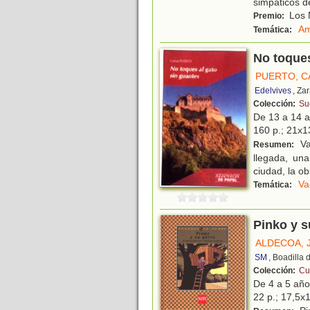
simpáticos de
Los M
Premio:
Am
Temática:
No toques
PUERTO, 
Edelvives
, Za
Colección:
Su
De 13 a 14 
160 p.; 21x13
Va
Resumen:
llegada, un
ciudad, la ob
Va
Temática:
Pinko y s
ALDECOA, 
SM
, Boadilla
Colección:
Cu
De 4 a 5 añ
22 p.; 17,5x1