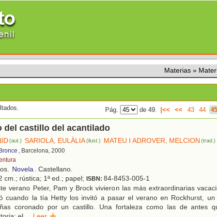
Materias
»
Mater
ltados.
Pág.
de 49.
|<<
<<
43
44
4
 del castillo del acantilado
NID
SARIOLA, EULÀLIA
MATEU I ADROVER, MELCION
(aut.)
(ilust.)
(trad.)
 Bronce
, Barcelona, 2000
entura
ños.
Novela
. Castellano.
 cm.; rústica; 1ª ed.; papel;
84-8453-005-1
ISBN:
te verano Peter, Pam y Brock vivieron las más extraordinarias vacac
 cuando la tía Hetty los invitó a pasar el verano en Rockhurst, u
ñas coronado por un castillo. Una fortaleza como las de antes 
toria: el
...
Leer