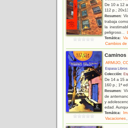
De 10 a 12 
112 p.; 20x13
Vi
Resumen:
trabaja como
la inestima
peligroso
...
Va
Temática:
Cambios de 
Caminos s
ARMIJO, C
Espasa Libros
Colección:
Es
De 14 a 15 
160 p.; 1ª ed
Ví
Resumen:
de antemano 
y adolescenc
edad. Aunqu
Im
Temática:
Vacaciones
,