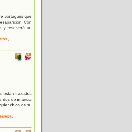
bre portugués que
desaparición. Con
a y resolverá un
etos
,
os están trazados
erdos de infancia
quier chico de su
raleza
,