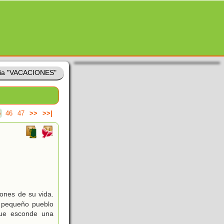
ia "VACACIONES"
5
46
47
>>
>>|
iones de su vida.
n pequeño pueblo
que esconde una