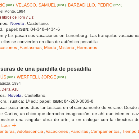
RIC
VELASCO, SAMUEL
BARBADILLO, PEDRO
(aut.)
(ilust.)
(trad.)
 del Monte, 1994
s libros de Tom y Liz
años.
Novela
. Castellano.
ed.; papel;
84-348-4434-6
ISBN:
m y Liz pasan sus vacaciones en Lunenburg. Las tranquilas vacacione
ellos se convierten en días de auténtica pesadilla.
caciones
,
Fantasmas
,
Miedo
,
Misterio
,
Hermanos
.
suras de una pandilla de pesadilla
SÚS
WERFFELI, JORGE
(aut.)
(ilust.)
ragoza, 1994
 Delta. Azul
ños.
Novela
. Castellano.
cm.; rústica; 1ª ed.; papel;
84-263-3039-8
ISBN:
car pasa unos días fantásticos en el campamento de verano. Desde s
or Carlos, un chico que derrocha imaginación; de ahí que intenten ca
nstruir una singular obra de arte, o en dialogar con la directora d
Leer
enturas
,
Adolescencia
,
Vacaciones
,
Pandillas
,
Campamentos
,
Tiempo 
.