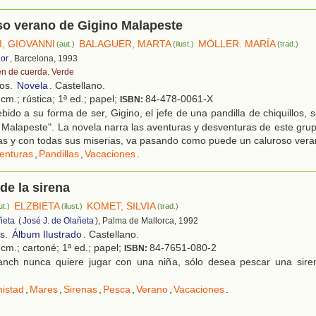
so verano de Gigino Malapeste
, GIOVANNI
BALAGUER, MARTA
MÖLLER. MARÍA
(aut.)
(ilust.)
(trad.)
ior
, Barcelona, 1993
en de cuerda. Verde
ños.
Novela
. Castellano.
cm.; rústica; 1ª ed.; papel;
84-478-0061-X
ISBN:
ido a su forma de ser, Gigino, el jefe de una pandilla de chiquillos, 
 Malapeste". La novela narra las aventuras y desventuras de este gru
s y con todas sus miserias, va pasando como puede un caluroso vera
enturas
,
Pandillas
,
Vacaciones
.
de la sirena
ELZBIETA
KOMET, SILVIA
ut.)
(ilust.)
(trad.)
ñeta
(
José J. de Olañeta
), Palma de Mallorca, 1992
os.
Álbum Ilustrado
. Castellano.
cm.; cartoné; 1ª ed.; papel;
84-7651-080-2
ISBN:
nch nunca quiere jugar con una niña, sólo desea pescar una siren
istad
,
Mares
,
Sirenas
,
Pesca
,
Verano
,
Vacaciones
.