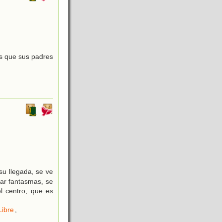
s que sus padres
u llegada, se ve
zar fantasmas, se
el centro, que es
Libre
,