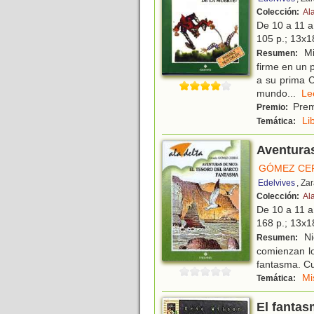
Colección:
Al
De 10 a 11 
105 p.; 13x18
Mie
Resumen:
firme en un 
a su prima C
mundo
...
L
Prem
Premio:
Li
Temática:
Aventuras
GÓMEZ CE
Edelvives
, Za
Colección:
Al
De 10 a 11 
168 p.; 13x18
Ni
Resumen:
comienzan lo
fantasma. Cu
Mi
Temática:
El fanta