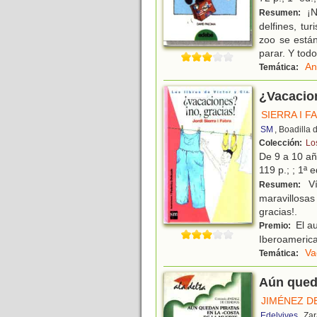
¡N
Resumen:
delfines, tu
zoo se está
parar. Y todo
An
Temática:
¿Vacacion
SIERRA I F
SM
, Boadilla
Colección:
Los
De 9 a 10 a
119 p.; ; 1ª 
Ví
Resumen:
maravillosa
gracias!.
El au
Premio:
Iberoamerica
Va
Temática:
Aún queda
JIMÉNEZ D
Edelvives
, Za