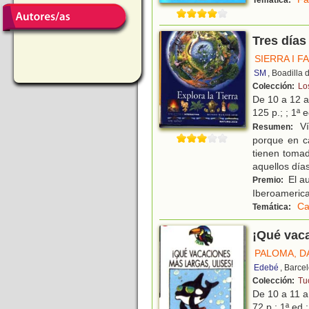
Temática:
Tres días
SIERRA I F
SM
, Boadilla
Colección:
Los
De 10 a 12 
125 p.; ; 1ª 
Ví
Resumen:
porque en ca
tienen toma
aquellos día
El au
Premio:
Iberoamerica
Ca
Temática:
¡Qué vaca
PALOMA, D
Edebé
, Barce
Colección:
Tu
De 10 a 11 
72 p.; 1ª ed.