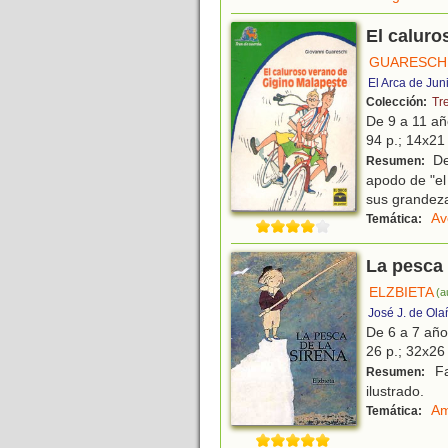
El caluro
GUARESCHI
El Arca de Jun
Colección:
Tr
De 9 a 11 a
94 p.; 14x21 
Deb
Resumen:
apodo de "el
sus grandeza
Av
Temática:
La pesca 
ELZBIETA
(a
José J. de Ola
De 6 a 7 añ
26 p.; 32x26 
Fa
Resumen:
ilustrado.
Am
Temática: