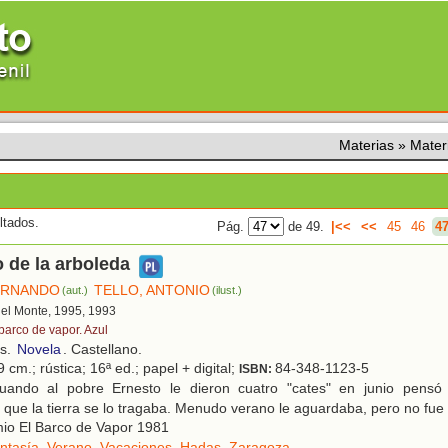
Materias
»
Mater
ltados.
Pág.
de 49.
|<<
<<
45
46
4
o de la arboleda
ERNANDO
TELLO, ANTONIO
(aut.)
(ilust.)
 del Monte, 1995, 1993
 barco de vapor. Azul
os.
Novela
. Castellano.
 cm.; rústica; 16ª ed.; papel + digital;
84-348-1123-5
ISBN:
ando al pobre Ernesto le dieron cuatro "cates" en junio pensó 
que la tierra se lo tragaba. Menudo verano le aguardaba, pero no fue a
io El Barco de Vapor 1981
ntasía
,
Verano
,
Vacaciones
,
Hadas
,
Zaragoza
.