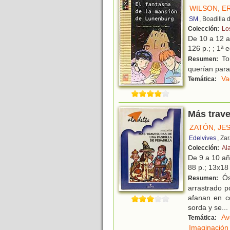
WILSON, E
SM
, Boadilla
Colección:
Lo
De 10 a 12 
126 p.; ; 1ª 
To
Resumen:
querían para 
Va
Temática:
Más trave
ZATÓN, JE
Edelvives
, Za
Colección:
Ala
De 9 a 10 a
88 p.; 13x18 
Ós
Resumen:
arrastrado p
afanan en co
sorda y se
...
Av
Temática:
Imaginación