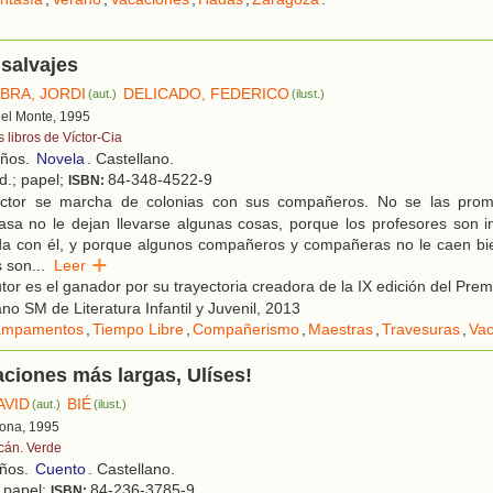
 salvajes
ABRA, JORDI
DELICADO, FEDERICO
(aut.)
(ilust.)
 del Monte, 1995
 libros de Víctor-Cia
años.
Novela
. Castellano.
ed.; papel;
84-348-4522-9
ISBN:
ctor se marcha de colonias con sus compañeros. No se las prome
sa no le dejan llevarse algunas cosas, porque los profesores son in
da con él, y porque algunos compañeros y compañeras no le caen bi
s son
...
Leer
tor es el ganador por su trayectoria creadora de la IX edición del Prem
no SM de Literatura Infantil y Juvenil, 2013
mpamentos
,
Tiempo Libre
,
Compañerismo
,
Maestras
,
Travesuras
,
Vac
ciones más largas, Ulíses!
AVID
BIÉ
(aut.)
(ilust.)
lona, 1995
cán. Verde
años.
Cuento
. Castellano.
; papel;
84-236-3785-9
ISBN: