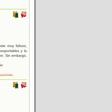
te muy felices,
soportables y la
en. Sin embargo,
io
aciones
.