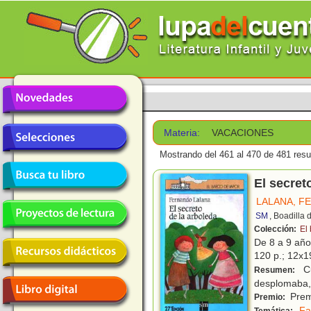
Materia:
VACACIONES
Mostrando del 461 al 470 de 481 resu
El secret
LALANA, F
SM
, Boadilla
Colección:
El
De 8 a 9 añ
120 p.; 12x19
Cu
Resumen:
desplomaba, 
Prem
Premio:
Fa