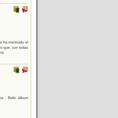
se ha merecido el
po que, con todas
no.
a... Bello álbum