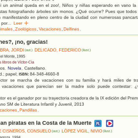
i un animal queda en el zoo!, Niños y niñas esperando en vano la 
ristas fotografiando árboles sin monos. ¿Qué ocurre? Pues que todos
n manifestando en pleno centro de la ciudad con numerosas pancarta
 por
...
Leer
imales
,
Zoológicos
,
Vacaciones
,
Delfines
.
es?, ¡no, gracias!
ABRA, JORDI
DELICADO, FEDERICO
(aut.)
(ilust.)
 del Monte, 1995
 libros de Víctor-Cia
ños.
Novela
. Castellano.
ed.; papel;
84-348-4660-8
ISBN:
ctor se marcha de vacaciones con su familia y hará miles de tra
s vacaciones que parecían ser la madre solo puede contestar: ¿
tor es el ganador por su trayectoria creadora de la IX edición del Prem
no SM de Literatura Infantil y Juvenil, 2013
caciones
,
Pandillas
.
n piratas en la Costa de la Muerte
E CISNEROS, CONSUELO
LÓPEZ VIGIL, NIVIO
(aut.)
(ilust.)
ragoza, 1994