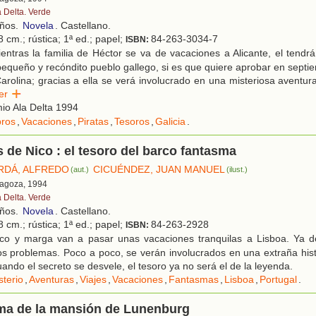
a Delta. Verde
años.
Novela
. Castellano.
 cm.; rústica; 1ª ed.; papel;
84-263-3034-7
ISBN:
ntras la familia de Héctor se va de vacaciones a Alicante, el tendr
pequeño y recóndito pueblo gallego, si es que quiere aprobar en septie
arolina; gracias a ella se verá involucrado en una misteriosa aventur
eer
io Ala Delta 1994
bros
,
Vacaciones
,
Piratas
,
Tesoros
,
Galicia
.
 de Nico : el tesoro del barco fantasma
RDÁ, ALFREDO
CICUÉNDEZ, JUAN MANUEL
(aut.)
(ilust.)
ragoza, 1994
a Delta. Verde
años.
Novela
. Castellano.
 cm.; rústica; 1ª ed.; papel;
84-263-2928
ISBN:
co y marga van a pasar unas vacaciones tranquilas a Lisboa. Ya d
s problemas. Poco a poco, se verán involucrados en una extraña hist
ando el secreto se desvele, el tesoro ya no será el de la leyenda.
sterio
,
Aventuras
,
Viajes
,
Vacaciones
,
Fantasmas
,
Lisboa
,
Portugal
.
sma de la mansión de Lunenburg