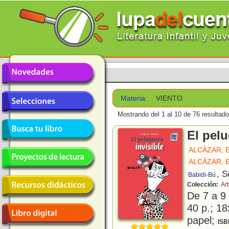
Materia:
VIENTO
Mostrando del 1 al 10 de 76 resultado
El pelu
ALCÁZAR, 
ALCÁZAR, 
, S
Babidi-Bú
Colección:
Art
De 7 a 9
40 p.; 18
papel;
ISB