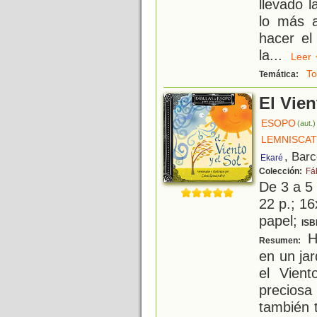
llevado 
lo más 
hacer el
la
...
Lee
To
Temática:
El Vien
ESOPO
(aut.)
LEMNISCA
, Bar
Ekaré
Colección:
Fá
De 3 a 5
22 p.; 16
papel;
ISB
H
Resumen:
en un jar
el Vien
precios
también 