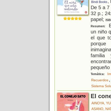
,
Bindi Books
De 5 a 7
32 p.; 24
papel;
ISB
Es
Resumen:
un niño q
el que t
porque
inimagi
familia
encontra
pequeño 
Im
Temática:
,
Recuerdos
Sistema Sol
El con
AINOYA, YU
ASANO, NA