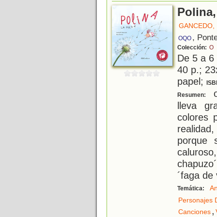
Polina,
GANCEDO, L
, Pont
OQO
Colección:
O
De 5 a 6
40 p.; 23
papel;
ISB
o
Resumen:
lleva g
colores 
realidad,
porque 
caluros
chapuzo´
´faga de 
An
Temática:
Personajes 
,
Canciones