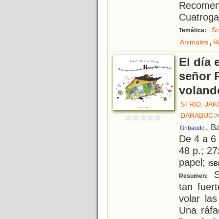
Recomend
Cuatroga
So
Temática:
,
Animales
R
El día 
señor 
voland
STRID, JA
DARABUC
(t
, B
Gribaudo
De 4 a 6
48 p.; 27
papel;
ISB
S
Resumen:
tan fuer
volar las
Una ráfa