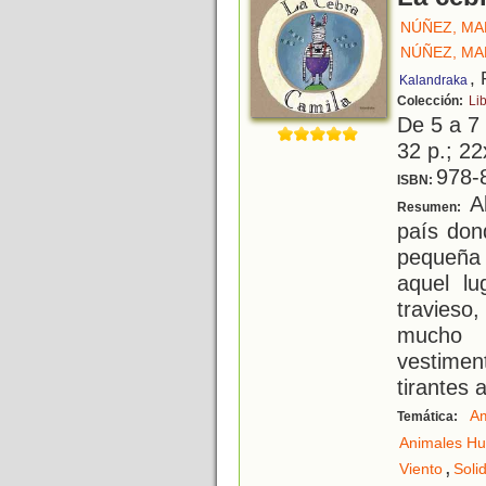
NÚÑEZ, MA
NÚÑEZ, MA
,
Kalandraka
Colección:
Li
De 5 a 7
32 p.; 22
978-
ISBN:
Al
Resumen:
país dond
pequeña
aquel lu
travies
mucho 
vestime
tirantes 
Am
Temática:
Animales H
,
Viento
Soli