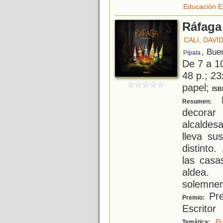
Educación E
Ráfaga
CALI, DAVI
, Bue
Pípala
De 7 a 1
48 p.; 23
papel;
ISB
E
Resumen:
decora
alcaldes
lleva su
distinto
las casa
aldea.
solemnem
Pre
Premio:
Escritor
Pu
Temática: