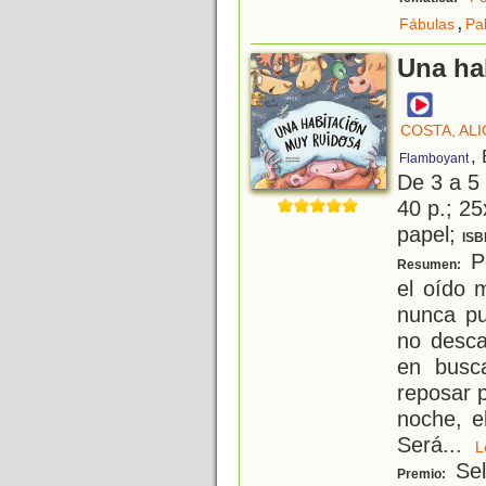
,
Fábulas
Pa
Una ha
COSTA, ALI
,
Flamboyant
De 3 a 5
40 p.; 25
papel;
ISB
Pe
Resumen:
el oído 
nunca pu
no desca
en busca
reposar 
noche, e
Será
...
Sel
Premio: