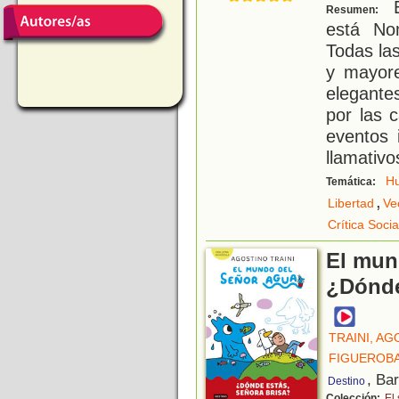
E
Resumen:
está No
Todas la
y mayore
elegante
por las 
eventos 
llamativo
H
Temática:
,
Libertad
Ve
Crítica Socia
El mun
¿Dónde
TRAINI, A
FIGUEROBA
, Ba
Destino
Colección:
El