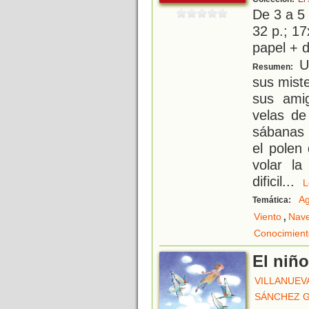
De 3 a 5
32 p.; 17
papel + d
Un
Resumen:
sus mist
sus ami
velas de
sábanas 
el polen
volar l
dificil
...
A
Temática:
,
Viento
Nave
Conocimient
El niñ
VILLANUEV
SÁNCHEZ G