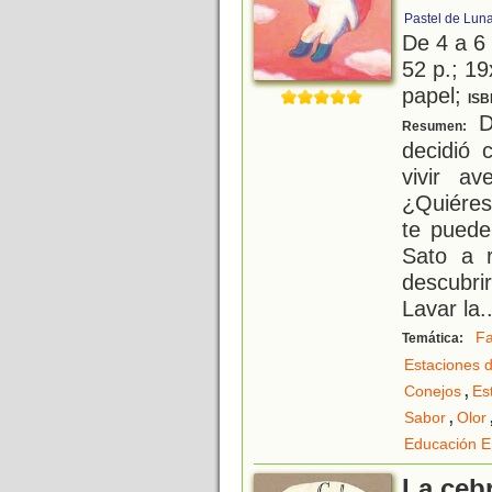
Pastel de Lun
De 4 a 6
52 p.; 19
papel;
ISB
D
Resumen:
decidió 
vivir av
¿Quiéres
te puede
Sato a r
descubri
Lavar la
.
Fa
Temática:
Estaciones d
,
Conejos
Est
,
Sabor
Olor
Educación E
La ceb