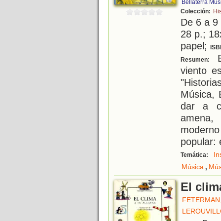
Bellaterra Mús
Colección:
Hi
De 6 a 9
28 p.; 18
papel;
ISB
E
Resumen:
viento e
"Histori
Música, 
dar a c
amena, 
moderno
popular: 
In
Temática:
,
Música
Mús
El clim
FETERMAN
LEROUVILLO