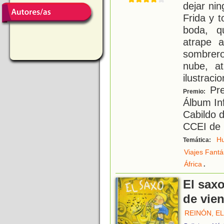
dejar ni
Frida y 
boda, q
atrape 
sombreros
nube, a
ilustraci
Pre
Premio:
Álbum Inf
Cabildo 
CCEI de 
H
Temática:
Viajes Fantá
.
África
El sax
de vie
REINÓN, E