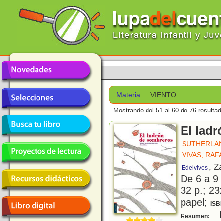
Materia:
VIENTO
Mostrando del 51 al 60 de 76 resulta
El lad
SUTHERLAN
VIVAS, RAF
, Z
Edelvives
De 6 a 9
32 p.; 23
papel;
ISB
L
Resumen: