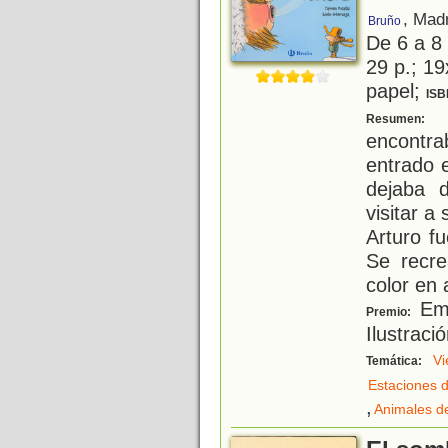
, Mad
Bruño
De 6 a 8
29 p.; 19
papel;
ISB
L
Resumen:
encontr
entrado 
dejaba d
visitar a
Arturo fu
Se recre
color en
Emi
Premio:
Ilustraci
Vi
Temática:
Estaciones d
,
Animales d