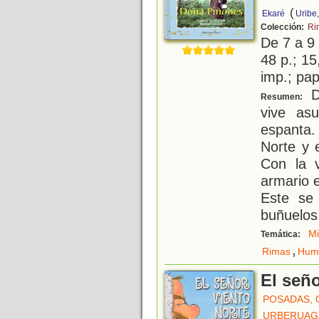
(
Ekaré
Uribe
Colección:
Ri
De 7 a 9
48 p.; 15
imp.; pa
D
Resumen:
vive as
espanta.
Norte y 
Con la v
armario e
Este se
buñuelos
M
Temática:
,
Rimas
Hum
El seño
POSADAS,
URBERUAGA