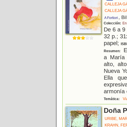
CALLEJA G
CALLEJA G
, Bi
A Fortiori
Colección:
En 
De 6 a 9
32 p.; 31
papel;
ISB
El
Resumen:
a María 
alto, al
Nueva Yo
Ella qu
expresiva
armonía c
Vi
Temática:
Doña P
URIBE, MAR
KRAHN, F