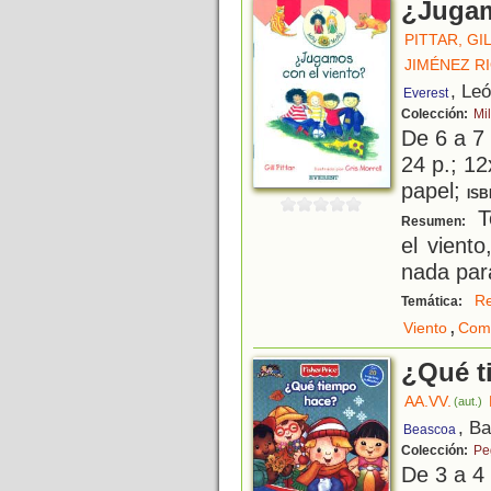
¿Jugam
PITTAR, GI
JIMÉNEZ R
, Le
Everest
Colección:
Mil
De 6 a 7
24 p.; 12
papel;
ISB
To
Resumen:
el vient
nada par
Re
Temática:
,
Viento
Com
¿Qué t
AA.VV.
(aut.)
, B
Beascoa
Colección:
Pe
De 3 a 4