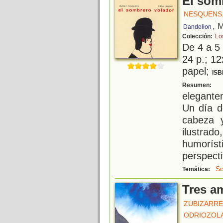
El som
NESQUENS,
, 
Dandelion
Colección:
Los
De 4 a 5
24 p.; 12
papel;
ISB
E
Resumen:
elegante
Un día d
cabeza y
ilustr
humorís
perspecti
S
Temática:
Tres a
ZUBIZARRET
ODRIOZOLA