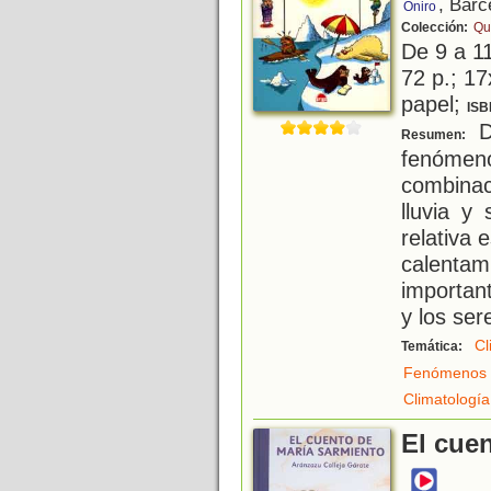
, Barc
Oniro
Colección:
Qu
De 9 a 1
72 p.; 17
papel;
ISB
D
Resumen:
fenómen
combina
lluvia y
relativa 
calentam
importan
y los ser
Cl
Temática:
Fenómenos 
Climatología
El cue