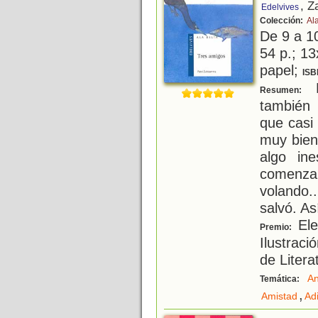
, Z
Edelvives
Colección:
Ala
De 9 a 1
54 p.; 13
papel;
ISB
L
Resumen:
también
que casi
muy bien
algo in
comenza
volando
salvó. A
Ele
Premio:
Ilustraci
de Litera
An
Temática:
,
Amistad
Ad