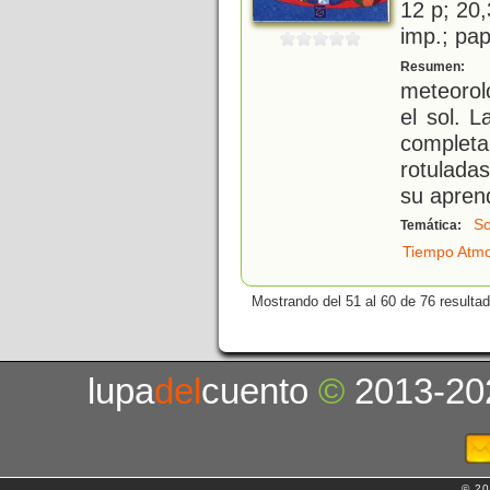
12 p; 20,
imp.; pa
E
Resumen:
meteorolo
el sol. 
complet
rotulada
su aprend
So
Temática:
Tiempo Atmo
Mostrando del 51 al 60 de 76 resulta
lupa
del
cuento
©
2013-20
© 20