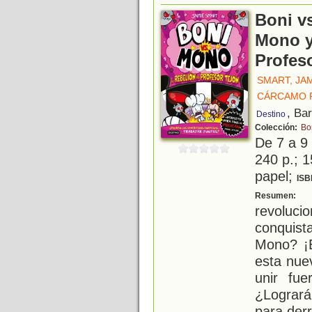
Boni v
Mono y 
Profes
SMART, JA
CÁRCAMO 
, Ba
Destino
Colección:
Bo
De 7 a 9
240 p.; 1
papel;
ISB
E
Resumen:
revolu
conquist
Mono? ¡
esta nue
unir fu
¿Logrará
para der