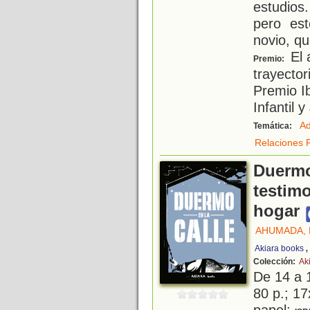
estudios
pero es
novio, qu
El 
Premio:
trayector
Premio I
Infantil 
Ad
Temática:
Relaciones F
Duermo 
testim
hogar
AHUMADA, 
Akiara books
Colección:
Ak
De 14 a 
80 p.; 17
papel;