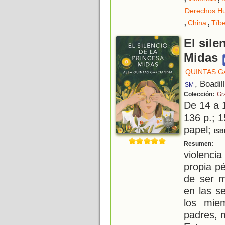
Derechos H
,
,
China
Tíbe
El sile
Midas
QUINTAS G
, Boadil
SM
Colección:
Gr
De 14 a 
136 p.; 1
papel;
ISB
C
Resumen:
violenci
propia p
de ser m
en las s
los mie
padres, m