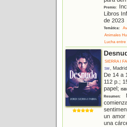
Inc
Premio:
Libros In
de 2023
Av
Temática:
Animales H
Lucha entre 
Desnu
SIERRA I F
, Madri
SM
De 14 a 
112 p.; 1
papel;
ISB
M
Resumen:
comien
sentimen
un amor 
una cárc