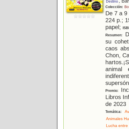
, Ba
Destino
Colección:
Bo
De 7 a 9
224 p.; 1
papel;
ISB
De
Resumen:
su cohe
caos abs
Chon, Cas
hartos.
animal
indifere
supersón
Inc
Premio:
Libros In
de 2023
Av
Temática:
Animales H
Lucha entre 