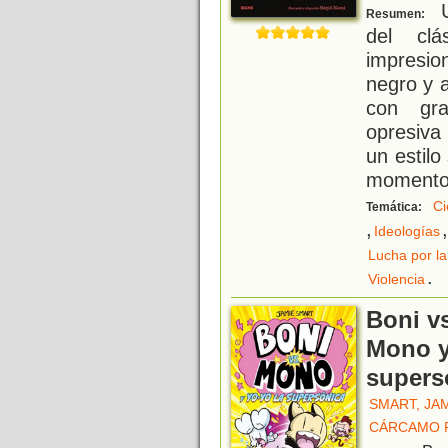
U
Resumen:
del cl
impresio
negro y a
con gra
opresiva
un estil
momento
Ci
Temática:
,
,
Ideologías
Lucha por la
.
Violencia
Boni v
Mono y
supers
SMART, JA
CÁRCAMO 