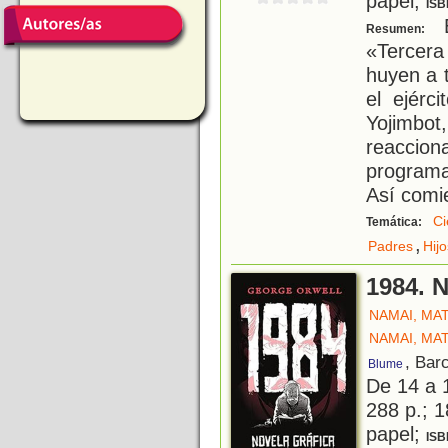
papel;
ISB
E
Resumen:
«Tercera
huyen a 
el ejérc
Yojimbot
reaccion
programa
Así comi
Ci
Temática:
,
Padres
Hijo
1984. N
NAMAI, MA
NAMAI, MA
, Bar
Blume
De 14 a 
288 p.; 1
papel;
ISB