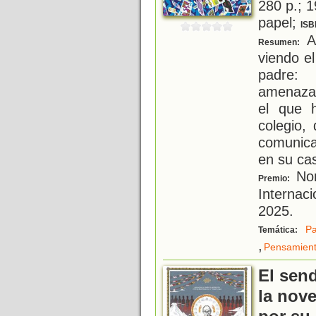
280 p.; 1
papel;
ISB
Ar
Resumen:
viendo e
padre: 
amenazad
el que 
colegio,
comunica
en su ca
Nom
Premio:
Internac
2025.
Pa
Temática:
,
Pensamien
El send
la nove