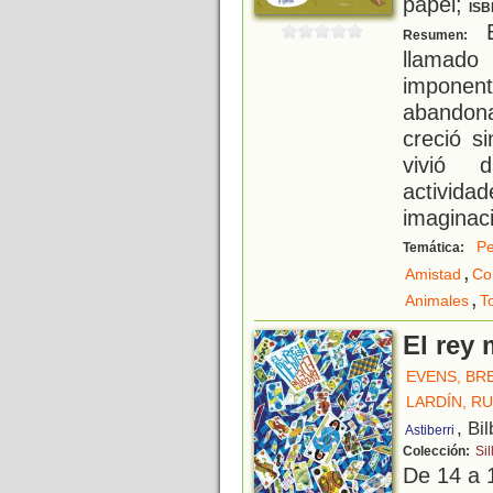
papel;
ISB
E
Resumen:
llamad
impone
abandona
creció s
vivió 
activid
imaginaci
Pe
Temática:
,
Amistad
Co
,
Animales
T
El rey 
EVENS, BR
LARDÍN, R
, Bi
Astiberri
Colección:
Sil
De 14 a 