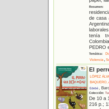
ISB
M
Resumen:
residen
de casa 
Argenti
laborale
tenía 
Colombia
PEDRO e
Do
Temática:
,
Violencia
S
El perr
LÓPEZ ÁLV
BAQUERO, 
, Bar
Edebé
Colección:
Tu
De 10 a 
216 p.; 1