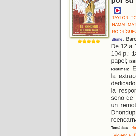
por su 
TAYLOR, T
NAMAI, MA
RODRÍGUEZ
, Bar
Blume
De 12 a 
104 p.; 1
papel;
ISB
E
Resumen:
la extrao
dedicado
la respo
seno de 
un remo
Dhondu
reencarn
Bi
Temática:
,
,
Violencia
D