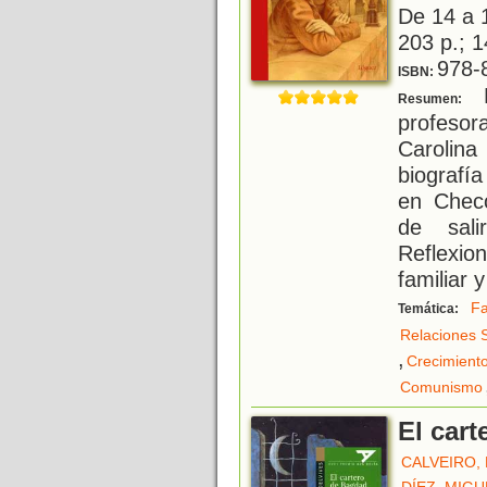
De 14 a 
203 p.; 1
978-
ISBN:
P
Resumen:
profesor
Carolin
biografí
en Chec
de sali
Reflexion
familiar y
Fa
Temática:
Relaciones 
,
Crecimient
Comunismo
El car
CALVEIRO,
DÍEZ, MIG