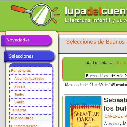
Selecciones de Buenos l
Edad orientativa:
0 a 5
Por géneros
Álbumes Ilustrados
Mostrando del 21 al 30 de 145 result
Poesía
Teatro
Sebasti
Cómic
los bu
Temáticas
CAVENEY, P
Buenos libros
, M
Alfaguara
Conmemorativas