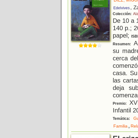
, Z
Edelvives
Colección:
Al
De 10 a 
140 p.; 2
papel;
ISB
Ab
Resumen:
su madr
cerca de
comenzó
casa. Su
las cart
deja su
comenzar
XVI
Premio:
Infantil 
Gu
Temática:
,
Familia
Rel