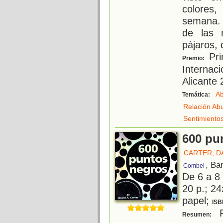
colores
semana. 
de las 
pájaros, 
Pri
Premio:
Internac
Alicante
Ab
Temática:
Relación Ab
Sentimiento
600 pu
CARTER, DA
, Ba
Combel
De 6 a 8
20 p.; 24
papel;
ISB
F
Resumen: