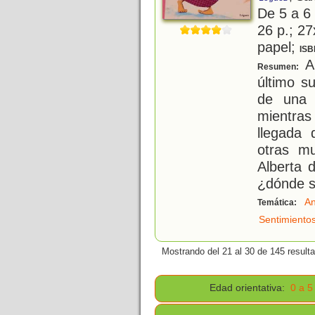
De 5 a 6
26 p.; 27
papel;
ISB
Al
Resumen:
último su
de una 
mientras
llegada 
otras m
Alberta 
¿dónde 
An
Temática:
Sentimiento
Mostrando del 21 al 30 de 145 result
Edad orientativa:
0 a 5