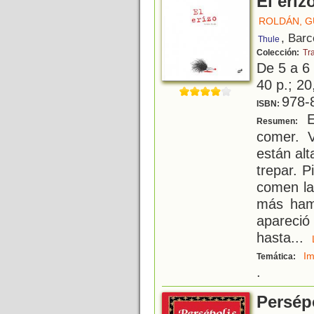
El eriz
ROLDÁN, 
, Barc
Thule
Colección:
Tr
De 5 a 6
40 p.; 20
978-
ISBN:
E
Resumen:
comer. 
están alt
trepar. P
comen la 
más ham
apareció
hasta
...
Im
Temática:
.
Persépo