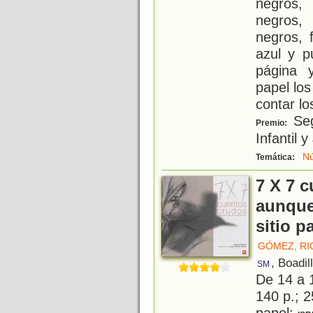
negros,
negros,
negros, 
azul y p
página 
papel los
contar lo
Seg
Premio:
Infantil 
N
Temática:
7 X 7 c
aunque
sitio p
GÓMEZ, R
, Boadil
SM
De 14 a 
140 p.; 2
papel;