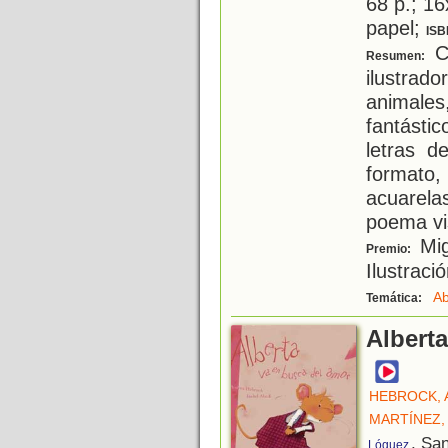
68 p.; 16
papel;
ISB
C
Resumen:
ilustrado
animales
fantásti
letras d
formato
acuarela
poema vi
Mig
Premio:
Ilustraci
Ab
Temática:
Albert
HEBROCK,
MARTÍNEZ,
, Sa
Lóguez