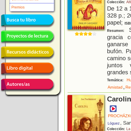
Colección:
Alf
De 12 a 
Premios
328 p.; 2
papel;
ISB
S
Resumen:
gracia c
ganarse 
bufón. Pa
camino s
juntos 
grandes 
H
Temática:
,
Amistad
Re
Carolin
PROCHÁZKO
, Sa
Lóguez
Colección:
La