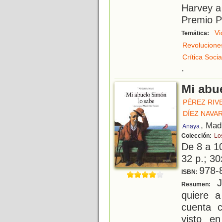
Harvey a
Premio P
Vi
Temática:
Revolucione
Crítica Socia
.
Mi abu
PÉREZ RIV
DÍEZ NAVA
, Mad
Anaya
Colección:
Lo
De 8 a 1
32 p.; 30
978-
ISBN:
J
Resumen:
quiere 
cuenta c
visto e