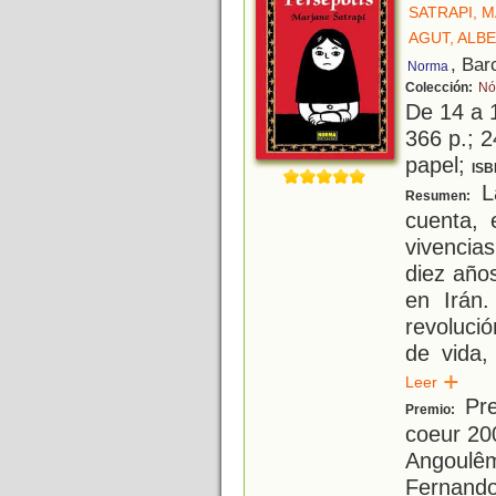
SATRAPI, 
AGUT, ALB
, Bar
Norma
Colección:
Nó
De 14 a 
366 p.; 2
papel;
ISB
La
Resumen:
cuenta, 
vivencia
diez años
en Irán
revoluci
de vida,
Leer
Pre
Premio:
coeur 20
Angoulêm
Fernando