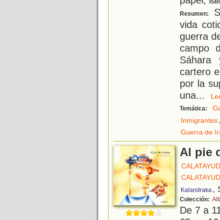
ISB
Si
Resumen:
vida coti
guerra de
campo de
Sáhara 
cartero 
por la s
una
...
L
Gu
Temática:
Inmigrantes
Guerra de Ir
Al pie 
CALATAYUD
CALATAYUD
, 
Kalandraka
Colección:
Al
De 7 a 1